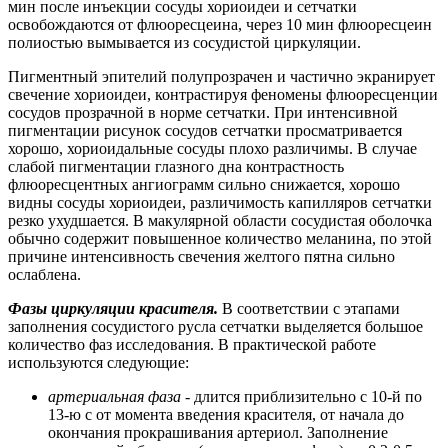
мин после инъекции сосуды хориоидеи и сетчатки
освобождаются от флюоресцеина, через 10 мин флюоресцеин
полиостью вымывается из сосудистой циркуляции.
Пигментный эпителий полупрозрачен и частично экранирует
свечение хориоидеи, контрастируя феномены флюоресценции
сосудов прозрачной в норме сетчатки. При интенсивной
пигментации рисунок сосудов сетчатки просматривается
хорошо, хориоидальные сосуды плохо различимы. В случае
слабой пигментации глазного дна контрастность
флюоресцентных ангиограмм сильно снижается, хорошо
видны сосуды хориоидеи, различимость капилляров сетчатки
резко ухудшается. В макулярной области сосудистая оболочка
обычно содержит повышенное количество меланина, по этой
причине интенсивность свечения желтого пятна сильно
ослаблена.
Фазы циркуляции красителя.
В соответствии с этапами
заполнения сосудистого русла сетчатки выделяется большое
количество фаз исследования. В практической работе
используются следующие:
артериальная фаза
- длится приблизительно с 10-й по
13-ю с от момента введения красителя, от начала до
окончания прокрашивания артериол. Заполнение