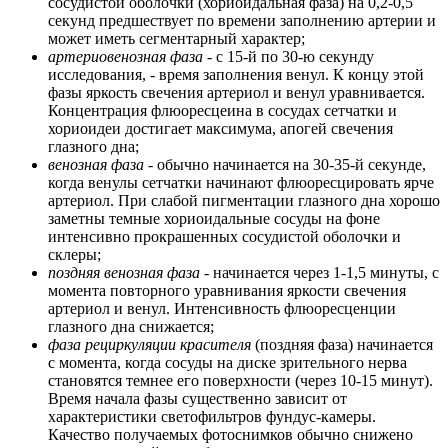
сосудистой оболочки (хориоидальная фаза) на 0,2-0,5
секунд предшествует по времени заполнению артерии и
может иметь сегментарный характер;
артериовенозная фаза
- с 15-й по 30-ю секунду
исследования, - время заполнения венул. К концу этой
фазы яркость свечения артериол и венул уравнивается.
Концентрация флюоресцеина в сосудах сетчатки и
хориоидеи достигает максимума, апогей свечения
глазного дна;
венозная фаза
- обычно начинается на 30-35-й секунде,
когда венулы сетчатки начинают флюоресцировать ярче
артериол. При слабой пигментации глазного дна хорошо
заметны темные хориоидальные сосуды на фоне
интенсивно прокрашенных сосудистой оболочки и
склеры;
поздняя венозная фаза
- начинается через 1-1,5 минуты, с
момента повторного уравнивания яркости свечения
артериол и венул. Интенсивность флюоресценции
глазного дна снижается;
фаза рециркуляции красителя
(поздняя фаза) начинается
с момента, когда сосуды на диске зрительного нерва
становятся темнее его поверхности (через 10-15 минут).
Время начала фазы существенно зависит от
характеристики светофильтров фундус-камеры.
Качество получаемых фотоснимков обычно снижено