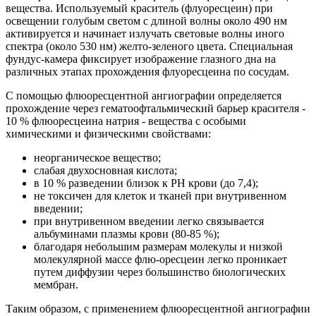
вещества. Используемый краситель (флуоресцеин) при
освещении голубым светом с длиной волны около 490 нм
активируется и начинает излучать световые волны иного
спектра (около 530 нм) желто-зеленого цвета. Специальная
фундус-камера фиксирует изображение глазного дна на
различных этапах прохождения флуоресцеина по сосудам.
С помощью флюоресцентной ангиографии определяется
прохождение через гематоофтальмический барьер красителя -
10 % флюоресцеина натрия - вещества с особыми
химическими и физическими свойствами:
неорганическое вещество;
слабая двухосновная кислота;
в 10 % разведении близок к PH крови (до 7,4);
не токсичен для клеток и тканей при внутривенном
введении;
при внутривенном введении легко связывается
альбуминами плазмы крови (80-85 %);
благодаря небольшим размерам молекулы и низкой
молекулярной массе флю-оресцеин легко проникает
путем диффузии через большинство биологических
мембран.
Таким образом, с применением флюоресцентной ангиографии