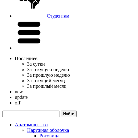
Студентам
Последнее:
За сутки
За текущую неделю
За прошлую неделю
За текущий месяц
За прошлый месяц
new
update
off
Анатомия глаза
Наружная оболочка
Роговица