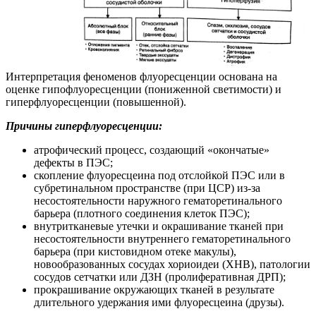
Интерпретация феноменов флуоресценции основана на
оценке гипофлуоресценции (пониженной светимости) и
гиперфлуоресценции (повышенной).
Причины гиперфлуоресценции:
атрофический процесс, создающий «окончатые»
дефекты в ПЭС;
скопление флуоресцеина под отслойкой ПЭС или в
субретинальном пространстве (при ЦСР) из-за
несостоятельности наружного гематоретинального
барьера (плотного соединения клеток ПЭС);
внутритканевые утечки и окрашивание тканей при
несостоятельности внутреннего гематоретинального
барьера (при кистовидном отеке макулы),
новообразованных сосудах хориоидеи (ХНВ), патологии
сосудов сетчатки или ДЗН (пролиферативная ДРП);
прокрашивание окружающих тканей в результате
длительного удержания ими флуоресцеина (друзы).