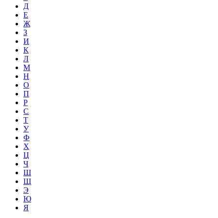
Д
Е
Ж
З
И
К
Л
М
Н
О
П
Р
С
Т
У
Ф
Х
Ц
Ч
Ш
Щ
Э
Ю
Я