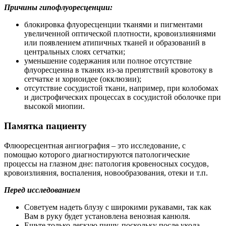
Причины гипофлуоресценции:
блокировка флуоресценции тканями и пигментами
увеличенной оптической плотности, кровоизлияниями
или появлением атипичных тканей и образований в
центральных слоях сетчатки;
уменьшение содержания или полное отсутствие
флуоресцеина в тканях из-за препятствий кровотоку в
сетчатке и хориоидее (окклюзии);
отсутствие сосудистой ткани, например, при колобомах
и дистрофических процессах в сосудистой оболочке при
высокой миопии.
Памятка пациенту
Флюоресцентная ангиография – это исследование, с
помощью которого диагностируются патологические
процессы на глазном дне: патология кровеносных сосудов,
кровоизлияния, воспаления, новообразования, отеки и т.п.
Перед исследованием
Советуем надеть блузу с широкими рукавами, так как
Вам в руку будет установлена венозная канюля.
Ешьте только легкую пищу, поскольку после укола