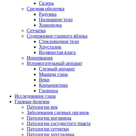
Склера
Средняя оболочка
Радужка
Цилиарное тело
Хориоидеа
Сетчатка
Содержимое глазного яблока
Стекловидное тело
Хрусталик
Водянистая влага
Иннервация
Вспомогательный аппарат
Слезный аппарат
Мышцы глаза
Веки
Конъюнктива
Глазница
Исследование глаза
Глазные болезни
Патологии век
Заболевания слезных органов
Патологии роговицы
Патологии сосудистого тракта
Патологии сетчатки
Патологии хрусталика