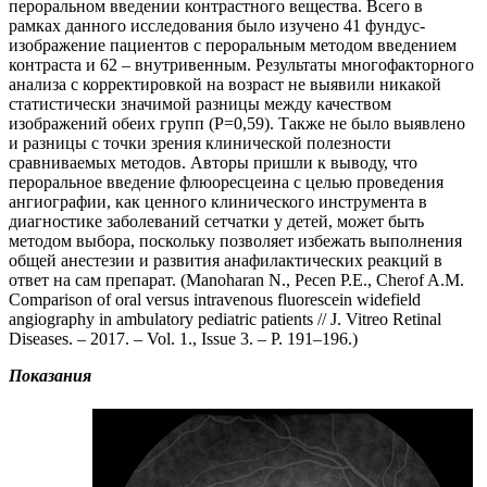
пероральном введении контрастного вещества. Всего в
рамках данного исследования было изучено 41 фундус-
изображение пациентов с пероральным методом введением
контраста и 62 – внутривенным. Результаты многофакторного
анализа с корректировкой на возраст не выявили никакой
статистически значимой разницы между качеством
изображений обеих групп (Р=0,59). Также не было выявлено
и разницы с точки зрения клинической полезности
сравниваемых методов. Авторы пришли к выводу, что
пероральное введение флюоресцеина с целью проведения
ангиографии, как ценного клинического инструмента в
диагностике заболеваний сетчатки у детей, может быть
методом выбора, поскольку позволяет избежать выполнения
общей анестезии и развития анафилактических реакций в
ответ на сам препарат. (Manoharan N., Pecen P.E., Cherof A.M.
Comparison of oral versus intravenous fluorescein widefield
angiography in ambulatory pediatric patients // J. Vitreo Retinal
Diseases. – 2017. – Vol. 1., Issue 3. – P. 191–196.)
Показания