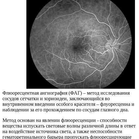
Флюоресцентная ангиография (ФАГ) – метод исследования
сосудов сетчатки и хориоидеи, заключающийся во
внутривенном введении особого красителя – флуоресцеина и
наблюдении за его прохождением по сосудам глазного дна.
Метод основан на явлении флюоресценции - способности
вещества испускать световые волны различной длины в ответ
на воздействие источника света, а также неспособности
гематоретинального барьера пропускать флюоресцирующие