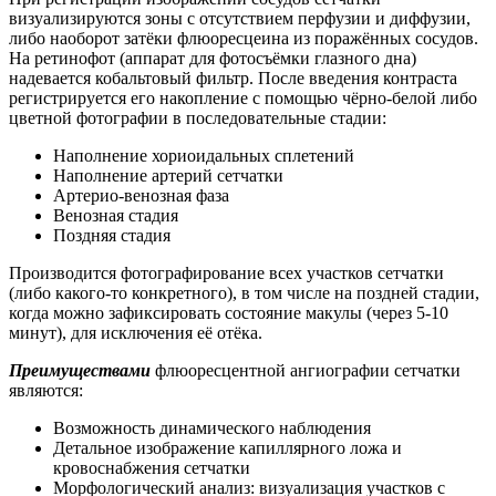
визуализируются зоны с отсутствием перфузии и диффузии,
либо наоборот затёки флюоресцеина из поражённых сосудов.
На ретинофот (аппарат для фотосъёмки глазного дна)
надевается кобальтовый фильтр. После введения контраста
регистрируется его накопление с помощью чёрно-белой либо
цветной фотографии в последовательные стадии:
Наполнение хориоидальных сплетений
Наполнение артерий сетчатки
Артерио-венозная фаза
Венозная стадия
Поздняя стадия
Производится фотографирование всех участков сетчатки
(либо какого-то конкретного), в том числе на поздней стадии,
когда можно зафиксировать состояние макулы (через 5-10
минут), для исключения её отёка.
Преимуществами
флюоресцентной ангиографии сетчатки
являются:
Возможность динамического наблюдения
Детальное изображение капиллярного ложа и
кровоснабжения сетчатки
Морфологический анализ: визуализация участков с