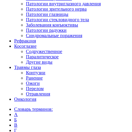
Патологии внутриглазного давления
Патологии зрительного нерва
Патологии глазницы
Патологии стекловидного тела
Заболевания конъюктивы
Патологии радужки
Синдромальные поражения
Рефракция
Косоглазие
Содружественное
Паралитическое
Другие виды
Травмы глаза
Контузии
Ранениe
Ожоги
Перелом
Отравления
Онкология
Словарь терминов:
А
Б
В
Г