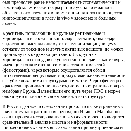
был преодолен ранее недостигаемый гистогематический и
гематоофтальмический барьер и получена возможность
объективного изучения в норме и при патологии процессов
микро-циркуляции в глазу in vivo у здоровых и больных
людей.
Краситель, попадающий в крупные ретинальные и
хориоидальные сосуды и капилляры сетчатки, благодаря
эндотелию, выстилающему их изнутри и защищающему
сетчатку от токсинов и других активных веществ, не может
проникнуть в окружающие ткани. Из крупных
хориоидальных сосудов флуоресцеин попадает в капилляры,
имеющие тонкие стенки со множеством отверстий
(фенестрами), через которые осуществляется обмен
питательными веществами и продуктами жизнедеятельности
с глубже лежащими структурами сетчатки. Через фенестры
краситель проникает во внесосудистое пространство и через
мембрану Бруха. Дальнейший его путь через ПЭС в норме
блокируется плотным слоем клеток этой структуры.
В России данное исследование проводится с внутривенным
введением контрастного вещества, но Niranjan Manoharan с
соавт. провели исследование, в рамках которого проводился
сравнительный анализ качества и информативности
широкопольных снимков глазного дна при внутривенном и