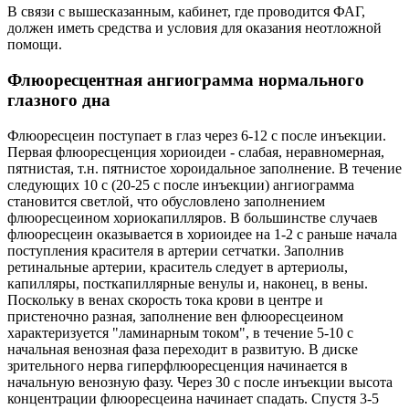
В связи с вышесказанным, кабинет, где проводится ФАГ,
должен иметь средства и условия для оказания неотложной
помощи.
Флюоресцентная ангиограмма нормального
глазного дна
Флюоресцеин поступает в глаз через 6-12 с после инъекции.
Первая флюоресценция хориоидеи - слабая, неравномерная,
пятнистая, т.н. пятнистое хороидальное заполнение. В течение
следующих 10 с (20-25 с после инъекции) ангиограмма
становится светлой, что обусловлено заполнением
флюоресцеином хориокапилляров. В большинстве случаев
флюоресцеин оказывается в хориоидее на 1-2 с раньше начала
поступления красителя в артерии сетчатки. Заполнив
ретинальные артерии, краситель следует в артериолы,
капилляры, посткапиллярные венулы и, наконец, в вены.
Поскольку в венах скорость тока крови в центре и
пристеночно разная, заполнение вен флюоресцеином
характеризуется "ламинарным током", в течение 5-10 с
начальная венозная фаза переходит в развитую. В диске
зрительного нерва гиперфлюоресценция начинается в
начальную венозную фазу. Через 30 с после инъекции высота
концентрации флюоресцеина начинает спадать. Спустя 3-5