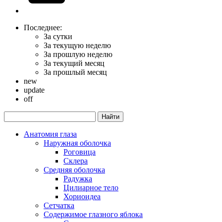
Последнее:
За сутки
За текущую неделю
За прошлую неделю
За текущий месяц
За прошлый месяц
new
update
off
Анатомия глаза
Наружная оболочка
Роговица
Склера
Средняя оболочка
Радужка
Цилиарное тело
Хориоидеа
Сетчатка
Содержимое глазного яблока