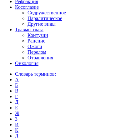
Рефракция
Косоглазие
Содружественное
Паралитическое
Другие виды
Травмы глаза
Контузии
Ранениe
Ожоги
Перелом
Отравления
Онкология
Словарь терминов:
А
Б
В
Г
Д
Е
Ж
З
И
К
Л