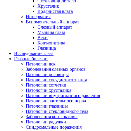
Стекловидное тело
Хрусталик
Водянистая влага
Иннервация
Вспомогательный аппарат
Слезный аппарат
Мышцы глаза
Веки
Конъюнктива
Глазница
Исследование глаза
Глазные болезни
Патологии век
Заболевания слезных органов
Патологии роговицы
Патологии сосудистого тракта
Патологии сетчатки
Патологии хрусталика
Патологии внутриглазного давления
Патологии зрительного нерва
Патологии глазницы
Патологии стекловидного тела
Заболевания конъюктивы
Патологии радужки
Синдромальные поражения