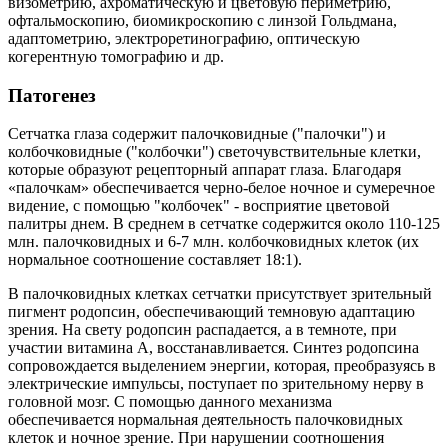
визометрию, ахроматическую и цветовую периметрию,
офтальмоскопию, биомикроскопию с линзой Гольдмана,
адаптометрию, электроретинографию, оптическую
когерентную томографию и др.
Патогенез
Сетчатка глаза содержит палочковидные ("палочки") и
колбочковидные ("колбочки") светочувствительные клетки,
которые образуют рецепторный аппарат глаза. Благодаря
«палочкам» обеспечивается черно-белое ночное и сумеречное
видение, с помощью "колбочек" - восприятие цветовой
палитры днем. В среднем в сетчатке содержится около 110-125
млн. палочковидных и 6-7 млн. колбочковидных клеток (их
нормальное соотношение составляет 18:1).
В палочковидных клетках сетчатки присутствует зрительный
пигмент родопсин, обеспечивающий темновую адаптацию
зрения. На свету родопсин распадается, а в темноте, при
участии витамина А, восстанавливается. Синтез родопсина
сопровождается выделением энергии, которая, преобразуясь в
электрические импульсы, поступает по зрительному нерву в
головной мозг. С помощью данного механизма
обеспечивается нормальная деятельность палочковидных
клеток и ночное зрение. При нарушении соотношения