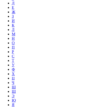
Д
Е
Ж
З
И
К
Л
М
Н
О
П
Р
С
Т
У
Ф
Х
Ц
Ч
Ш
Щ
Э
Ю
Я