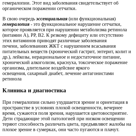
гемералопии. Этот вид заболевания свидетельствует об
органическом поражении сетчатки.
В свою очередь
эссенциальная
(или функциональная)
гемералопия
- это функциональное нарушение сетчатки,
которое проявляется при нарушении метаболизма ретинола
(витамин А), РР, В2. К резкому дефициту или отсутствию
этих витаминов приводят различные заболевания
печени, заболеваниях ЖКТ с нарушением всасывания
питательных веществ (хронический гастрит, энтерит, колит и
др.), лейкозы, нерациональное и недостаточное питание,
хронический алкоголизм, краснуха, токсическое поражение
организма, длительное воздейсвие яркого
освещения, сахарный диабет, лечение антагонистами
ретинола
Клиника и диагностика
При гемералопии сильно ухудшается зрение и ориентация в
пространстве в условиях плохой освещенности, вечернее
время, сужаются поля зрения, нарушается цветовосприятие.
Дети страдающие этой патологией при низком освещении
теряют способность различать цвета, предъявляют жалобы на
плохое зрение в сумерках, они часто пугаются и плачут.