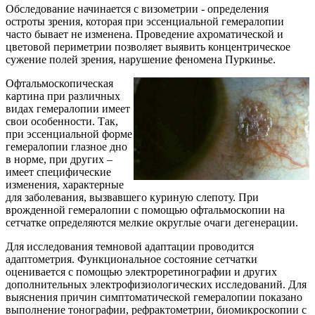
Обследование начинается с визометрии - определения
остроты зрения, которая при эссенциальной гемералопии
часто бывает не изменена. Проведение ахроматической и
цветовой периметрии позволяет выявить концентрическое
сужение полей зрения, нарушение феномена Пуркинье.
Офтальмоскопическая
картина при различных
видах гемералопии имеет
свои особенности. Так,
при эссенциальной форме
гемералопии глазное дно
в норме, при других –
имеет специфические
изменения, характерные
для заболевания, вызвавшего куриную слепоту. При
врожденной гемералопии с помощью офтальмоскопии на
сетчатке определяются мелкие округлые очаги дегенерации.
Для исследования темновой адаптации проводится
адаптометрия. Функциональное состояние сетчатки
оценивается с помощью электроретинографии и других
дополнительных электрофизиологических исследований. Для
выяснения причин симптоматической гемералопии показано
выполнение тонографии, рефрактометрии, биомикроскопии с