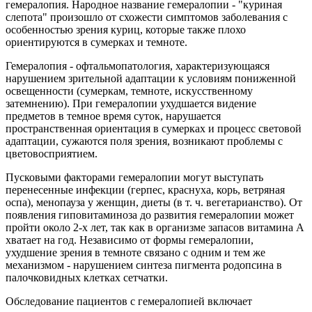
гемералопия.
Народное название гемералопии - "куриная
слепота" произошло от схожести симптомов заболевания с
особенностью зрения куриц, которые также плохо
ориентируются в сумерках и темноте.
Гемералопия - офтальмопатология, характеризующаяся
нарушением зрительной адаптации к условиям пониженной
освещенности (сумеркам, темноте, искусственному
затемнению). При гемералопии ухудшается видение
предметов в темное время суток, нарушается
пространственная ориентация в сумерках и процесс световой
адаптации, сужаются поля зрения, возникают проблемы с
цветовосприятием.
Пусковыми факторами гемералопии могут выступать
перенесенные инфекции (герпес, краснуха, корь, ветряная
оспа), менопауза у женщин, диеты (в т. ч. вегетарианство). От
появления гиповитаминоза до развития гемералопии может
пройти около 2-х лет, так как в организме запасов витамина А
хватает на год. Независимо от формы гемералопии,
ухудшение зрения в темноте связано с одним и тем же
механизмом - нарушением синтеза пигмента родопсина в
палочковидных клетках сетчатки.
Обследование пациентов с гемералопией включает