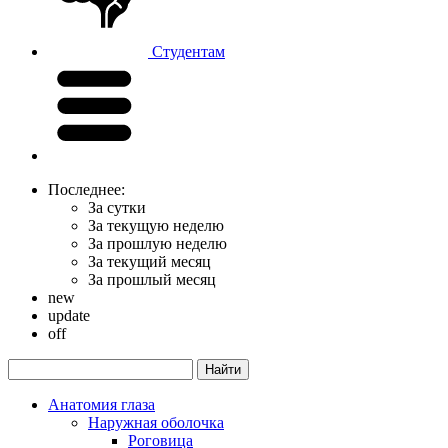
Студентам
Последнее:
За сутки
За текущую неделю
За прошлую неделю
За текущий месяц
За прошлый месяц
new
update
off
Анатомия глаза
Наружная оболочка
Роговица