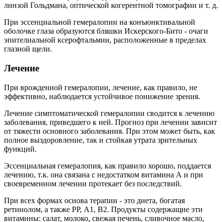
линзой Гольдмана, оптической когерентной томографии и т. д.
При эссенциальной гемералопии на конъюнктивальной
оболочке глаза образуются бляшки Искерского-Бито - очаги
эпителиальной ксерофтальмии, расположенные в пределах
глазной щели.
Лечение
При врожденной гемералопии, лечение, как правило, не
эффективно, наблюдается устойчивое понижение зрения.
Лечение симптоматической гемералопии сводится к лечению
заболевания, приведшего к ней. Прогноз при лечении зависит
от тяжести основного заболевания. При этом может быть, как
полное выздоровление, так и стойкая утрата зрительных
функций.
Эссенциальная гемералопия, как правило хорошо, поддается
лечению, т.к. она связана с недостатком витамина А и при
своевременном лечении протекает без последствий.
При всех формах основа терапии - это диета, богатая
ретинолом, а также РР, А1, В2. Продукты содержащие эти
витамины: салат, молоко, свежая печень, сливочное масло,