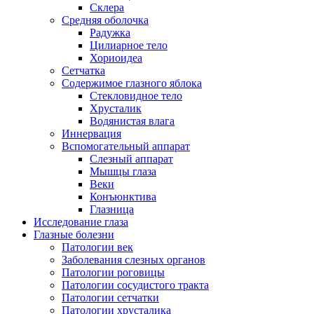
Склера
Средняя оболочка
Радужка
Цилиарное тело
Хориоидеа
Сетчатка
Содержимое глазного яблока
Стекловидное тело
Хрусталик
Водянистая влага
Иннервация
Вспомогательный аппарат
Слезный аппарат
Мышцы глаза
Веки
Конъюнктива
Глазница
Исследование глаза
Глазные болезни
Патологии век
Заболевания слезных органов
Патологии роговицы
Патологии сосудистого тракта
Патологии сетчатки
Патологии хрусталика