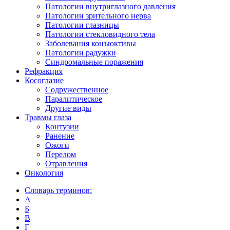
Патологии внутриглазного давления
Патологии зрительного нерва
Патологии глазницы
Патологии стекловидного тела
Заболевания конъюктивы
Патологии радужки
Синдромальные поражения
Рефракция
Косоглазие
Содружественное
Паралитическое
Другие виды
Травмы глаза
Контузии
Ранениe
Ожоги
Перелом
Отравления
Онкология
Словарь терминов:
А
Б
В
Г