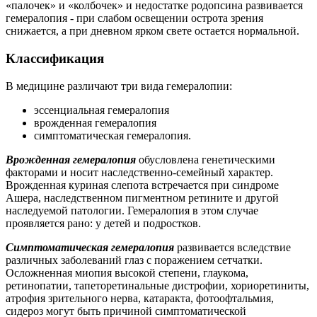
«палочек» и «колбочек» и недостатке родопсина развивается
гемералопия - при слабом освещении острота зрения
снижается, а при дневном ярком свете остается нормальной.
Классификация
В медицине различают три вида гемералопии:
эссенциальная гемералопия
врожденная гемералопия
симптоматическая гемералопия.
Врожденная гемералопия
обусловлена генетическими
факторами и носит наследственно-семейный характер.
Врожденная куриная слепота встречается при синдроме
Ашера, наследственном пигментном ретините и другой
наследуемой патологии. Гемералопия в этом случае
проявляется рано: у детей и подростков.
Симптоматическая гемералопия
развивается вследствие
различных заболеваний глаз с поражением сетчатки.
Осложненная миопия высокой степени, глаукома,
ретинопатии, тапеторетинальные дистрофии, хориоретиниты,
атрофия зрительного нерва, катаракта, фотоофтальмия,
сидероз могут быть причиной симптоматической