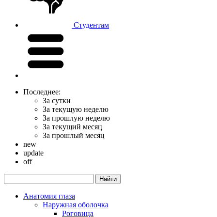
Студентам
Последнее:
За сутки
За текущую неделю
За прошлую неделю
За текущий месяц
За прошлый месяц
new
update
off
Анатомия глаза
Наружная оболочка
Роговица