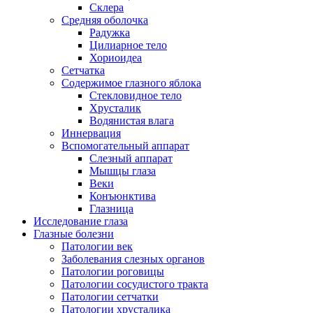
Склера
Средняя оболочка
Радужка
Цилиарное тело
Хориоидеа
Сетчатка
Содержимое глазного яблока
Стекловидное тело
Хрусталик
Водянистая влага
Иннервация
Вспомогательный аппарат
Слезный аппарат
Мышцы глаза
Веки
Конъюнктива
Глазница
Исследование глаза
Глазные болезни
Патологии век
Заболевания слезных органов
Патологии роговицы
Патологии сосудистого тракта
Патологии сетчатки
Патологии хрусталика