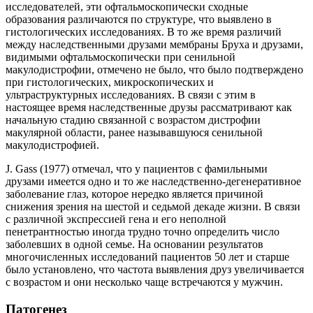
исследователей, эти офтальмоскопически сходные
образования различаются по структуре, что выявлено в
гистологических исследованиях. В то же время различий
между наследственными друзами мембраны Бруха и друзами,
видимыми офтальмоскопически при сенильной
макулодистрофии, отмечено не было, что было подтверждено
при гистологических, микроскопических и
ультраструктурных исследованиях. В связи с этим в
настоящее время наследственные друзы рассматривают как
начальную стадию связанной с возрастом дистрофии
макулярной области, ранее называвшуюся сенильной
макулодистрофией.
J. Gass (1977) отмечал, что у пациентов с фамильными
друзами имеется одно и то же наследственно-дегенеративное
заболевание глаз, которое нередко является причиной
снижения зрения на шестой и седьмой декаде жизни. В связи
с различной экспрессией гена и его неполной
пенетрантностью иногда трудно точно определить число
заболевших в одной семье. На основании результатов
многочисленных исследований пациентов 50 лет и старше
было установлено, что частота выявления друз увеличивается
с возрастом и они несколько чаще встречаются у мужчин.
Патогенез