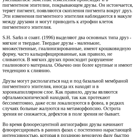
пигментном эпителии, покрывающем друзы. Он истончается,
теряет пигмент, появляются скопления пигмента вокруг друз.
Эти изменения пигментного эпителия наблюдаются в макуле
между друзами и могут приводить к атрофии клеток
пигментного эпителия.
S.H. Sarks и соавт. (1996) выделяют два основных типа друз -
мягкие и твердые. Твердые друзы - маленькие,
множественные, гиалинизированные, имеют крошковидную
форму, часто кальцифицированные, как правило, не
сливаются. В мягких друзах происходит разрушение
гиалинового материала. Обычно они более крупные и имеют
тенденцию к слиянию.
Друзы могут располагаться над и под базальной мембраной
пигментного эпителия, иногда их находят и в
хороикапиллярном слое. Как правило, друзы являются
офтальмоскопической находкой, так как протекают
бессимптомно, даже если локализуются в фовеа, в редких
случаях больные жалуются на метаморфопсию. Острота
зрения не снижается, дефектов в поле зрения не бывает.
Во время флюоресцентной ангиографии друзы начинают
флюоресцировать в ранних фазах с постепенно нарастающей
интенсивностью, которая в позднюю венозную фазу быстро