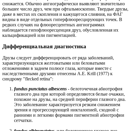
снижается. Обычно ангиографически выявляют значительно
большее число друз, чем при офтальмоскопии. Твердые друзы,
даже в местах их скопления и кажущегося слияния, на ФАГ
видны в виде отдельных гиперфлюоресцирующих точек. В
редких случаях на флюоресцентных ангиограммах
наблюдается гипофлюоресценция друз, обусловленная их
кальцификацией или пигментацией.
Дифференциальная диагностика
Друзы следует дифференцировать от ряда заболеваний,
характеризующихся желтоватыми или беловатыми
отложениями в заднем полюсе глаза, которые вместе с
наследственными друзами отнесены А.Е. Krill (1977) к
синдрому "flecked retina":
fundus punctatus albescens
- белоточечная абиотрофия
глазного дна при которой определяются белые очажки,
похожие на друзы, на средней периферии глазного дна.
Это заболевание характеризуется резким снижением
зрения и прогрессирующей никталопией, сходной с
ранними и легкими формами пигментной абиотрофии
сетчатки.
fundus albipunctatus,
или белоточечное глазное дно,