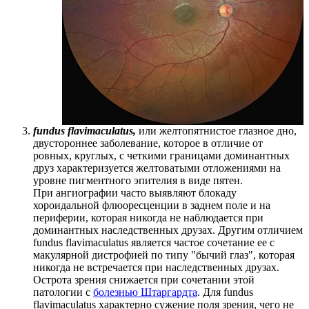
fundus flavimaculatus,
или желтопятнистое глазное дно,
двустороннее заболевание, которое в отличие от
ровных, круглых, с четкими границами доминантных
друз характеризуется желтоватыми отложениями на
уровне пигментного эпителия в виде пятен.
При ангиографии часто выявляют блокаду
хороидальной флюоресценции в заднем поле и на
периферии, которая никогда не наблюдается при
доминантных наследственных друзах. Другим отличием
fundus flavimaculatus является частое сочетание ее с
макулярной дистрофией по типу "бычий глаз", которая
никогда не встречается при наследственных друзах.
Острота зрения снижается при сочетании этой
патологии с
болезнью Штаргардта
. Для fundus
flavimaculatus характерно сужение поля зрения, чего не