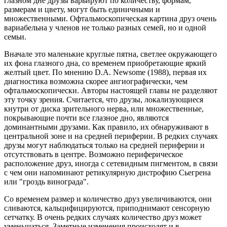
глазном дне друзы варьируют по количеству, формам,
размерам и цвету, могут быть единичными и
множественными. Офтальмоскопическая картина друз очень
вариабельна у членов не только разных семей, но и одной
семьи.
Вначале это маленькие круглые пятна, светлее окружающего
их фона глазного дна, со временем приобретающие яркий
желтый цвет. По мнению D.A. Newsome (1988), первая их
диагностика возможна скорее ангиографически, чем
офтальмоскопически. Авторы настоящей главы не разделяют
эту точку зрения. Считается, что друзы, локализующиеся
кнутри от диска зрительного нерва, или множественные,
покрывающие почти все глазное дно, являются
доминантными друзами. Как правило, их обнаруживают в
центральной зоне и на средней периферии. В редких случаях
друзы могут наблюдаться только на средней периферии и
отсутствовать в центре. Возможно периферическое
расположение друз, иногда с сетевидным пигментом, в связи
с чем они напоминают ретикулярную дистрофию Сьегрена
или "гроздь винограда".
Со временем размер и количество друз увеличиваются, они
сливаются, кальцифицируются, приподнимают сенсорную
сетчатку. В очень редких случаях количество друз может
уменьшаться. Заметные изменения происходят и в