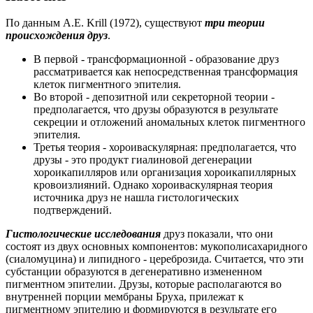
По данным А.Е. Krill (1972), существуют
три теории
происхождения друз
.
В первой - трансформационной - образование друз
рассматривается как непосредственная трансформация
клеток пигментного эпителия.
Во второй - депозитной или секреторной теории -
предполагается, что друзы образуются в результате
секреции и отложений аномальных клеток пигментного
эпителия.
Третья теория - хороиваскулярная: предполагается, что
друзы - это продукт гиалиновой дегенерации
хороикапилляров или организация хороикапиллярных
кровоизлияний. Однако хороиваскулярная теория
источника друз не нашла гистологических
подтверждений.
Гистологические исследования
друз показали, что они
состоят из двух основных компонентов: мукополисахаридного
(сиаломуцина) и липидного - цереброзида. Считается, что эти
субстанции образуются в дегенеративно измененном
пигментном эпителии. Друзы, которые располагаются во
внутренней порции мембраны Бруха, прилежат к
пигментному эпителию и формируются в результате его