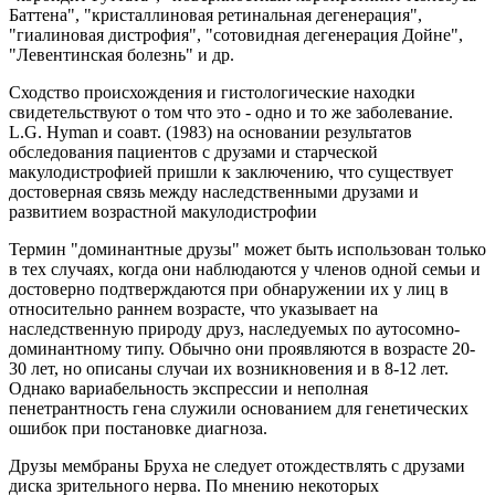
Баттена", "кристаллиновая ретинальная дегенерация",
"гиалиновая дистрофия", "сотовидная дегенерация Дойне",
"Левентинская болезнь" и др.
Сходство происхождения и гистологические находки
свидетельствуют о том что это - одно и то же заболевание.
L.G. Hyman и соавт. (1983) на основании результатов
обследования пациентов с друзами и старческой
макулодистрофией пришли к заключению, что существует
достоверная связь между наследственными друзами и
развитием возрастной макулодистрофии
Термин "доминантные друзы" может быть использован только
в тех случаях, когда они наблюдаются у членов одной семьи и
достоверно подтверждаются при обнаружении их у лиц в
относительно раннем возрасте, что указывает на
наследственную природу друз, наследуемых по аутосомно-
доминантному типу. Обычно они проявляются в возрасте 20-
30 лет, но описаны случаи их возникновения и в 8-12 лет.
Однако вариабельность экспрессии и неполная
пенетрантность гена служили основанием для генетических
ошибок при постановке диагноза.
Друзы мембраны Бруха не следует отождествлять с друзами
диска зрительного нерва. По мнению некоторых