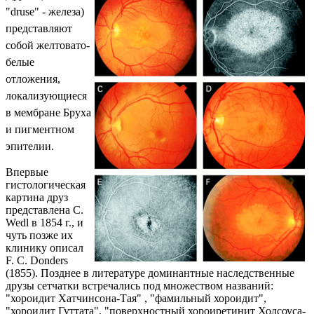
"druse" - железа)
представляют
собой желтовато-
белые
отложения,
локализующиеся
в мембране Бруха
и пигментном
эпителии.
Впервые
гистологическая
картина друз
представлена С.
Wedl в 1854 г., и
чуть позже их
клинику описал
F. C. Donders
(1855). Позднее в литературе доминантные наследственные
друзы сетчатки встречались под множеством названий:
"хороидит Хатчинсона-Тая" , "фамильный хороидит",
"хороидит Гуттата", "поверхностный хороиретинит Холсоуса-