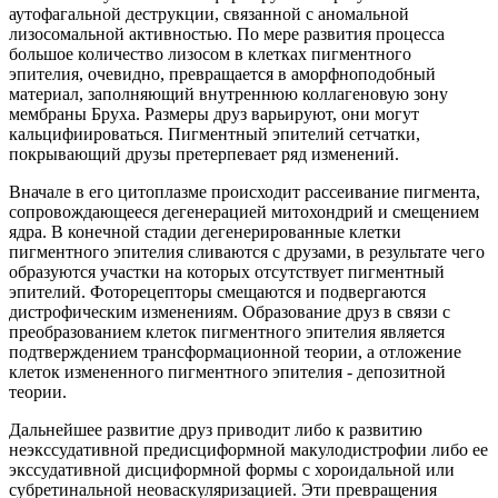
аутофагальной деструкции, связанной с аномальной
лизосомальной активностью. По мере развития процесса
большое количество лизосом в клетках пигментного
эпителия, очевидно, превращается в аморфноподобный
материал, заполняющий внутреннюю коллагеновую зону
мембраны Бруха. Размеры друз варьируют, они могут
кальцифиироваться. Пигментный эпителий сетчатки,
покрывающий друзы претерпевает ряд изменений.
Вначале в его цитоплазме происходит рассеивание пигмента,
сопровождающееся дегенерацией митохондрий и смещением
ядра. В конечной стадии дегенерированные клетки
пигментного эпителия сливаются с друзами, в результате чего
образуются участки на которых отсутствует пигментный
эпителий. Фоторецепторы смещаются и подвергаются
дистрофическим изменениям. Образование друз в связи с
преобразованием клеток пигментного эпителия является
подтверждением трансформационной теории, а отложение
клеток измененного пигментного эпителия - депозитной
теории.
Дальнейшее развитие друз приводит либо к развитию
неэкссудативной предисциформной макулодистрофии либо ее
экссудативной дисциформной формы с хороидальной или
субретинальной неоваскуляризацией. Эти превращения