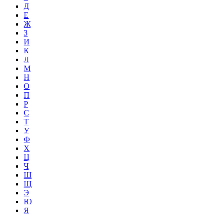
Д
Е
Ж
З
И
К
Л
М
Н
О
П
Р
С
Т
У
Ф
Х
Ц
Ч
Ш
Щ
Э
Ю
Я