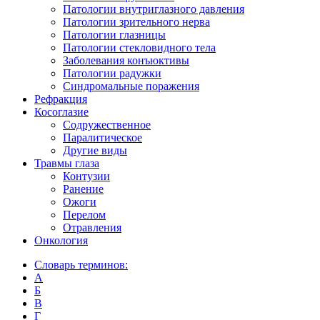
Патологии внутриглазного давления
Патологии зрительного нерва
Патологии глазницы
Патологии стекловидного тела
Заболевания конъюктивы
Патологии радужки
Синдромальные поражения
Рефракция
Косоглазие
Содружественное
Паралитическое
Другие виды
Травмы глаза
Контузии
Ранениe
Ожоги
Перелом
Отравления
Онкология
Словарь терминов:
А
Б
В
Г