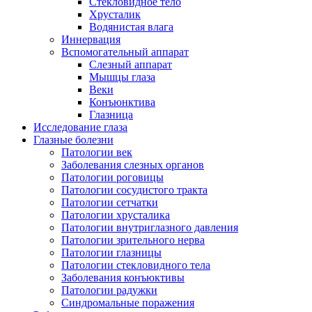
Стекловидное тело
Хрусталик
Водянистая влага
Иннервация
Вспомогательный аппарат
Слезный аппарат
Мышцы глаза
Веки
Конъюнктива
Глазница
Исследование глаза
Глазные болезни
Патологии век
Заболевания слезных органов
Патологии роговицы
Патологии сосудистого тракта
Патологии сетчатки
Патологии хрусталика
Патологии внутриглазного давления
Патологии зрительного нерва
Патологии глазницы
Патологии стекловидного тела
Заболевания конъюктивы
Патологии радужки
Синдромальные поражения