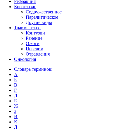
Рефракция
Косоглазие
Содружественное
Паралитическое
Другие виды
Травмы глаза
Контузии
Ранениe
Ожоги
Перелом
Отравления
Онкология
Словарь терминов:
А
Б
В
Г
Д
Е
Ж
З
И
К
Л