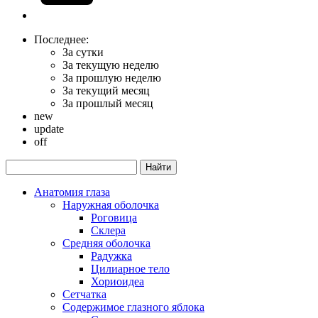
Последнее:
За сутки
За текущую неделю
За прошлую неделю
За текущий месяц
За прошлый месяц
new
update
off
Анатомия глаза
Наружная оболочка
Роговица
Склера
Средняя оболочка
Радужка
Цилиарное тело
Хориоидеа
Сетчатка
Содержимое глазного яблока