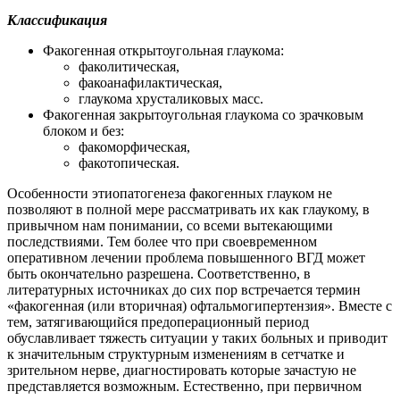
Классификация
Факогенная открытоугольная глаукома:
факолитическая,
факоанафилактическая,
глаукома хрусталиковых масс.
Факогенная закрытоугольная глаукома со зрачковым
блоком и без:
факоморфическая,
факотопическая.
Особенности этиопатогенеза факогенных глауком не
позволяют в полной мере рассматривать их как глаукому, в
привычном нам понимании, со всеми вытекающими
последствиями. Тем более что при своевременном
оперативном лечении проблема повышенного ВГД может
быть окончательно разрешена. Соответственно, в
литературных источниках до сих пор встречается термин
«факогенная (или вторичная) офтальмогипертензия». Вместе с
тем, затягивающийся предоперационный период
обуславливает тяжесть ситуации у таких больных и приводит
к значительным структурным изменениям в сетчатке и
зрительном нерве, диагностировать которые зачастую не
представляется возможным. Естественно, при первичном