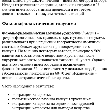
обязательно, при факотопической – является методом выбора.
Исходя из результатов операций, вторичная глаукома в ⅔
случаев является обратимым процессом и не требует
дополнительных антиглаукоматозных операций.
Факоанафилактическая глаукома
Факоанафилактическая глаукома (
факогенный увеит)
–
редкая факогенная, как правило, открытоугольная глаукома,
развивающаяся при нарушении толерантности иммунной
системы к белкам хрусталика при повреждении его
капсулы. По мнению некоторых авторов, примерно у 50%
пациентов с остаточным веществом хрусталика после
хирургии катаракты развивается факогенный увеит. Однако
при этом глаукома является редким проявлением
факоанафилаксии. Чаще встречается у пожилых людей, и пик
заболеваемости приходится на 60-70 лет. Исключение –
осложнение травматической катаракты.
Часто наблюдают в результате:
экстракции катаракты;
травматического разрыва капсулы хрусталика;
экстракции катаракты на одном и последующей
экстракции катаракты или выходом вещества