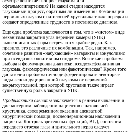
осмотре возникает вопрос: глаукома или
офтальмогипертензия? На какой стадии находится
глаукомный процесс, обратимы ли изменения? Комбинации
первичных глауком с патологией хрусталика также нередки и
создают определенные трудности в постановке диагноза.
Еще одна проблема заключаются в том, что в «чистом» виде
механизмы закрытия угла передней камеры (УПК)
вышеописанных форм встречаются крайне редко. Как
правило, это различные их комбинации. Так, например,
сочетание развития «набухающей» катаракты и зонулолизис
при псевдоэксфолиативном синдроме. Возникает проблема
выбора и формулировки диагноза: псевдоэксфолиативная
глаукома, факоморфическая или факотопическая? Кроме того,
достаточно проблематично дифференцировать некоторые
виды ленсиндуцированной глаукомы от первичной
закрытоугольной, при которой хрусталик также играет
существенную роль в закрытии УПК.
Профилактика слепоты
заключается в раннем выявлении и
диспансерном наблюдении пациентов с патологией
хрусталика, своевременном оказании адекватной
хирургической помощи, послеоперационном наблюдении
пациента. Контроль зрительных функций, ВГД, состояния
переднего отрезка глаза и зрительного нерва следует