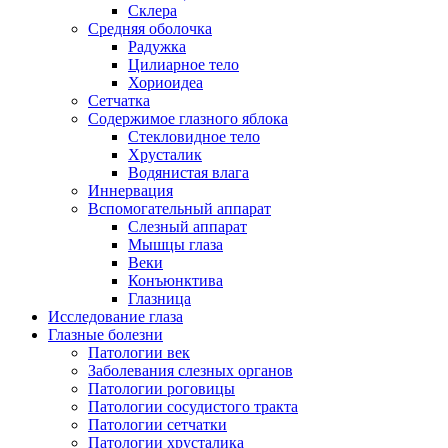
Склера
Средняя оболочка
Радужка
Цилиарное тело
Хориоидеа
Сетчатка
Содержимое глазного яблока
Стекловидное тело
Хрусталик
Водянистая влага
Иннервация
Вспомогательный аппарат
Слезный аппарат
Мышцы глаза
Веки
Конъюнктива
Глазница
Исследование глаза
Глазные болезни
Патологии век
Заболевания слезных органов
Патологии роговицы
Патологии сосудистого тракта
Патологии сетчатки
Патологии хрусталика