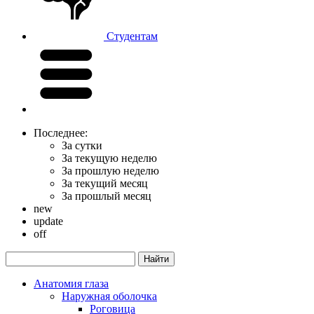
Студентам
Последнее:
За сутки
За текущую неделю
За прошлую неделю
За текущий месяц
За прошлый месяц
new
update
off
Анатомия глаза
Наружная оболочка
Роговица