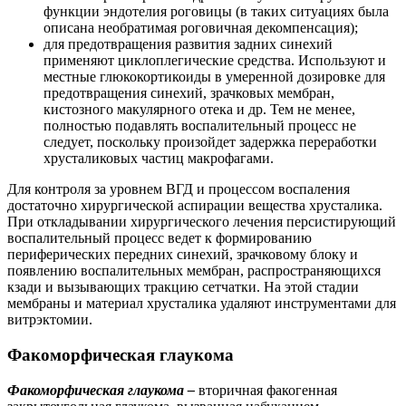
функции эндотелия роговицы (в таких ситуациях была
описана необратимая роговичная декомпенсация);
для предотвращения развития задних синехий
применяют циклоплегические средства. Используют и
местные глюкокортикоиды в умеренной дозировке для
предотвращения синехий, зрачковых мембран,
кистозного макулярного отека и др. Тем не менее,
полностью подавлять воспалительный процесс не
следует, поскольку произойдет задержка переработки
хрусталиковых частиц макрофагами.
Для контроля за уровнем ВГД и процессом воспаления
достаточно хирургической аспирации вещества хрусталика.
При откладывании хирургического лечения персистирующий
воспалительный процесс ведет к формированию
периферических передних синехий, зрачковому блоку и
появлению воспалительных мембран, распространяющихся
кзади и вызывающих тракцию сетчатки. На этой стадии
мембраны и материал хрусталика удаляют инструментами для
витрэктомии.
Факоморфическая глаукома
Факоморфическая глаукома –
вторичная факогенная