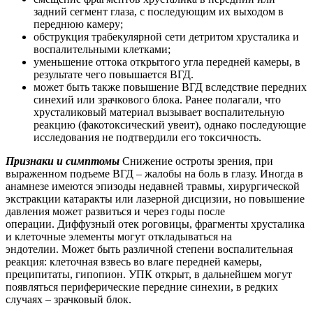
задний сегмент глаза, с последующим их выходом в
переднюю камеру;
обструкция трабекулярной сети детритом хрусталика и
воспалительными клетками;
уменьшение оттока открытого угла передней камеры, в
результате чего повышается ВГД.
может быть также повышение ВГД вследствие передних
синехий или зрачкового блока. Ранее полагали, что
хрусталиковый материал вызывает воспалительную
реакцию (факотоксический увеит), однако последующие
исследования не подтвердили его токсичность.
Признаки и симптомы
Снижение остроты зрения, при
выраженном подъеме ВГД – жалобы на боль в глазу. Иногда в
анамнезе имеются эпизоды недавней травмы, хирургической
экстракции катаракты или лазерной дисцизии, но повышение
давления может развиться и через годы после
операции. Диффузный отек роговицы, фрагменты хрусталика
и клеточные элементы могут откладываться на
эндотелии. Может быть различной степени воспалительная
реакция: клеточная взвесь во влаге передней камеры,
преципитаты, гипопион. УПК открыт, в дальнейшем могут
появляться периферические передние синехии, в редких
случаях – зрачковый блок.