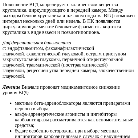
Повышение ВГД коррелирует с количеством вещества
хрусталика, циркулирующего в передней камере. Между
выходом белков хрусталика и началом подъема ВГД возможен
интервал несколько дней или недель. В ПК появляются
циркулирующие мелкие беловатые фрагменты кортекса
хрусталика в виде взвеси и псевдогипопиона.
Дифференциальная диагностика
с:
эндофтальмитом, факоанафилактической
глаукомой, факолитической глаукомой, острым приступом
закрытоугольной глаукомы, первичной открытоугольной
глаукомой, травматической (посттравматической)
глаукомой, рецессией угла передней камеры, злокачественной
глаукомой.
Лечение
Вначале проводят медикаментозное снижение
уровня ВГД:
местные бета-адреноблокаторы являются препаратами
первого выбора;
альфа-адренергические агонисты и ингибиторы
карбоангидразы рассматриваются как вспомогательные
средства;
будьте особенно осторожны при выборе местных
ингибиторов карбоангидразы в случаях с нарушением