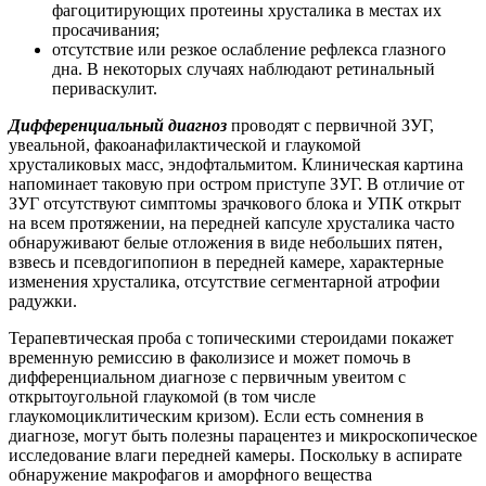
фагоцитирующих протеины хрусталика в местах их
просачивания;
отсутствие или резкое ослабление рефлекса глазного
дна. В некоторых случаях наблюдают ретинальный
периваскулит.
Дифференциальный диагноз
проводят с первичной ЗУГ,
увеальной, факоанафилактической и глаукомой
хрусталиковых масс, эндофтальмитом. Клиническая картина
напоминает таковую при остром приступе ЗУГ. В отличие от
ЗУГ отсутствуют симптомы зрачкового блока и УПК открыт
на всем протяжении, на передней капсуле хрусталика часто
обнаруживают белые отложения в виде небольших пятен,
взвесь и псевдогипопион в передней камере, характерные
изменения хрусталика, отсутствие сегментарной атрофии
радужки.
Терапевтическая проба с топическими стероидами покажет
временную ремиссию в факолизисе и может помочь в
дифференциальном диагнозе с первичным увеитом с
открытоугольной глаукомой (в том числе
глаукомоциклитическим кризом). Если есть сомнения в
диагнозе, могут быть полезны парацентез и микроскопическое
исследование влаги передней камеры. Поскольку в аспирате
обнаружение макрофагов и аморфного вещества