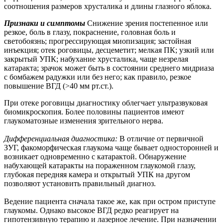
соотношения размеров хрусталика и длины глазного яблока.
Признаки и симптомы
Снижение зрения постепенное или
резкое, боль в глазу, покраснение, головная боль и
светобоязнь; прогрессирующая миопизация; застойная
инъекция; отек роговицы, десцеметит; мелкая ПК; узкий или
закрытый УПК; набухание хрусталика, чаще незрелая
катаракта; зрачок может быть в состоянии среднего мидриаза
с бомбажем радужки или без него; как правило, резкое
повышение ВГД (>40 мм рт.ст.).
При отеке роговицы диагностику облегчает ультразвуковая
биомикроскопия. Более половины пациентов имеют
глаукоматозные изменения зрительного нерва.
Дифференциальная диагностика:
В отличие от первичной
ЗУГ, факоморфическая глаукома чаще бывает односторонней и
возникает одновременно с катарактой. Обнаружение
набухающей катаракты на пораженном глаукомой глазу,
глубокая передняя камера и открытый УПК на другом
позволяют установить правильный диагноз.
Ведение пациента сначала такое же, как при остром приступе
глаукомы. Однако высокое ВГД редко реагирует на
гипотензивную терапию и лазерное лечение. При назначении