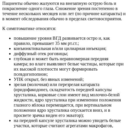
Пациенты обычно жалуются на внезапную острую боль и
покраснение одного глаза. Снижение зрения постепенно в
течение нескольких месяцев или лет (по причине катаракты) и
в момент обследования обычно в пределах световосприятия.
К симптоматике относятся:
повышение уровня ВГД развивается остро и, как
правило, превышает 35 мм рт.ст.;
конъюнктивальная и/или цилиарная инъекция;
диффузный отек роговицы;
глубокая и может быть неравномерная передняя
камера; во влаге выявляют белые частицы, которые при
их высокой плотности могут формировать
псевдогипопион;
УПК открыт, без явных изменений;
зрелая (молочная) или перезрелая катаракта
(иридофакодонез, складчатость передней капсулы
хрусталика, корковые слои имеют вид молочно-белой
жидкости, ядро хрусталика при изменении положения
глазного яблока перемещается, при вертикальном
положении ядро хрусталика опускается вниз, и в
просвете зрачка виден его экватор);
на передней капсуле хрусталика можно увидеть белые
участки, которые считают агрегатами макрофагов,