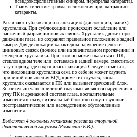
псевдоэксфолиативный синдром, перезрелая катаракта).
Травматические: травма, осложнения при экстракции
катаракты.
Различают сублюксацию и люксацию (дислокацию, вывих)
хрусталика. При сублюксации происходит ослабление или
частичный разрыв цинновых связок. Хрусталик дрожит при
движении глаза, но сохраняет правильное положение в задней
камере. Для дислокации характерны нарушение целости
цинновых связок (полное или на значительном протяжении) и
смещение хрусталика. При этом он может оказаться в ПК,
стекловидном теле или, оставаясь в задней камере, сместиться
в ту сторону, где сохранилась фиксация. Следует отметить,
что дислокация хрусталика сама по себе не может служить
причиной повышения ВГД, кроме тех случаев, когда
хрусталик оказывается в ПК или вызывает зрачковый блок.
Значительно чаще причиной глаукомы являются нарушения в
углу ПК и дренажной системе глаза, воспалительные
изменения в глазу, витреальный блок или сопутствующие
посттравматические или наследственно обусловленные
изменения.
Выделяют 4 основных механизма развития вторичной
факотопической глаукомы (Романенко Б.В.):
механическая блокада угла передней камеры;