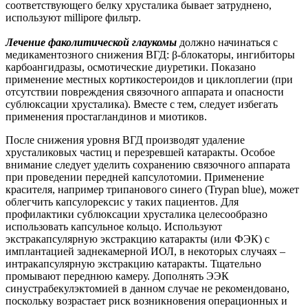
соответствующего белку хрусталика бывает затруднено,
используют millipore фильтр.
Лечение факолитической глаукомы
должно начинаться с
медикаментозного снижения ВГД: β-блокаторы, ингибиторы
карбоангидразы, осмотические диуретики. Показано
применение местных кортикостероидов и циклоплегии (при
отсутствии повреждения связочного аппарата и опасности
сублюксации хрусталика). Вместе с тем, следует избегать
применения простагландинов и миотиков.
После снижения уровня ВГД производят удаление
хрусталиковых частиц и перезревшей катаракты. Особое
внимание следует уделить сохранению связочного аппарата
при проведении передней капсулотомии. Применение
красителя, например трипанового синего (Trypan blue), может
облегчить капсулорексис у таких пациентов. Для
профилактики сублюксации хрусталика целесообразно
использовать капсульное кольцо. Используют
экстракапсулярную экстракцию катаракты (или ФЭК) с
имплантацией заднекамерной ИОЛ, в некоторых случаях –
интракапсулярную экстракцию катаракты. Тщательно
промывают переднюю камеру. Дополнять ЭЭК
синустрабекулэктомией в данном случае не рекомендовано,
поскольку возрастает риск возникновения операционных и