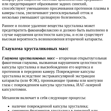
или предотвращают образование задних синехий,
способствуют уменьшению просачивания протеинов плазмы в
камеры глаза, увеличивают увеосклеральный отток и
несколько уменьшают цилиарную болезненность.
Раннее и полное удаление вещества хрусталика может
предотвратить факоанафилаксию и должно быть выполнено в
случае нарушения целостности капсулы, и если существует
высокая вероятность возникновения вторичной катаракты.
Глаукома хрусталиковых масс
Глаукома хрусталиковых масс –
вторичная открытоугольная
факогенная глаукома, вызванная нарушением целостности
капсулы хрусталика и высвобождении его кортекса и
протеинов в переднюю камеру. Повреждение капсулы
хрусталика вследствие экстракапсулярной экстракции
катаракты (или ФЭК), проникающие травмы или контузии
глаза с повреждением капсулы хрусталика, ИАГ-лазерной
капсулотомии.
Механизм включает в себя следующие процессы:
наличие поврежденной капсулы хрусталика;
смещение фрагментов хрусталика в передний или