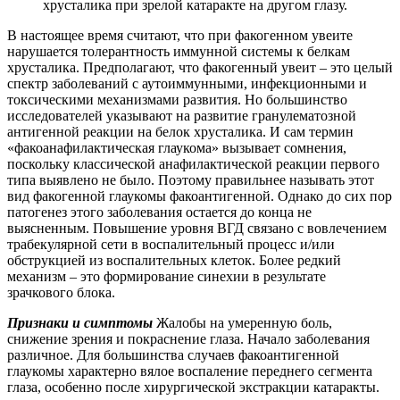
хрусталика при зрелой катаракте на другом глазу.
В настоящее время считают, что при факогенном увеите
нарушается толерантность иммунной системы к белкам
хрусталика. Предполагают, что факогенный увеит – это целый
спектр заболеваний с аутоиммунными, инфекционными и
токсическими механизмами развития. Но большинство
исследователей указывают на развитие гранулематозной
антигенной реакции на белок хрусталика. И сам термин
«факоанафилактическая глаукома» вызывает сомнения,
поскольку классической анафилактической реакции первого
типа выявлено не было. Поэтому правильнее называть этот
вид факогенной глаукомы факоантигенной. Однако до сих пор
патогенез этого заболевания остается до конца не
выясненным. Повышение уровня ВГД связано с вовлечением
трабекулярной сети в воспалительный процесс и/или
обструкцией из воспалительных клеток. Более редкий
механизм – это формирование синехии в результате
зрачкового блока.
Признаки и симптомы
Жалобы на умеренную боль,
снижение зрения и покраснение глаза. Начало заболевания
различное. Для большинства случаев факоантигенной
глаукомы характерно вялое воспаление переднего сегмента
глаза, особенно после хирургической экстракции катаракты.