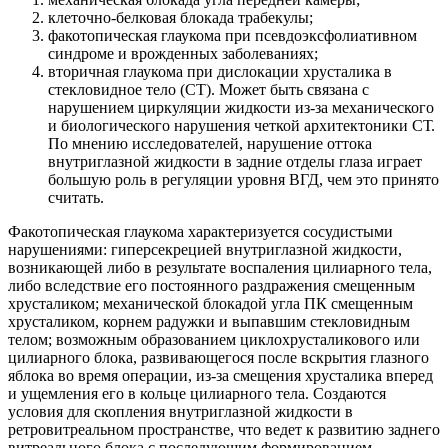
клеточно-белковая блокада трабекулы;
факотопическая глаукома при псевдоэксфолиативном
синдроме и врожденных заболеваниях;
вторичная глаукома при дислокации хрусталика в
стекловидное тело (СТ). Может быть связана с
нарушением циркуляции жидкости из-за механического
и биологического нарушения четкой архитектоники СТ.
По мнению исследователей, нарушение оттока
внутриглазной жидкости в задние отделы глаза играет
большую роль в регуляции уровня ВГД, чем это принято
считать.
Факотопическая глаукома характеризуется сосудистыми
нарушениями: гиперсекрецией внутриглазной жидкости,
возникающей либо в результате воспаления цилиарного тела,
либо вследствие его постоянного раздражения смещенным
хрусталиком; механической блокадой угла ПК смещенным
хрусталиком, корнем радужки и выпавшим стекловидным
телом; возможным образованием циклохрусталикового или
цилиарного блока, развивающегося после вскрытия глазного
яблока во время операции, из-за смещения хрусталика вперед
и ущемления его в кольце цилиарного тела. Создаются
условия для скопления внутриглазной жидкости в
ретровитреальном пространстве, что ведет к развитию заднего
витреального блока с последующим формированием