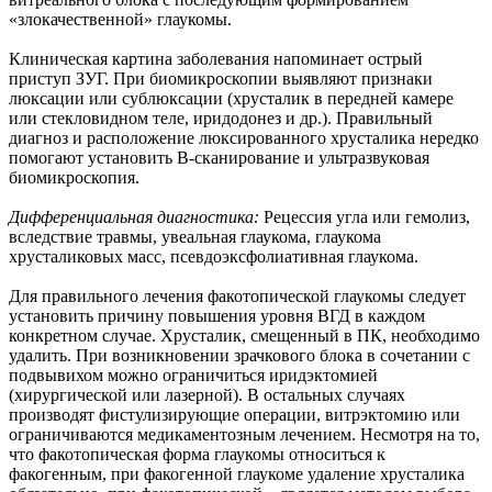
«злокачественной» глаукомы.
Клиническая картина заболевания напоминает острый
приступ ЗУГ. При биомикроскопии выявляют признаки
люксации или сублюксации (хрусталик в передней камере
или стекловидном теле, иридодонез и др.). Правильный
диагноз и расположение люксированного хрусталика нередко
помогают установить В-сканирование и ультразвуковая
биомикроскопия.
Дифференциальная диагностика:
Рецессия угла или гемолиз,
вследствие травмы, увеальная глаукома, глаукома
хрусталиковых масс, псевдоэксфолиативная глаукома.
Для правильного лечения факотопической глаукомы следует
установить причину повышения уровня ВГД в каждом
конкретном случае. Хрусталик, смещенный в ПК, необходимо
удалить. При возникновении зрачкового блока в сочетании с
подвывихом можно ограничиться иридэктомией
(хирургической или лазерной). В остальных случаях
производят фистулизирующие операции, витрэктомию или
ограничиваются медикаментозным лечением. Несмотря на то,
что факотопическая форма глаукомы относиться к
факогенным, при факогенной глаукоме удаление хрусталика