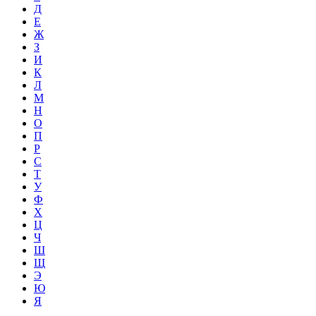
Д
Е
Ж
З
И
К
Л
М
Н
О
П
Р
С
Т
У
Ф
Х
Ц
Ч
Ш
Щ
Э
Ю
Я