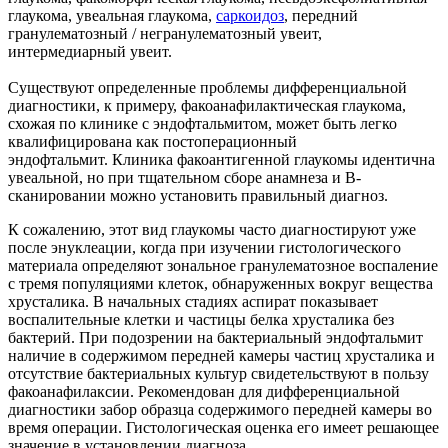
глаукома, увеальная глаукома,
саркоидоз
, передний
гранулематозный / негранулематозный увеит,
интермедиарный увеит.
Существуют определенные проблемы дифференциальной
диагностики, к примеру, факоанафилактическая глаукома,
схожая по клинике с эндофтальмитом, может быть легко
квалифицирована как постоперационный
эндофтальмит. Клиника факоантигенной глаукомы идентична
увеальной, но при тщательном сборе анамнеза и В-
сканировании можно установить правильный диагноз.
К сожалению, этот вид глаукомы часто диагностируют уже
после энуклеации, когда при изучении гистологического
материала определяют зональное гранулематозное воспаление
с тремя популяциями клеток, обнаруженных вокруг вещества
хрусталика. В начальных стадиях аспират показывает
воспалительные клетки и частицы белка хрусталика без
бактерий. При подозрении на бактериальный эндофтальмит
наличие в содержимом передней камеры частиц хрусталика и
отсутствие бактериальных культур свидетельствуют в пользу
факоанафилаксии. Рекомендован для дифференциальной
диагностики забор образца содержимого передней камеры во
время операции. Гистологическая оценка его имеет решающее
значение в установлении диагноза.