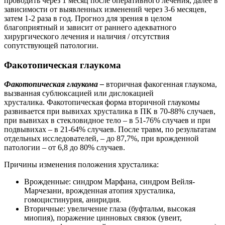
проводить через 1 месяц после оперативного лечения, далее в
зависимости от выявленных изменений через 3-6 месяцев,
затем 1-2 раза в год. Прогноз для зрения в целом
благоприятный и зависит от раннего адекватного
хирургического лечения и наличия / отсутствия
сопутствующей патологии.
Факотопическая глаукома
Факотопическая глаукома –
вторичная факогенная глаукома,
вызванная сублюксацией или дислокацией
хрусталика. Факотопическая форма вторичной глаукомы
развивается при вывихах хрусталика в ПК в 70-88% случаев,
при вывихах в стекловидное тело – в 51-76% случаев и при
подвывихах – в 21-64% случаев. После травм, по результатам
отдельных исследователей, – до 87,7%, при врожденной
патологии – от 6,8 до 80% случаев.
Причины изменения положения хрусталика:
Врожденные: синдром Марфана, синдром Вейля-
Марчезани, врожденная атопия хрусталика,
гомоцистинурия, аниридия.
Вторичные: увеличение глаза (буфтальм, высокая
миопия), поражение цинновых связок (увеит,