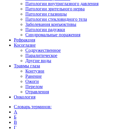
Патологии внутриглазного давления
Патологии зрительного нерва
Патологии глазницы
Патологии стекловидного тела
Заболевания конъюктивы
Патологии радужки
Синдромальные поражения
Рефракция
Косоглазие
Содружественное
Паралитическое
Другие виды
Травмы глаза
Контузии
Ранениe
Ожоги
Перелом
Отравления
Онкология
Словарь терминов:
А
Б
В
Г