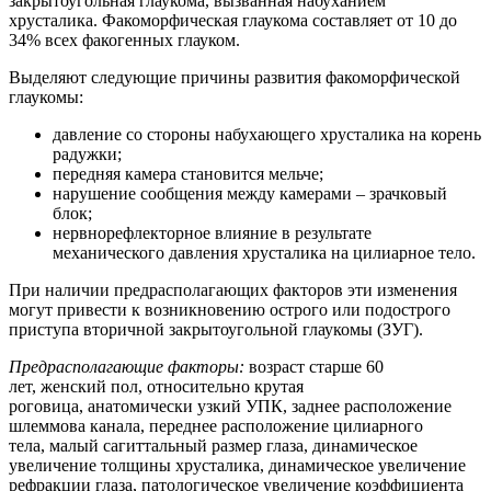
закрытоугольная глаукома, вызванная набуханием
хрусталика. Факоморфическая глаукома составляет от 10 до
34% всех факогенных глауком.
Выделяют следующие причины развития факоморфической
глаукомы:
давление со стороны набухающего хрусталика на корень
радужки;
передняя камера становится мельче;
нарушение сообщения между камерами – зрачковый
блок;
нервнорефлекторное влияние в результате
механического давления хрусталика на цилиарное тело.
При наличии предрасполагающих факторов эти изменения
могут привести к возникновению острого или подострого
приступа вторичной закрытоугольной глаукомы (ЗУГ).
Предрасполагающие факторы:
возраст старше 60
лет, женский пол, относительно крутая
роговица, анатомически узкий УПК, заднее расположение
шлеммова канала, переднее расположение цилиарного
тела, малый сагиттальный размер глаза, динамическое
увеличение толщины хрусталика, динамическое увеличение
рефракции глаза, патологическое увеличение коэффициента