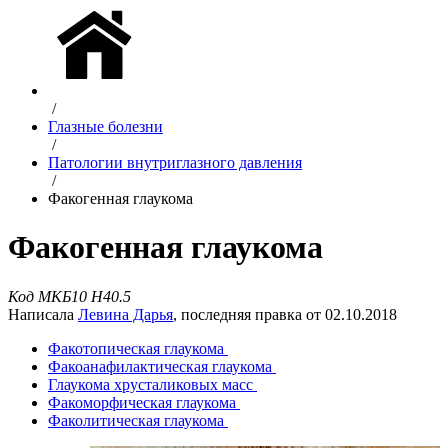
/
Глазные болезни
/
Патологии внутриглазного давления
/
Факогенная глаукома
Факогенная глаукома
Код МКБ10 Н40.5
Написала
Левина Дарья
, последняя правка от 02.10.2018
Факотопическая глаукома
Факоанафилактическая глаукома
Глаукома хрусталиковых масс
Факоморфическая глаукома
Факолитическая глаукома