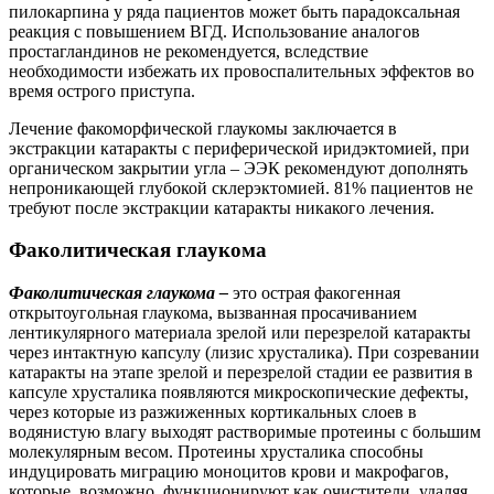
пилокарпина у ряда пациентов может быть парадоксальная
реакция с повышением ВГД. Использование аналогов
простагландинов не рекомендуется, вследствие
необходимости избежать их провоспалительных эффектов во
время острого приступа.
Лечение факоморфической глаукомы заключается в
экстракции катаракты с периферической иридэктомией, при
органическом закрытии угла – ЭЭК рекомендуют дополнять
непроникающей глубокой склерэктомией. 81% пациентов не
требуют после экстракции катаракты никакого лечения.
Факолитическая глаукома
Факолитическая глаукома –
это острая факогенная
открытоугольная глаукома, вызванная просачиванием
лентикулярного материала зрелой или перезрелой катаракты
через интактную капсулу (лизис хрусталика). При созревании
катаракты на этапе зрелой и перезрелой стадии ее развития в
капсуле хрусталика появляются микроскопические дефекты,
через которые из разжиженных кортикальных слоев в
водянистую влагу выходят растворимые протеины с большим
молекулярным весом. Протеины хрусталика способны
индуцировать миграцию моноцитов крови и макрофагов,
которые, возможно, функционируют как очистители, удаляя