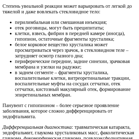
Степень увеальной реакции может варьировать от легкой до
тяжелой и даже вовлекать стекловидное тело:
перилимбальная или смешанная инъекция;
отек роговицы, могут быть преципитаты;
клетки, взвесь, фибрин в передней камере (иногда),
гипопион, остаточные фрагменты хрусталика;
белое корковое вещество хрусталика может
просматриваться через зрачок, в стекловидном теле –
затрудняет осмотр глазного дна;
периферические передние, задние синехии, зрачковая
мембрана и узелки на радужке;
в заднем сегменте – фрагменты хрусталика,
воспалительные клетки, витреоретинальные тракции,
воспалительные муфты на сосудах сетчатки, отек
сетчатки, кистозный макулярный отек, формирование
эпиретинальных мембран.
Панувеит с гипопионом – более серьезное проявление
заболевания, которое сложно дифференцировать от
эндофтальмита.
Дифференциальная диагностика:
травматическая катаракта,
эндофтальмит, глаукома хрусталиковых масс, факолитическая
глаукома, факоморфическая глаукома, псевдоэксфолиативная