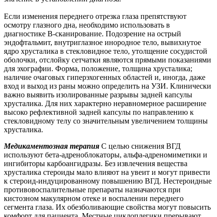
Если изменения переднего отрезка глаза препятствуют
осмотру глазного дна, необходимо использовать в
диагностике В-сканирование. Подозрение на острый
эндофтальмит, внутриглазное инородное тело, вывихнутое
ядро хрусталика в стекловидное тело, утолщение сосудистой
оболочки, отслойку сетчатки являются прямыми показаниями
для эхографии. Форма, положение, толщина хрусталика;
наличие очаговых гиперэхогенных областей и, иногда, даже
вход и выход из раны можно определить на УЗИ. Клинически
важно выявить изолированные разрывы задней капсулы
хрусталика. Для них характерно неравномерное расширение
высоко рефлективной задней капсулы по направлению к
стекловидному телу со значительным увеличением толщины
хрусталика.
Медикаментозная терапия
С целью снижения ВГД
используют бета-адреноблокаторы, альфа-адреномиметики и
ингибиторы карбоангидразы. Без извлечения вещества
хрусталика стероиды мало влияют на увеит и могут привести
к стероид-индуцированному повышению ВГД. Нестероидные
противовоспалительные препараты назначаются при
кистозном макулярном отеке и воспалении переднего
сегмента глаза. Их обезболивающие свойства могут повысить
комфорт для пациента. Местные циклоплегики прерывают