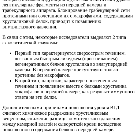
лентикулярные фрагменты из передней камеры и
трабекулярного аппарата. Блокирование трабекулярной сети
протеинами или сочетанием их с макрофагами, содержащими
хрусталиковый белок, приводит к повышению
внутриглазного давления.
В связи с этим, некоторые исследователи выделяют 2 типа
факолитической глаукомы:
Первый тип характеризуется сверхострым течением,
вызванным быстрым ликеджем (просачиванием)
дегенеративных белков хрусталика во влагупередней
камеры. В передней камере присутствуют только
протеины без макрофагов.
Второй тип, напротив, характерен постепенным
течением и появлением вместе с белками хрусталика
макрофагов в передней камере, как результат иммунного
ответа на эти белки.
Дополнительными причинами повышения уровня ВГД
считают: химическое раздражение хрусталиковым
веществом; снижение разницы осмотического давления
между камерной влагой и сывороткой крови вследствие
повышенного содержания белков в передней камере.