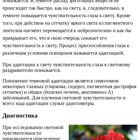
понижается.
В темноте распад зрительных веществ не
происходит так быстро, как на свету, и, следовательно, в
темноте повышается чувствительность глаза к свету. Кроме
того, при действии на сетчатку яркого света из пигментного
эпителия пигмент перемещается к нейроэпителию и как бы
прикрывает его, что в свою очередь снижает его
чувствительность к свету. Процесс приспособления глаза к
различным условиям освещения называется адаптацией.
При адаптации к свету чувствительность глаза к световому
раздражителю понижается.
Понижение темновой адаптации является симптомом
некоторых глазных (глаукома, сидероз, пигментная дистрофия
сетчатки) и общих (болезни печени, авитаминоз А)
заболеваний. Для изучения световой чувствительности и
всего хода адаптации служат адаптометры.
Диагностика
При исследовании световой
чувствительности
производится определение