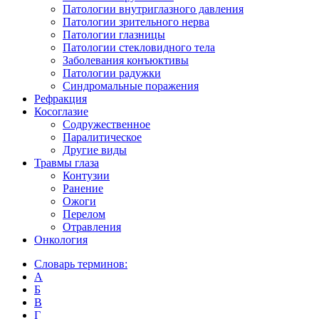
Патологии внутриглазного давления
Патологии зрительного нерва
Патологии глазницы
Патологии стекловидного тела
Заболевания конъюктивы
Патологии радужки
Синдромальные поражения
Рефракция
Косоглазие
Содружественное
Паралитическое
Другие виды
Травмы глаза
Контузии
Ранениe
Ожоги
Перелом
Отравления
Онкология
Словарь терминов:
А
Б
В
Г