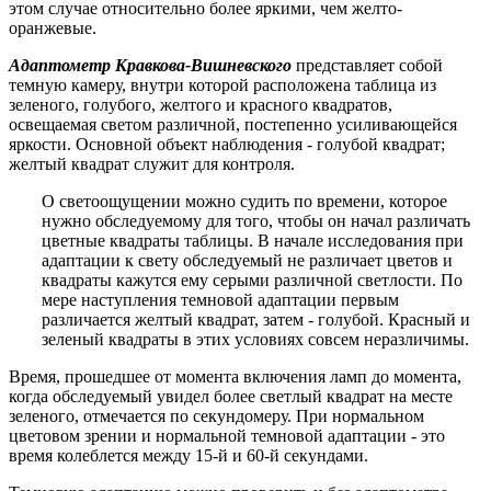
этом случае относительно более яркими, чем желто-
оранжевые.
Адаптометр Кравкова-Вишневского
представляет собой
темную камеру, внутри которой расположена таблица из
зеленого, голубого, желтого и красного квадратов,
освещаемая светом различной, постепенно усиливающейся
яркости. Основной объект наблюдения - голубой квадрат;
желтый квадрат служит для контроля.
О светоощущении можно судить по времени, которое
нужно обследуемому для того, чтобы он начал различать
цветные квадраты таблицы. В начале исследования при
адаптации к свету обследуемый не различает цветов и
квадраты кажутся ему серыми различной светлости. По
мере наступления темновой адаптации первым
различается желтый квадрат, затем - голубой. Красный и
зеленый квадраты в этих условиях совсем неразличимы.
Время, прошедшее от момента включения ламп до момента,
когда обследуемый увидел более светлый квадрат на месте
зеленого, отмечается по секундомеру. При нормальном
цветовом зрении и нормальной темновой адаптации - это
время колеблется между 15-й и 60-й секундами.