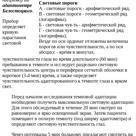
Световые пороги
адаптометре
А - световые пороги - арифметический ряд,
Белостоцкого
.
В - световые пороги - геометрический ряд
(логарифмы),
Прибор
Б - световая чув-ть - арифметический ряд,
определяет
Г - световая чув-ть - геометрический ряд
кривую
(логарифмы),
нарастания
Везде по оси ординат отложены величины
световой
порогов или чувствительности, а по оси
абсцисс - время в минутах.
чувствительности глаза во время длительного (60 мин)
пребывания в темноте и исследует раздельно световую
чувствительность центра и периферии сетчатой оболочки в
короткое (3-4 мин) время, а также определяет
чувствительность адаптированного к темноте глаза к ярком
свет.
Перед началом исследования темновой адаптации
необходимо получить максимальную световую адаптацию
Для этого обследуемый в течение 20 мин смотрит на
равномерно и ярко освещенный экран. Затем пациента
помещают в полную темноту (под ширму адаптометра) и
определяют световую чувствительность глаз.
Через интервалы 5 мин больному предлагают смотреть на