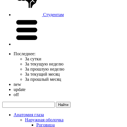
Студентам
Последнее:
За сутки
За текущую неделю
За прошлую неделю
За текущий месяц
За прошлый месяц
new
update
off
Анатомия глаза
Наружная оболочка
Роговица