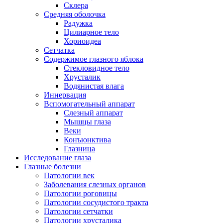
Склера
Средняя оболочка
Радужка
Цилиарное тело
Хориоидеа
Сетчатка
Содержимое глазного яблока
Стекловидное тело
Хрусталик
Водянистая влага
Иннервация
Вспомогательный аппарат
Слезный аппарат
Мышцы глаза
Веки
Конъюнктива
Глазница
Исследование глаза
Глазные болезни
Патологии век
Заболевания слезных органов
Патологии роговицы
Патологии сосудистого тракта
Патологии сетчатки
Патологии хрусталика