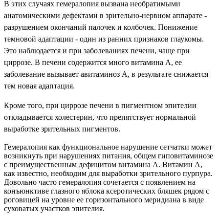
В этих случаях гемералопия вызвана необратимыми
анатомическими дефектами в зрительно-нервном аппарате -
разрушением окончаний палочек и колбочек. Понижение
темновой адаптации - один из ранних признаков глаукомы.
Это наблюдается и при заболеваниях печени, чаще при
циррозе. В печени содержится много витамина А, ее
заболевание вызывает авитаминоз А, в результате снижается
тем новая адаптация.
Кроме того, при циррозе печени в пигментном эпителии
откладывается холестерин, что препятствует нормальной
выработке зрительных пигментов.
Гемералопия как функциональное нарушение сетчатки может
возникнуть при нарушениях питания, общем гиповитаминозе
с преимущественным дефицитом витамина А. Витамин А,
как известно, необходим для выработки зрительного пурпура.
Довольно часто гемералопия сочетается с появлением на
конъюнктиве глазного яблока ксеротических бляшек рядом с
роговицей на уровне ее горизонтального меридиана в виде
суховатых участков эпителия.