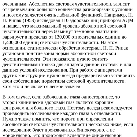
очевидным. Абсолютная световая чувствительность зависит
от чрезвычайно большого количества разнообразных условий
и поэтому является очень лабильной функцией. Например, Н.
П. Рипак (1953) исследовал 110 здоровых лиц прибором АДМ
и нашел, что максимальный уровень абсолютной световой
чувствительности через 60 минут темновой адаптации
варьирует в пределах от 130,000 относительных единиц до
1,400,000 единиц световой чувствительности. На этом
основании, статистически обработав материал, Н. П. Рипак
установил понятие зоны нормы абсолютной световой
чувствительности. Эти показатели нужно считать
действительными только для аппарата данной системы и для
данных условий исследования. При работе с аппаратами
других конструкций нужно всегда предварительно установить
свои собственные нормативы световой чувствительности,
хотя это и не является легкой задачей.
В том случае, если заболевание глаза одностороннее, то
второй клинически здоровый глаз является хорошим
контролем для больного глаза. Поэтому всегда рекомендуется
производить исследование каждого глаза в отдельности.
Нужно также помнить, что пороги при определении
абсолютной световой чувствительности несколько ниже, если
исследование будет производиться бинокулярно, а не
монокулярно. Это происходит вследствие бинокулярной