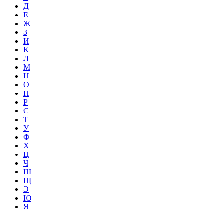
Д
Е
Ж
З
И
К
Л
М
Н
О
П
Р
С
Т
У
Ф
Х
Ц
Ч
Ш
Щ
Э
Ю
Я