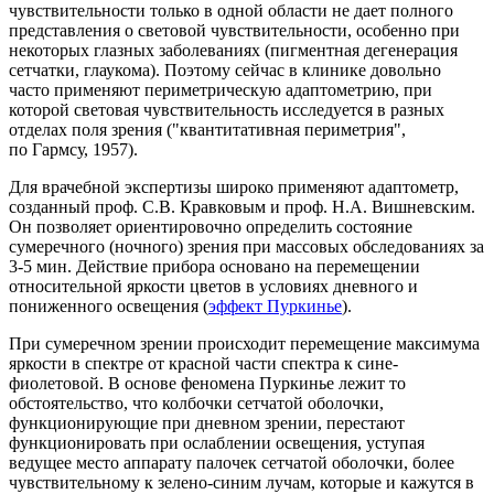
чувствительности только в одной области не дает полного
представления о световой чувствительности, особенно при
некоторых глазных заболеваниях (пигментная дегенерация
сетчатки, глаукома). Поэтому сейчас в клинике довольно
часто применяют периметрическую адаптометрию, при
которой световая чувствительность исследуется в разных
отделах поля зрения ("квантитативная периметрия",
по Гармсу, 1957).
Для врачебной экспертизы широко применяют адаптометр,
созданный проф. C.B. Кравковым и проф. H.A. Вишневским.
Он позволяет ориентировочно определить состояние
сумеречного (ночного) зрения при массовых обследованиях за
3-5 мин.
Действие прибора основано на перемещении
относительной яркости цветов в условиях дневного и
пониженного освещения (
эффект Пуркинье
).
При сумеречном зрении происходит перемещение максимума
яркости в спектре от красной части спектра к сине-
фиолетовой.
В основе феномена Пуркинье лежит то
обстоятельство, что колбочки сетчатой оболочки,
функционирующие при дневном зрении, перестают
функционировать при ослаблении освещения, уступая
ведущее место аппарату палочек сетчатой оболочки, более
чувствительному к зелено-синим лучам, которые и кажутся в