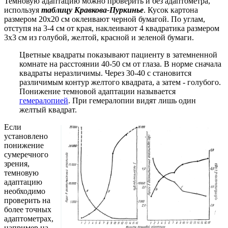
Темновую адаптацию можно проверить и без адаптометра,
используя
таблицу Кравкова-Пуркинье
. Кусок картона
размером 20x20 см оклеивают черной бумагой. По углам,
отступя на 3-4 см от края, наклеивают 4 квадратика размером
3x3 см из голубой, желтой, красной и зеленой бумаги.
Цветные квадраты показывают пациенту в затемненной
комнате на расстоянии 40-50 см от глаза. В норме сначала
квадраты неразличимы. Через 30-40 с становится
различимым контур желтого квадрата, а затем - голубого.
Понижение темновой адаптации называется
гемералопией
. При гемералопии видят лишь один
желтый квадрат.
Если
установлено
понижение
сумеречного
зрения,
темновую
адаптацию
необходимо
проверить на
более точных
адаптометрах,
например на