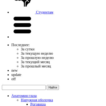
Студентам
Последнее:
За сутки
За текущую неделю
За прошлую неделю
За текущий месяц
За прошлый месяц
new
update
off
Анатомия глаза
Наружная оболочка
Роговица