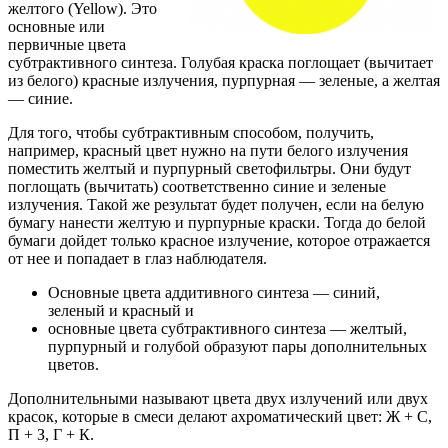
желтого (Yellow). Это
основные или
первичные цвета
субтрактивного синтеза. Голубая краска поглощает (вычитает
из белого) красные излучения, пурпурная — зеленые, а желтая
— синие.
Для того, чтобы субтрактивным способом, получить,
например, красный цвет нужно на пути белого излучения
поместить желтый и пурпурный светофильтры. Они будут
поглощать (вычитать) соответственно синие и зеленые
излучения. Такой же результат будет получен, если на белую
бумагу нанести желтую и пурпурные краски. Тогда до белой
бумаги дойдет только красное излучение, которое отражается
от нее и попадает в глаз наблюдателя.
Основные цвета аддитивного синтеза — синий,
зеленый и красный и
основные цвета субтрактивного синтеза — желтый,
пурпурный и голубой образуют пары дополнительных
цветов.
Дополнительными называют цвета двух излучений или двух
красок, которые в смеси делают ахроматический цвет: Ж + С,
П + З, Г + К.