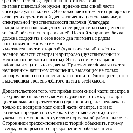
зрения С. Ременко), третий «гипотетический»
пигмент цианолаб не нужен, приёмником синей части
спектра служит палочка. Это объясняется тем, что при яркости
освещения достаточной для различения цветов, максимум
спектральной чувствительности палочки (благодаря
выцветанию содержащегося в ней родопсина) смещается от
зелёной области спектра к синей. По этой теории колбочка
должна содержать в себе всего два пигмента с рядом
расположенными максимами
чувствительности: хлоролаб (чувствительный к жёлто-
зелёной области спектра) и эритролаб (чувствительный к
жёлто-красной части спектра). Эти два пигмента давно
найдены и тщательно изучены. При этом колбочка является
нелинейным датчиком отношений, выдающем не только
информацию о соотношении красного и зелёного цвета, но и
выделяющем уровень жёлтого цвета в этой смеси.
Доказательством того, что приёмником синей части спектра в
глазу является палочка, может служить и тот факт, что при
цветоаномалии третьего типа (тританопия), глаз человека не
только не воспринимает синей части спектра, но и не
различает предметы в сумерках (куриная слепота), а это
указывает именно на отсутствие нормальной работы палочек.
Сторонники трёхкомпонентных теорий объяснить, почему
всегда, одновременно с прекращением работы синего