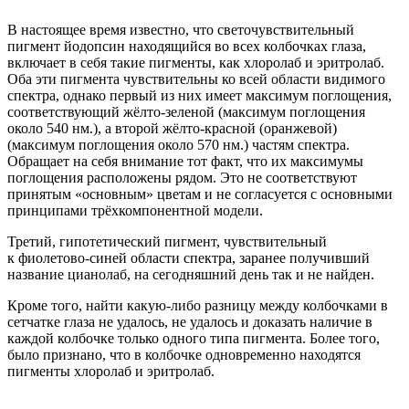
В настоящее время известно, что светочувствительный
пигмент йодопсин находящийся во всех колбочках глаза,
включает в себя такие пигменты, как хлоролаб и эритролаб.
Оба эти пигмента чувствительны ко всей области видимого
спектра, однако первый из них имеет максимум поглощения,
соответствующий жёлто-зеленой (максимум поглощения
около 540 нм.), а второй жёлто-красной (оранжевой)
(максимум поглощения около 570 нм.) частям спектра.
Обращает на себя внимание тот факт, что их максимумы
поглощения расположены рядом. Это не соответствуют
принятым «основным» цветам и не согласуется с основными
принципами трёхкомпонентной модели.
Третий, гипотетический пигмент, чувствительный
к фиолетово-синей области спектра, заранее получивший
название цианолаб, на сегодняшний день так и не найден.
Кроме того, найти какую-либо разницу между колбочками в
сетчатке глаза не удалось, не удалось и доказать наличие в
каждой колбочке только одного типа пигмента. Более того,
было признано, что в колбочке одновременно находятся
пигменты хлоролаб и эритролаб.