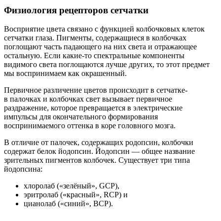
Физиология рецепторов сетчатки
Восприятие цвета связано с функцией колбочковых клеток
сетчатки глаза. Пигменты, содержащиеся в колбочках
поглощают часть падающего на них света и отражающее
остальную. Если какие-то спектральные компоненты
видимого света поглощаются лучше других, то этот предмет
мы воспринимаем как окрашенный.
Первичное различение цветов происходит в сетчатке-
в палочках и колбочках свет вызывает первичное
раздражение, которое превращается в электрические
импульсы для окончательного формирования
воспринимаемого оттенка в коре головного мозга.
В отличие от палочек, содержащих родопсин, колбочки
содержат белок йодопсин. Йодопсин — общее название
зрительных пигментов колбочек. Существует три типа
йодопсина:
хлоролаб («зелёный», GCP),
эритролаб («красный», RCP) и
цианолаб («синий», BCP).