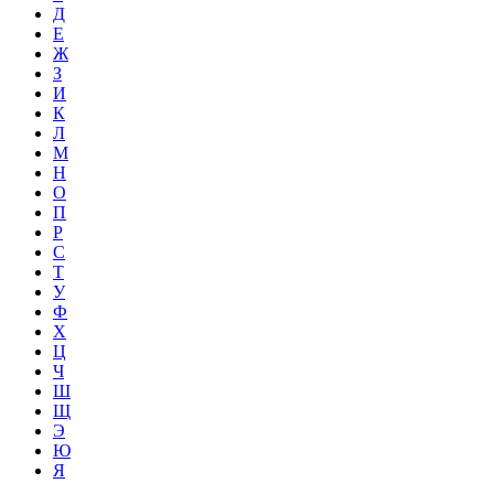
Д
Е
Ж
З
И
К
Л
М
Н
О
П
Р
С
Т
У
Ф
Х
Ц
Ч
Ш
Щ
Э
Ю
Я