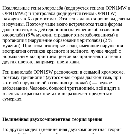
Неаллельные гены хлоролаба (кодируется генами OPN1MW и
OPN1MW2) и эритролаба (кодируется геном OPN1LW)
находятся в Х-хромосомах. Эти гены давно хорошо выделены
и изучены. Поэтому чаще всего встречаются такие формы
дальтонизма, как дейтеронопия (нарушение образования
хлоролаба) (6 % мужчин страдают этим заболеванием) и
протанопия (нарушение образования эритолаба) (2 %
мужчин). При этом некоторые люди, имеющие нарушения
восприятия оттенков красного и зелёного, лучше людей с
нормальным восприятием цветов воспринимают оттенки
других цветов, например, цвета хаки.
Ген цианолаба OPN1SW расположен в седьмой хромосоме,
поэтому тританопия (аутосомная форма дальтонизма, при
которой нарушено образования цианолаба) — редкое
заболевание. Человек, больной тританопией, всё видит в
зеленых и красных цветах и не различает предметы в
сумерках.
Нелинейная двухкомпонентная теория зрения
По другой модели (нелинейная двухкомпонентная теория