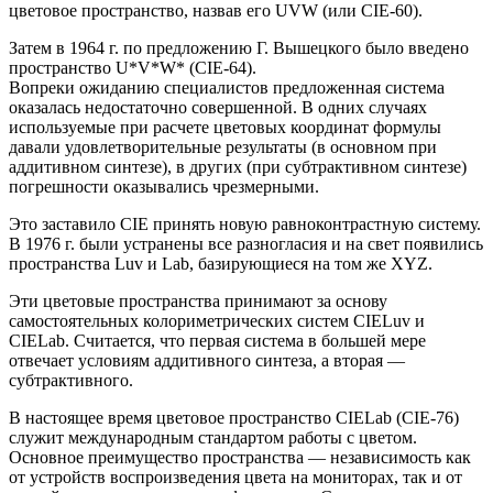
цветовое пространство, назвав его UVW (или CIE-60).
Затем в 1964 г. по предложению Г. Вышецкого было введено
пространство U*V*W* (CIE-64).
Вопреки ожиданию специалистов предложенная система
оказалась недостаточно совершенной. В одних случаях
используемые при расчете цветовых координат формулы
давали удовлетворительные результаты (в основном при
аддитивном синтезе), в других (при субтрактивном синтезе)
погрешности оказывались чрезмерными.
Это заставило CIE принять новую равноконтрастную систему.
В 1976 г. были устранены все разногласия и на свет появились
пространства Luv и Lab, базирующиеся на том же XYZ.
Эти цветовые пространства принимают за основу
самостоятельных колориметрических систем CIELuv и
CIELab. Считается, что первая система в большей мере
отвечает условиям аддитивного синтеза, а вторая —
субтрактивного.
В настоящее время цветовое пространство CIELab (CIE-76)
служит международным стандартом работы с цветом.
Основное преимущество пространства — независимость как
от устройств воспроизведения цвета на мониторах, так и от