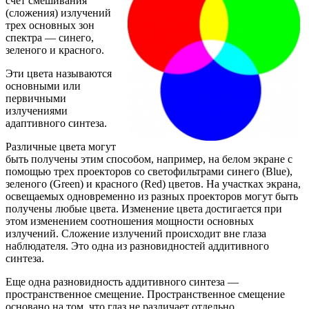
счет смешивания
(сложения) излучений
трех основных зон
спектра — синего,
зеленого и красного.
Эти цвета называются
основными или
первичными
излучениями
адаптивного синтеза.
Различные цвета могут
быть получены этим способом, например, на белом экране с
помощью трех проекторов со светофильтрами синего (Blue),
зеленого (Green) и красного (Red) цветов. На участках экрана,
освещаемых одновременно из разных проекторов могут быть
получены любые цвета. Изменение цвета достигается при
этом изменением соотношения мощности основных
излучений. Сложение излучений происходит вне глаза
наблюдателя. Это одна из разновидностей аддитивного
синтеза.
Еще одна разновидность аддитивного синтеза —
пространственное смещение. Пространственное смещение
основано на том, что глаз не различает отдельно