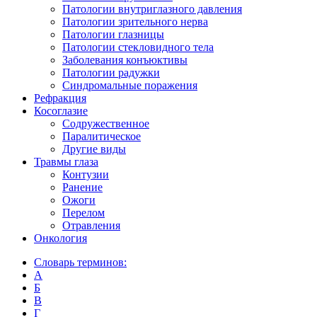
Патологии внутриглазного давления
Патологии зрительного нерва
Патологии глазницы
Патологии стекловидного тела
Заболевания конъюктивы
Патологии радужки
Синдромальные поражения
Рефракция
Косоглазие
Содружественное
Паралитическое
Другие виды
Травмы глаза
Контузии
Ранениe
Ожоги
Перелом
Отравления
Онкология
Словарь терминов:
А
Б
В
Г