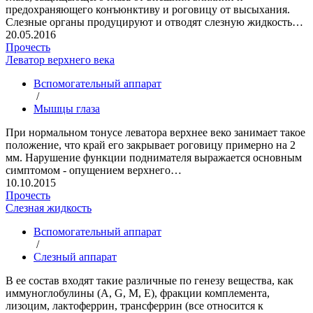
предохраняющего конъюнктиву и роговицу от высыхания.
Слезные органы продуцируют и отводят слезную жидкость…
20.05.2016
Прочесть
Леватор верхнего века
Вспомогательный аппарат
/
Мышцы глаза
При нормальном тонусе леватора верхнее веко занимает такое
положение, что край его закрывает роговицу примерно на 2
мм. Нарушение функции поднимателя выражается основным
симптомом - опущением верхнего…
10.10.2015
Прочесть
Слезная жидкость
Вспомогательный аппарат
/
Слезный аппарат
В ее состав входят такие различные по генезу вещества, как
иммуноглобулины (A, G, М, Е), фракции комплемента,
лизоцим, лактоферрин, трансферрин (все относится к