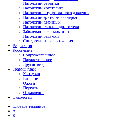
Патологии сетчатки
Патологии хрусталика
Патологии внутриглазного давления
Патологии зрительного нерва
Патологии глазницы
Патологии стекловидного тела
Заболевания конъюктивы
Патологии радужки
Синдромальные поражения
Рефракция
Косоглазие
Содружественное
Паралитическое
Другие виды
Травмы глаза
Контузии
Ранениe
Ожоги
Перелом
Отравления
Онкология
Словарь терминов:
А
Б