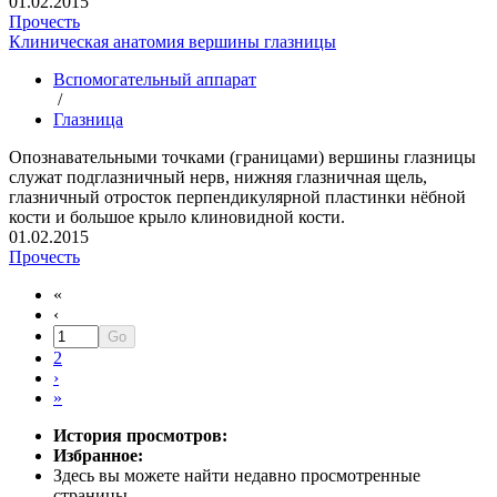
01.02.2015
Прочесть
Клиническая анатомия вершины глазницы
Вспомогательный аппарат
/
Глазница
Опознавательными точками (границами) вершины глазницы
служат подглазничный нерв, нижняя глазничная щель,
глазничный отросток перпендикулярной пластинки нёбной
кости и большое крыло клиновидной кости.
01.02.2015
Прочесть
«
‹
2
›
»
История просмотров:
Избранное:
Здесь вы можете найти недавно просмотренные
страницы.