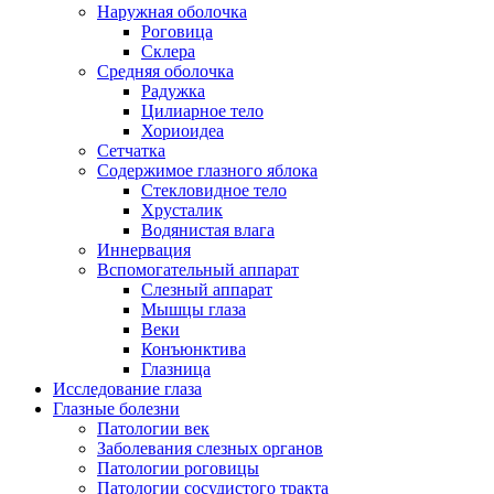
Наружная оболочка
Роговица
Склера
Средняя оболочка
Радужка
Цилиарное тело
Хориоидеа
Сетчатка
Содержимое глазного яблока
Стекловидное тело
Хрусталик
Водянистая влага
Иннервация
Вспомогательный аппарат
Слезный аппарат
Мышцы глаза
Веки
Конъюнктива
Глазница
Исследование глаза
Глазные болезни
Патологии век
Заболевания слезных органов
Патологии роговицы
Патологии сосудистого тракта