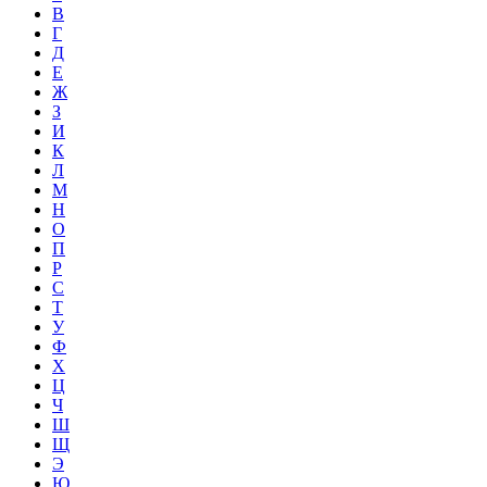
В
Г
Д
Е
Ж
З
И
К
Л
М
Н
О
П
Р
С
Т
У
Ф
Х
Ц
Ч
Ш
Щ
Э
Ю