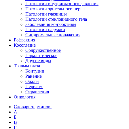
Патологии внутриглазного давления
Патологии зрительного нерва
Патологии глазницы
Патологии стекловидного тела
Заболевания конъюктивы
Патологии радужки
Синдромальные поражения
Рефракция
Косоглазие
Содружественное
Паралитическое
Другие виды
Травмы глаза
Контузии
Ранениe
Ожоги
Перелом
Отравления
Онкология
Словарь терминов:
А
Б
В
Г