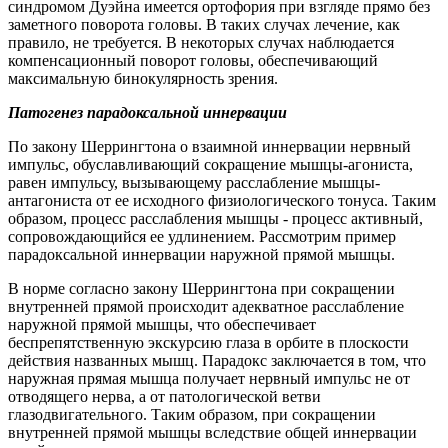
синдромом Дуэйна имеется ортофория при взгляде прямо без
заметного поворота головы. В таких случах лечение, как
правило, не требуется. В некоторых случах наблюдается
компенсационный поворот головы, обеспечивающий
максимальную бинокулярность зрения.
Патогенез парадоксальной иннервации
По закону Шеррингтона о взаимной иннервации нервный
импульс, обуславливающий сокращение мышцы-агониста,
равен импульсу, вызывающему расслабление мышцы-
антагониста от ее исходного физиологического тонуса. Таким
образом, процесс расслабления мышцы - процесс активный,
сопровождающийся ее удлинением. Рассмотрим пример
парадоксальной иннервации наружной прямой мышцы.
В норме согласно закону Шеррингтона при сокращении
внутренней прямой происходит адекватное расслабление
наружной прямой мышцы, что обеспечивает
беспрепятственную экскурсию глаза в орбите в плоскости
действия названных мышц. Парадокс заключается в том, что
наружная прямая мышца получает нервный импульс не от
отводящего нерва, а от патологической ветви
глазодвигательного. Таким образом, при сокращении
внутренней прямой мышцы вследствие общей иннервации