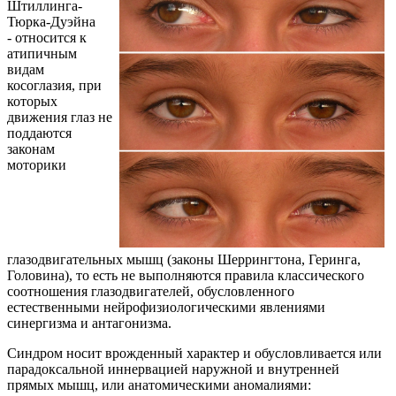
Штиллинга-
Тюрка-Дуэйна
- относится к
атипичным
видам
косоглазия, при
которых
движения глаз не
поддаются
законам
моторики
глазодвигательных мышц (законы Шеррингтона, Геринга,
Головина), то есть не выполняются правила классического
соотношения глазодвигателей, обусловленного
естественными нейрофизиологическими явлениями
синергизма и антагонизма.
Синдром носит врожденный характер и обусловливается или
парадоксальной иннервацией наружной и внутренней
прямых мышц, или анатомическими аномалиями: