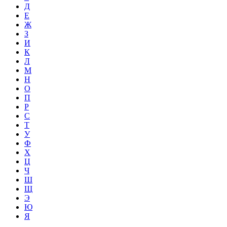
Д
Е
Ж
З
И
К
Л
М
Н
О
П
Р
С
Т
У
Ф
Х
Ц
Ч
Ш
Щ
Э
Ю
Я