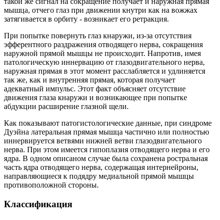
такой же сигнал на сокращение получает и наружная прямая
мышца, отчего глаз при движении кнутри как на вожжах
затягивается в орбиту - возникает его ретракция.
При попытке повернуть глаз кнаружи, из-за отсутствия
эфферентного раздражения отводящего нерва, сокращения
наружной прямой мышцы не происходит. Напротив, имея
патологическую иннервацию от глазодвигательного нерва,
наружная прямая в этот момент расслабляется и удлиняется
так же, как и внутренняя прямая, которая получает
адекватный импульс. Этот факт объясняет отсутствие
движения глаза кнаружи и возникающее при попытке
абдукции расширение глазной щели.
Как показывают патогистологические данные, при синдроме
Дуэйна латеральная прямая мышца частично или полностью
иннервируется ветвями нижней ветви глазодвигательного
нерва. При этом имеется гипоплазия отводящего нерва и его
ядра. В одном описаном случае была сохранена ростральная
часть ядра отводящего нерва, содержащая интернейроны,
направляющиеся к подядру медиальной прямой мышцы
противоположной стороны.
Классификация