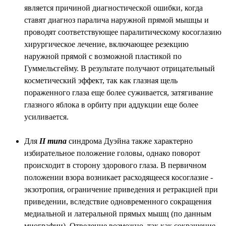
является причиной диагностической ошибки, когда
ставят диагноз паралича наружной прямой мышцы и
проводят соответствующее паралитическому косоглазию
хирургическое лечение, включающее резекцию
наружной прямой с возможной пластикой по
Гуммельсгейму. В результате получают отрицательный
косметический эффект, так как глазная щель
пораженного глаза еще более суживается, затягивание
глазного яблока в орбиту при аддукции еще более
усиливается.
Для
II типа
синдрома Дуэйна также характерно
избирательное положение головы, однако поворот
происходит в сторону здорового глаза. В первичном
положении взора возникает расходящееся косоглазие -
экзотропия, ограничение приведения и ретракцией при
приведении, вследствие одновременного сокращения
медиальной и латеральной прямых мышц (по данным
миографии). Отведение возможно, так как сокращение