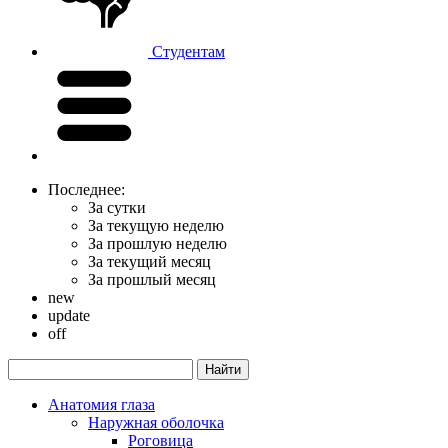
Студентам
Последнее:
За сутки
За текущую неделю
За прошлую неделю
За текущий месяц
За прошлый месяц
new
update
off
Анатомия глаза
Наружная оболочка
Роговица