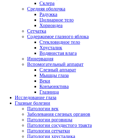
Склера
Средняя оболочка
Радужка
Цилиарное тело
Хориоидеа
Сетчатка
Содержимое глазного яблока
Стекловидное тело
Хрусталик
Водянистая влага
Иннервация
Вспомогательный аппарат
Слезный аппарат
Мышцы глаза
Веки
Конъюнктива
Глазница
Исследование глаза
Глазные болезни
Патологии век
Заболевания слезных органов
Патологии роговицы
Патологии сосудистого тракта
Патологии сетчатки
Патологии хрусталика