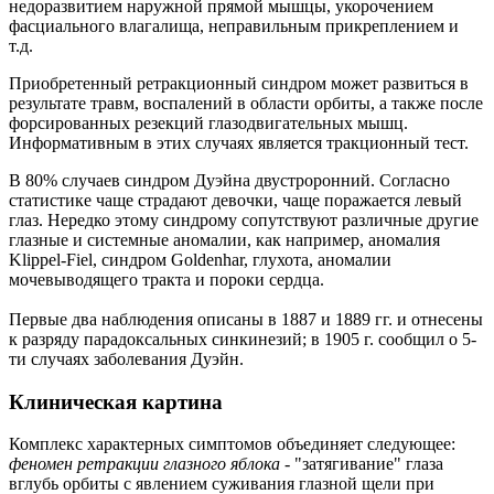
недоразвитием наружной прямой мышцы, укорочением
фасциального влагалища, неправильным прикреплением и
т.д.
Приобретенный ретракционный синдром может развиться в
результате травм, воспалений в области орбиты, а также после
форсированных резекций глазодвигательных мышц.
Информативным в этих случаях является тракционный тест.
В 80% случаев синдром Дуэйна двустроронний. Согласно
статистике чаще страдают девочки, чаще поражается левый
глаз. Нередко этому синдрому сопутствуют различные другие
глазные и системные аномалии, как например, аномалия
Klippel-Fiel, синдром Goldenhar, глухота, аномалии
мочевыводящего тракта и пороки сердца.
Первые два наблюдения описаны в 1887 и 1889 гг. и отнесены
к разряду парадоксальных синкинезий; в 1905 г. сообщил о 5-
ти случаях заболевания Дуэйн.
Клиническая картина
Комплекс характерных симптомов объединяет следующее:
феномен ретракции глазного яблока
- "затягивание" глаза
вглубь орбиты с явлением суживания глазной щели при