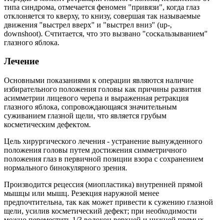
типа синдрома, отмечается феномен "привязи", когда глаз
отклоняется то кверху, то книзу, совершая так называемые
движения "выстрел вверх" и "выстрел вниз" (up-,
downshoot). Счтитается, что это вызвано "соскальзыванием"
глазного яблока.
Лечение
Основными показаниями к операции являются наличие
избирательного положения головы как причины развития
асимметрии лицевого черепа и выраженная ретракция
глазного яблока, сопровождающаяся значительным
суживанием глазной щели, что является грубым
косметическим дефектом.
Цель хирургического лечения - устранение вынужденного
положения головы путем достижения симметричного
положения глаз в первичной позиции взора с сохранением
нормального бинокулярного зрения.
Производится рецессия (миопластика) внутренней прямой
мышцы или мышц. Резекция наружной менее
предпочтительна, так как может привести к сужению глазной
щели, усилив косметический дефект; при необходимости
можно переместить 1/3 волокон верхней и нижней прямых