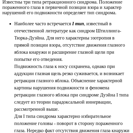
Известны три типа ретракционного синдрома. Положение
пораженного глаза в первичной позиции взора и характер
нарушений его подвижности определяет тип синдрома.
Наиболее часто встречается
I тип
, известный в
отечественной литературе как синдром Штиллинга-
Тюрка-
Дуэйна
. Для него характерны эзотропия в
прямой позиции взора, отсутствие движения глазного
яблока кнаружи и расширение глазной щели при
попытке его отведения.
Подвижность глаза к носу сохранена, однако при
аддукции глазная щель резко суживается, и возникает
ретракция глазного яблока. Объяснение характерной
картины нарушения подвижности и феномена
ретракции глазного яблока при синдроме Дуэйна I типа
следует из теории парадоксальной иннервации,
рассмотренной выше.
Для I типа синдрома характерно избирательное
положение головы - поворот в сторону пораженного
глаза. Нередко факт отсутствия движения глаза кнаружи