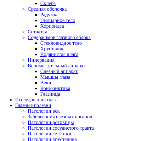
Склера
Средняя оболочка
Радужка
Цилиарное тело
Хориоидеа
Сетчатка
Содержимое глазного яблока
Стекловидное тело
Хрусталик
Водянистая влага
Иннервация
Вспомогательный аппарат
Слезный аппарат
Мышцы глаза
Веки
Конъюнктива
Глазница
Исследование глаза
Глазные болезни
Патологии век
Заболевания слезных органов
Патологии роговицы
Патологии сосудистого тракта
Патологии сетчатки
Патологии хрусталика