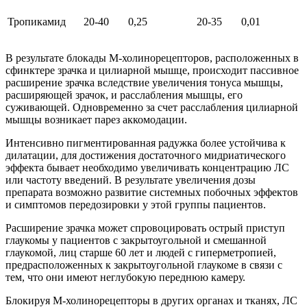
Тропикамид
20-40
0,25
20-35
0,01
В результате блокады М-холинорецепторов, расположенных в
сфинктере зрачка и цилиарной мышце, происходит пассивное
расширение зрачка вследствие увеличения тонуса мышцы,
расширяющей зрачок, и расслабления мышцы, его
суживающей. Одновременно за счет расслабления цилиарной
мышцы возникает парез аккомодации.
Интенсивно пигментированная радужка более устойчива к
дилатации, для достижения достаточного мидриатического
эффекта бывает необходимо увеличивать концентрацию ЛС
или частоту введений. В результате увеличения дозы
препарата возможно развитие системных побочных эффектов
и симптомов передозировки у этой группы пациентов.
Расширение зрачка может спровоцировать острый приступ
глаукомы у пациентов с закрытоугольной и смешанной
глаукомой, лиц старше 60 лет и людей с гиперметропией,
предрасположенных к закрытоугольной глаукоме в связи с
тем, что они имеют неглубокую переднюю камеру.
Блокируя М-холинорецепторы в других органах и тканях, ЛС