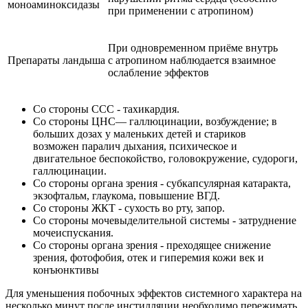
моноаминоксидазы
при применении с атропином)
При одновременном приёме внутрь
Препараты ландыша
с атропином наблюдается взаимное
ослабление эффектов
Со стороны ССС - тахикардия.
Со стороны ЦНС— галлюцинации, возбуждение; в
больших дозах у маленьких детей и стариков
возможен паралич дыхания, психическое и
двигательное беспокойство, головокружение, судороги,
галлюцинации.
Со стороны органа зрения - субкапсулярная катаракта,
экзофтальм, глаукома, повышение ВГД.
Со стороны ЖКТ - сухость во рту, запор.
Со стороны мочевыделительной системы - затруднение
мочеиспускания.
Со стороны органа зрения - преходящее снижение
зрения, фотофобия, отек и гиперемия кожи век и
конъюнктивы
Для уменьшения побочных эффектов системного характера на
несколько минут после инстилляции необходимо пережимать