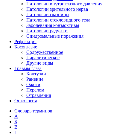
Патологии внутриглазного давления
Патологии зрительного нерва
Патологии глазницы
Патологии стекловидного тела
Заболевания конъюктивы
Патологии радужки
Синдромальные поражения
Рефракция
Косоглазие
Содружественное
Паралитическое
Другие виды
Травмы глаза
Контузии
Ранениe
Ожоги
Перелом
Отравления
Онкология
Словарь терминов:
А
Б
В
Г