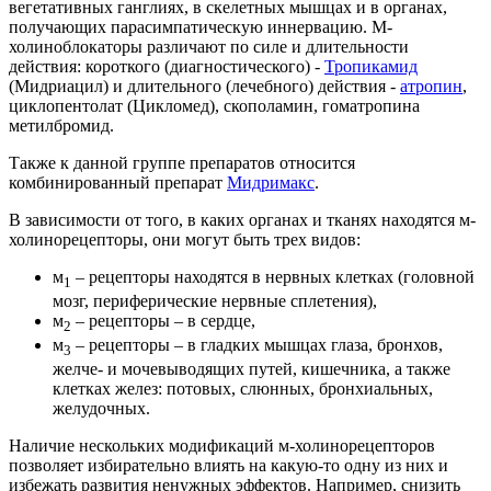
вегетативных ганглиях, в скелетных мышцах и в органах,
получающих парасимпатическую иннервацию. М-
холиноблокаторы различают по силе и длительности
действия: короткого (диагностического) -
Тропикамид
(Мидриацил) и длительного (лечебного) действия -
атропин
,
циклопентолат (Цикломед), скополамин, гоматропина
метилбромид.
Также к данной группе препаратов относится
комбинированный препарат
Мидримакс
.
В зависимости от того, в каких органах и тканях находятся м-
холинорецепторы, они могут быть трех видов:
м
– рецепторы находятся в нервных клетках (головной
1
мозг, периферические нервные сплетения),
м
– рецепторы – в сердце,
2
м
– рецепторы – в гладких мышцах глаза, бронхов,
3
желче- и мочевыводящих путей, кишечника, а также
клетках желез: потовых, слюнных, бронхиальных,
желудочных.
Наличие нескольких модификаций м-холинорецепторов
позволяет избирательно влиять на какую-то одну из них и
избежать развития ненужных эффектов. Например, снизить