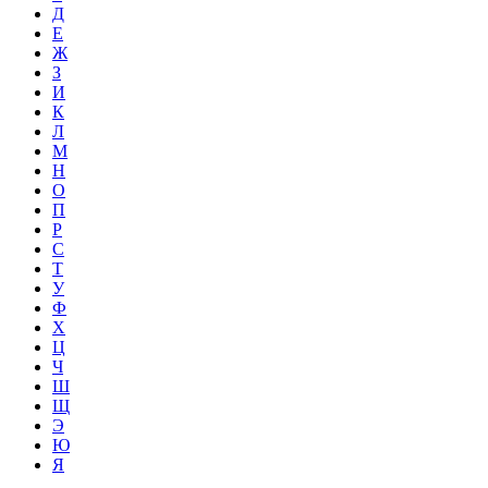
Д
Е
Ж
З
И
К
Л
М
Н
О
П
Р
С
Т
У
Ф
Х
Ц
Ч
Ш
Щ
Э
Ю
Я