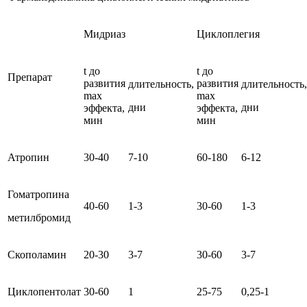
Мидриаз
Циклоплегия
t до
t до
Препарат
развития
развития
длительность,
длительность,
max
max
дни
дни
эффекта,
эффекта,
мин
мин
Атропин
30-40
7-10
60-180
6-12
Гоматропина
40-60
1-3
30-60
1-3
метилбромид
Скополамин
20-30
3-7
30-60
3-7
Циклопентолат
30-60
1
25-75
0,25-1