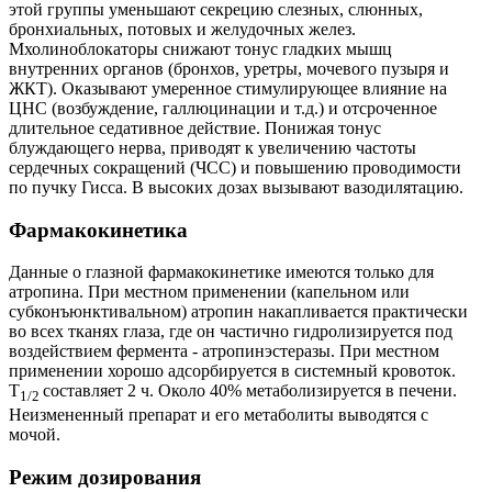
этой группы уменьшают секрецию слезных, слюнных,
бронхиальных, потовых и желудочных желез.
Мхолиноблокаторы снижают тонус гладких мышц
внутренних органов (бронхов, уретры, мочевого пузыря и
ЖКТ). Оказывают умеренное стимулирующее влияние на
ЦНС (возбуждение, галлюцинации и т.д.) и отсроченное
длительное седативное действие. Понижая тонус
блуждающего нерва, приводят к увеличению частоты
сердечных сокращений (ЧСС) и повышению проводимости
по пучку Гисса. В высоких дозах вызывают вазодилятацию.
Фармакокинетика
Данные о глазной фармакокинетике имеются только для
атропина. При местном применении (капельном или
субконъюнктивальном) атропин накапливается практически
во всех тканях глаза, где он частично гидролизируется под
воздействием фермента - атропинэстеразы. При местном
применении хорошо адсорбируется в системный кровоток.
T
составляет 2 ч. Около 40% метаболизируется в печени.
1/2
Неизмененный препарат и его метаболиты выводятся с
мочой.
Режим дозирования