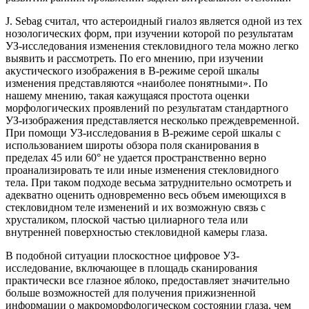
J. Sebag считал, что астероидный гиалоз является одной из тех
нозологических форм, при изучении которой по результатам
УЗ-исследования изменения стекловидного тела можно легко
выявить и рассмотреть. По его мнению, при изучении
акустического изображения в В-режиме серой шкалы
изменения представляются «наиболее понятными». По
нашему мнению, такая кажущаяся простота оценки
морфологических проявлений по результатам стандартного
УЗ-изображения представляется несколько преждевременной.
При помощи УЗ-исследования в В-режиме серой шкалы с
использованием широты обзора поля сканирования в
пределах 45 или 60° не удается пространственно верно
проанализировать те или иные изменения стекловидного
тела. При таком подходе весьма затруднительно осмотреть и
адекватно оценить одновременно весь объем имеющихся в
стекловидном теле изменений и их возможную связь с
хрусталиком, плоской частью цилиарного тела или
внутренней поверхностью стекловидной камеры глаза.
В подобной ситуации плоскостное цифровое УЗ-
исследование, включающее в площадь сканирования
практически все глазное яблоко, предоставляет значительно
больше возможностей для получения прижизненной
информации о макроморфологическом состоянии глаза, чем