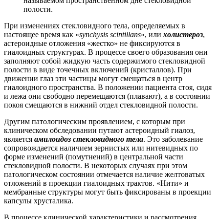
называемом пространственном дне стекловидной
полости.
При изменениях стекловидного тела, определяемых в
настоящее время как «
synchysis scintillans
», или
холистероз
,
астероидные отложения «жестко» не фиксируются в
гиалоидных структурах. В процессе своего образования они
заполняют собой жидкую часть содержимого стекловидной
полости в виде точечных включений (кристаллов). При
движении глаз эти частицы могут смещаться в центр
гиалоидного пространства. В положении пациента стоя, сидя
и лежа они свободно перемещаются (плавают), а в состоянии
покоя смещаются в нижний отдел стекловидной полости.
Другим патологическим проявлением, с которым при
клиническом обследовании путают астероидный гиалоз,
является
амилоидоз стекловидного тела
. Это заболевание
сопровождается наличием зернистых или нитевидных по
форме изменений (помутнений) в центральной части
стекловидной полости. В некоторых случаях при этом
патологическом состоянии отмечается наличие желтоватых
отложений в проекции гиалоидных трактов. «Нити» и
мембранные структуры могут быть фиксированы в проекции
капсулы хрусталика.
В процессе клинической характеристики и рассмотрения