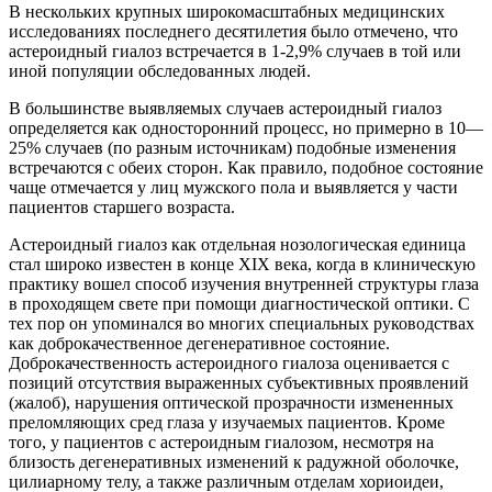
В нескольких крупных широкомасштабных медицинских
исследованиях последнего десятилетия было отмечено, что
астероидный гиалоз встречается в 1-2,9% случаев в той или
иной популяции обследованных людей.
В большинстве выявляемых случаев астероидный гиалоз
определяется как односторонний процесс, но примерно в 10—
25% случаев (по разным источникам) подобные изменения
встречаются с обеих сторон. Как правило, подобное состояние
чаще отмечается у лиц мужского пола и выявляется у части
пациентов старшего возраста.
Астероидный гиалоз как отдельная нозологическая единица
стал широко известен в конце XIX века, когда в клиническую
практику вошел способ изучения внутренней структуры глаза
в проходящем свете при помощи диагностической оптики. С
тех пор он упоминался во многих специальных руководствах
как доброкачественное дегенеративное состояние.
Доброкачественность астероидного гиалоза оценивается с
позиций отсутствия выраженных субъективных проявлений
(жалоб), нарушения оптической прозрачности измененных
преломляющих сред глаза у изучаемых пациентов. Кроме
того, у пациентов с астероидным гиалозом, несмотря на
близость дегенеративных изменений к радужной оболочке,
цилиарному телу, а также различным отделам хориоидеи,