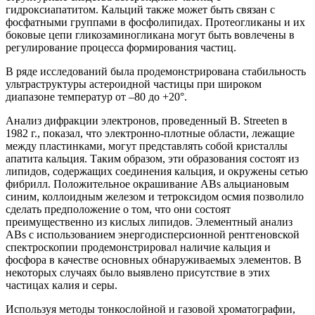
гидроксиапатитом. Кальций также может быть связан с
фосфатными группами в фосфолипидах. Протеогликаны и их
боковые цепи гликозаминогликана могут быть вовлечены в
регулирование процесса формирования частиц.
В ряде исследований была продемонстрирована стабильность
ультраструктуры астероидной частицы при широком
диапазоне температур от –80 до +20°.
Анализ дифракции электронов, проведенный B. Streeten в
1982 г., показал, что электронно-плотные области, лежащие
между пластинками, могут представлять собой кристаллы
апатита кальция. Таким образом, эти образования состоят из
липидов, содержащих соединения кальция, и окружены сетью
фибрилл. Положительное окрашивание АВs альциановым
синим, коллоидным железом и тетроксидом осмия позволило
сделать предположение о том, что они состоят
преимущественно из кислых липидов. Элементный анализ
АВs с использованием энергодисперсионной рентгеновской
спектроскопии продемонстрировал наличие кальция и
фосфора в качестве основных обнаруживаемых элементов. В
некоторых случаях было выявлено присутствие в этих
частицах калия и серы.
Используя методы тонкослойной и газовой хроматографии,