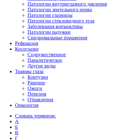
Патологии внутриглазного давления
Патологии зрительного нерва
Патологии глазницы
Патологии стекловидного тела
Заболевания конъюктивы
Патологии радужки
Синдромальные поражения
Рефракция
Косоглазие
Содружественное
Паралитическое
Другие виды
Травмы глаза
Контузии
Ранениe
Ожоги
Перелом
Отравления
Онкология
Словарь терминов:
А
Б
В
Г