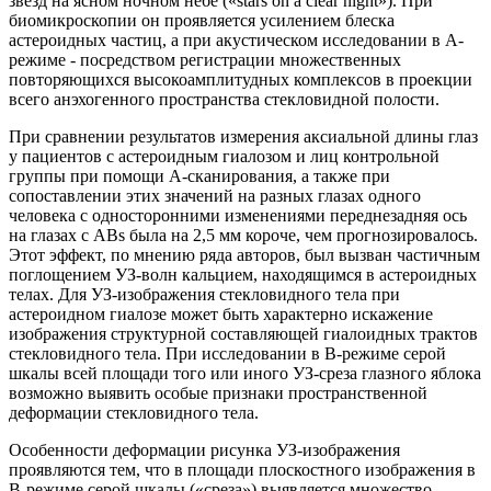
звезд на ясном ночном небе («stars on a clear night»). При
биомикроскопии он проявляется усилением блеска
астероидных частиц, а при акустическом исследовании в А-
режиме - посредством регистрации множественных
повторяющихся высокоамплитудных комплексов в проекции
всего анэхогенного пространства стекловидной полости.
При сравнении результатов измерения аксиальной длины глаз
у пациентов с астероидным гиалозом и лиц контрольной
группы при помощи А-сканирования, а также при
сопоставлении этих значений на разных глазах одного
человека с односторонними изменениями переднезадняя ось
на глазах с ABs была на 2,5 мм короче, чем прогнозировалось.
Этот эффект, по мнению ряда авторов, был вызван частичным
поглощением УЗ-волн кальцием, находящимся в астероидных
телах. Для УЗ-изображения стекловидного тела при
астероидном гиалозе может быть характерно искажение
изображения структурной составляющей гиалоидных трактов
стекловидного тела. При исследовании в В-режиме серой
шкалы всей площади того или иного УЗ-среза глазного яблока
возможно выявить особые признаки пространственной
деформации стекловидного тела.
Особенности деформации рисунка УЗ-изображения
проявляются тем, что в площади плоскостного изображения в
В-режиме серой шкалы («среза») выявляется множество