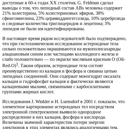
доступные в 60-х годах ХХ столетия, G. Feldman сделал
выводы о том, что липидный состав ABs человека содержит
21% холестерина, 5% холестериновых эфиров, 38%
сфингомиелина, 23% церамиддингегсозида, 10% цереброзида
и следовые количества триглицеридов и лецитина; 3%
липидов не были им идентифицированы.
В настоящее время рядом исследователей было подтверждено,
что при гистохимическом исследовании астероидные тела
сильно положительно окрашиваются на мукополисахариды
альциановым синим или частицами коллоидного железа и
слабо положительно — по окраске масляным красным О (Oil-
3
Red-О)
. Таким образом, астероидные тела состоят
преимущественно из кальция и фосфора и связаны цепью
липидных соединений. Они содержат моногидрат оксалата
кальция и гидрофосфат кальция и фактически являются
кальциевыми мылами, связанными с карбосилатными
группами жирных кислот.
Исследования J. Winkler и H. Luensdorf в 2001 г. показали, что
элементное картирование астероидных тел посредством
электронной спектроскопии выявило однородное
распределение в них кальция, фосфора и кислорода.
Величины значений характеристик потери энергии
электронов в этих элементах являлись аналогичными тем,