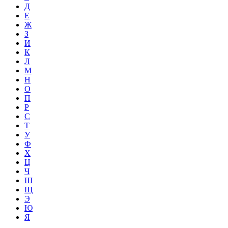
Д
Е
Ж
З
И
К
Л
М
Н
О
П
Р
С
Т
У
Ф
Х
Ц
Ч
Ш
Щ
Э
Ю
Я