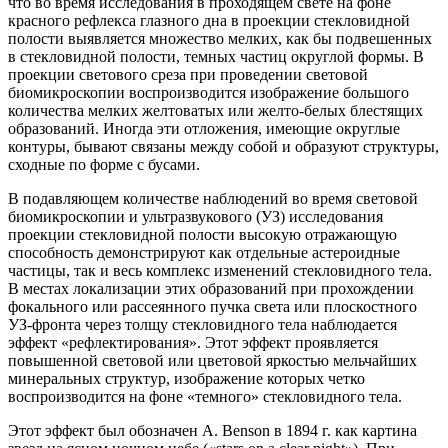
что во время исследования в проходящем свете на фоне
красного рефлекса глазного дна в проекции стекловидной
полости выявляется множество мелких, как бы подвешенных
в стекловидной полости, темных частиц округлой формы. В
проекции светового среза при проведении световой
биомикроскопии воспроизводится изображение большого
количества мелких желтоватых или желто-белых блестящих
образований. Иногда эти отложения, имеющие округлые
контуры, бывают связаны между собой и образуют структуры,
сходные по форме с бусами.
В подавляющем количестве наблюдений во время световой
биомикроскопии и ультразвукового (УЗ) исследования
проекции стекловидной полости высокую отражающую
способность демонстрируют как отдельные астероидные
частицы, так и весь комплекс изменений стекловидного тела.
В местах локализации этих образований при прохождении
фокального или рассеянного пучка света или плоскостного
УЗ-фронта через толщу стекловидного тела наблюдается
эффект «рефлектирования». Этот эффект проявляется
повышенной световой или цветовой яркостью мельчайших
минеральных структур, изображение которых четко
воспроизводится на фоне «темного» стекловидного тела.
Этот эффект был обозначен A. Веnson в 1894 г. как картина