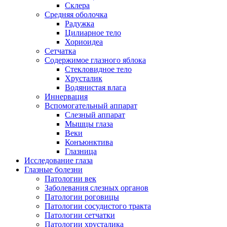
Склера
Средняя оболочка
Радужка
Цилиарное тело
Хориоидеа
Сетчатка
Содержимое глазного яблока
Стекловидное тело
Хрусталик
Водянистая влага
Иннервация
Вспомогательный аппарат
Слезный аппарат
Мышцы глаза
Веки
Конъюнктива
Глазница
Исследование глаза
Глазные болезни
Патологии век
Заболевания слезных органов
Патологии роговицы
Патологии сосудистого тракта
Патологии сетчатки
Патологии хрусталика