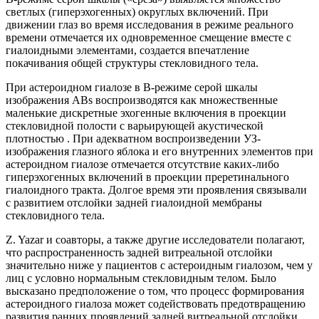
светлых (гиперэхогенных) округлых включений. При
движении глаз во время исследования в режиме реального
времени отмечается их одновременное смещение вместе с
гиалоидными элементами, создается впечатление
покачивания общей структуры стекловидного тела.
При астероидном гиалозе в В-режиме серой шкалы
изображения ABs воспроизводятся как множественные
маленькие дискретные эхогенные включения в проекции
стекловидной полости с варьирующей акустической
плотностью . При адекватном воспроизведении УЗ-
изображения глазного яблока и его внутренних элементов при
астероидном гиалозе отмечается отсутствие каких-либо
гиперэхогенных включений в проекции преретинального
гиалоидного тракта. Долгое время эти проявления связывали
с развитием отслойки задней гиалоидной мембраны
стекловидного тела.
Z. Yazar и соавторы, а также другие исследователи полагают,
что распространенность задней витреальной отслойки
значительно ниже у пациентов с астероидным гиалозом, чем у
лиц с условно нормальным стекловидным телом. Было
высказано предположение о том, что процесс формирования
астероидного гиалоза может содействовать предотвращению
развития ранних проявлений задней витреальной отслойки.