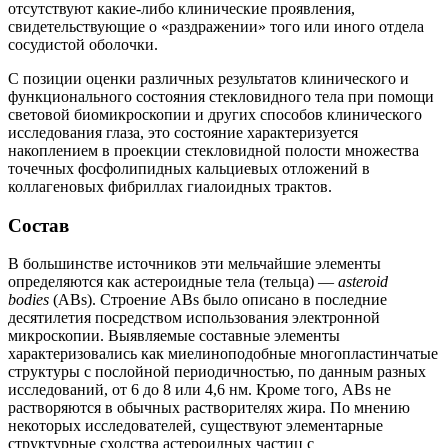
отсутствуют какие-либо клинические проявления,
свидетельствующие о «раздражении» того или иного отдела
сосудистой оболочки.
С позиции оценки различных результатов клинического и
функционального состояния стекловидного тела при помощи
световой биомикроскопии и других способов клинического
исследования глаза, это состояние характеризуется
накоплением в проекции стекловидной полости множества
точечных фосфолипидных кальциевых отложений в
коллагеновых фибриллах гиалоидных трактов.
Состав
В большинстве источников эти мельчайшие элементы
определяются как астероидные тела (тельца) —
asteroid
bodies
(ABs). Строение АВs было описано в последние
десятилетия посредством использования электронной
микроскопии. Выявляемые составные элементы
характеризовались как миелиноподобные многопластинчатые
структуры с послойной периодичностью, по данным разных
исследований, от 6 до 8 или 4,6 нм. Кроме того, ABs не
растворяются в обычных растворителях жира. По мнению
некоторых исследователей, существуют элементарные
структурные сходства астероидных частиц с