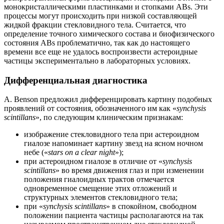
монокристаллическими пластинками и стопками АВs. Эти
процессы могут происходить при низкой составляющей
жидкой фракции стекловидного тела. Считается, что
определение точного химического состава и биофизического
состояния ABs проблематично, так как до настоящего
времени все еще не удалось воспроизвести астероидные
частицы экспериментально в лабораторных условиях.
Дифференциальная диагностика
A. Веnson предложил дифференцировать картину подобных
проявлений от состояния, обозначенного им как «
synchysis
scintillans
», по следующим клиническим признакам:
изображение стекловидного тела при астероидном
гиалозе напоминает картину звезд на ясном ночном
небе («
stars on a clear night
»);
при астероидном гиалозе в отличие от «
synchysis
scintillans
» во время движения глаз и при изменении
положения гиалоидных трактов отмечается
одновременное смещение этих отложений и
структурных элементов стекловидного тела;
при «
synchysis scintillans
» в спокойном, свободном
положении пациента частицы располагаются на так