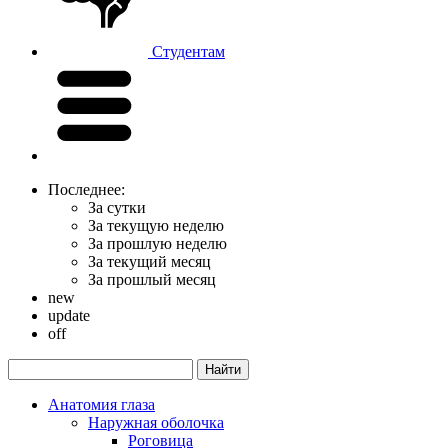
Студентам
Последнее:
За сутки
За текущую неделю
За прошлую неделю
За текущий месяц
За прошлый месяц
new
update
off
Анатомия глаза
Наружная оболочка
Роговица