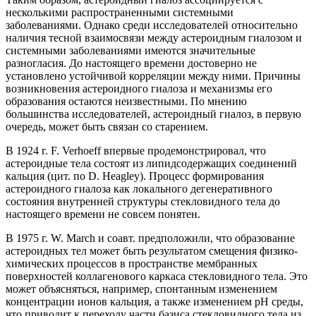
несколькими распространенными системными
заболеваниями. Однако среди исследователей относительно
наличия тесной взаимосвязи между астероидным гиалозом и
системными заболеваниями имеются значительные
разногласия. До настоящего времени достоверно не
установлено устойчивой корреляции между ними. Причины
возникновения астероидного гиалоза и механизмы его
образования остаются неизвестными. По мнению
большинства исследователей, астероидный гиалоз, в первую
очередь, может быть связан со старением.
В 1924 г. F. Verhoeff впервые продемонстрировал, что
астероидные тела состоят из липидсодержащих соединений
кальция (цит. по D. Heagley). Процесс формирования
астероидного гиалоза как локального дегенеративного
состояния внутренней структуры стекловидного тела до
настоящего времени не совсем понятен.
В 1975 г. W. March и соавт. предположили, что образование
астероидных тел может быть результатом смещения физико-
химических процессов в пространстве мембранных
поверхностей коллагенового каркаса стекловидного тела. Это
может объясняться, например, спонтанным изменением
концентрации ионов кальция, а также изменением рН среды,
что приводит к переходу части базиса стекловидного тела из