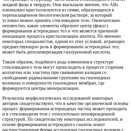
жидкой фазы в твердую. Они высказали мнение, что ABs
изначально кристаллизуются из семян, образующихся в
перенасыщенном биологическом растворе, за который
условно можно принять стекловидное тело. Окончательно
неизвестно, какие элементы образуют центр (фокус)
формирования астероидных тел и что является причиной
инициации процесса кристаллизации апатита. По мнению
некоторых специалистов, одним из этих условий, играющих
предшествующую роль в формировании астероидных тел,
может быть деполимеризация гиалуроновой кислоты.
Таким образом, подобного рода изменения в структуре
стекловидного тела могут происходить в процессе старения
коллагена или эластина при связывании кальция со
свободными радикальными группами на гиалоидных
волокнах и поверхности гиалоидных мембран, где
формируются центры минерализации.
Результаты морфологических исследований некоторых
авторов свидетельствуют, что в качестве органической основы
процесс формирования астероидных частиц может проходить
и в стекловидном теле с относительно неповрежденной
структурой. По свидетельству некоторых исследователей, в
основе формирования астероидного гиалоза лежит
распространенная форма ассоциации гиалоидных волокон с