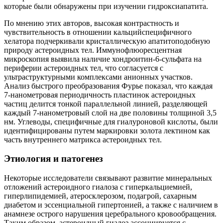
которые были обнаружены при изучении гидроксиапатита.
По мнению этих авторов, высокая контрастность и
чувствительность в отношении кальцийспецифичного
хелатора подчеркивали кристаллическую апатитоподобную
природу астероидных тел. Иммунофлюоресцентная
микроскопия выявила наличие хондроитин-6-сульфата на
периферии астероидных тел, что согласуется с
ультраструктурными комплексами анионных участков.
Анализ быстрого преобразования Фурье показал, что каждая
7-нанометровая периодичность пластинок астероидных
частиц делится тонкой параллельной линией, разделяющей
каждый 7-нанометровый слой на две половины толщиной 3,5
нм. Углеводы, специфичные для гиалуроновой кислоты, были
идентифицированы путем маркировки золота лектином как
часть внутреннего матрикса астероидных тел.
Этиология и патогенез
Некоторые исследователи связывают развитие минеральных
отложений астероидного гиалоза с гиперкальциемией,
гиперлипидемией, атеросклерозом, подагрой, сахарным
диабетом и эссенциальной гипертонией, а также с наличием в
анамнезе острого нарушения церебрального кровообращения.
Таким образом, астероидный гиалоз ассоциируется с