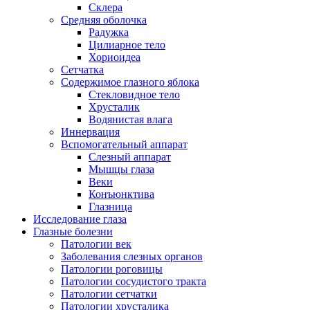
Склера
Средняя оболочка
Радужка
Цилиарное тело
Хориоидеа
Сетчатка
Содержимое глазного яблока
Стекловидное тело
Хрусталик
Водянистая влага
Иннервация
Вспомогательный аппарат
Слезный аппарат
Мышцы глаза
Веки
Конъюнктива
Глазница
Исследование глаза
Глазные болезни
Патологии век
Заболевания слезных органов
Патологии роговицы
Патологии сосудистого тракта
Патологии сетчатки
Патологии хрусталика