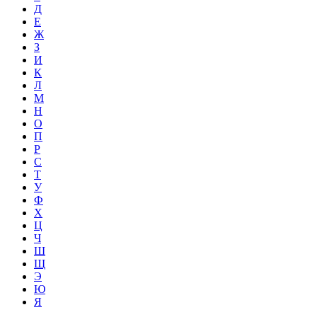
Д
Е
Ж
З
И
К
Л
М
Н
О
П
Р
С
Т
У
Ф
Х
Ц
Ч
Ш
Щ
Э
Ю
Я