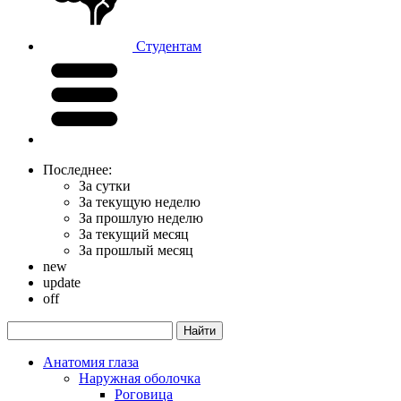
Студентам
Последнее:
За сутки
За текущую неделю
За прошлую неделю
За текущий месяц
За прошлый месяц
new
update
off
Анатомия глаза
Наружная оболочка
Роговица