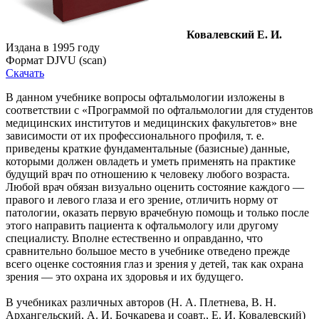
Ковалевский Е. И.
Издана в 1995 году
Формат DJVU (scan)
Скачать
В данном учебнике вопросы офтальмологии изложены в
соответствии с «Программой по офтальмологии для студентов
медицинских институтов и медицинских факультетов» вне
зависимости от их профессионального профиля, т. е.
приведены краткие фундаментальные (базисные) данные,
которыми должен овладеть и уметь применять на практике
будущий врач по отношению к человеку любого возраста.
Любой врач обязан визуально оценить состояние каждого —
правого и левого глаза и его зрение, отличить норму от
патологии, оказать первую врачебную помощь и только после
этого направить пациента к офтальмологу или другому
специалисту. Вполне естественно и оправданно, что
сравнительно большое место в учебнике отведено прежде
всего оценке состояния глаз и зрения у детей, так как охрана
зрения — это охрана их здоровья и их будущего.
В учебниках различных авторов (Н. А. Плетнева, В. Н.
Архангельский, А. И. Бочкарева и соавт., Е. И. Ковалевский)