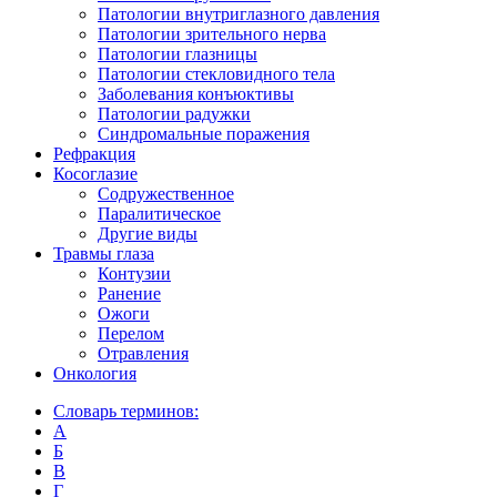
Патологии внутриглазного давления
Патологии зрительного нерва
Патологии глазницы
Патологии стекловидного тела
Заболевания конъюктивы
Патологии радужки
Синдромальные поражения
Рефракция
Косоглазие
Содружественное
Паралитическое
Другие виды
Травмы глаза
Контузии
Ранениe
Ожоги
Перелом
Отравления
Онкология
Словарь терминов:
А
Б
В
Г