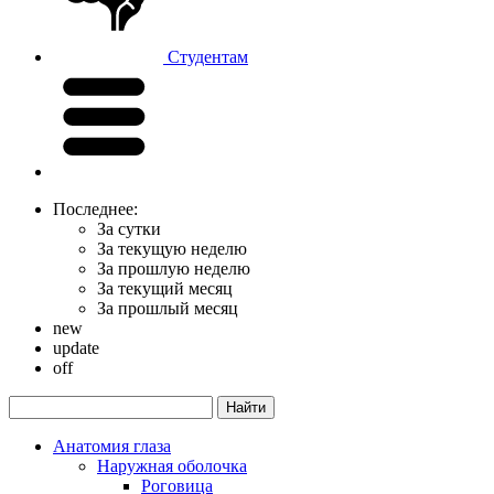
Студентам
Последнее:
За сутки
За текущую неделю
За прошлую неделю
За текущий месяц
За прошлый месяц
new
update
off
Анатомия глаза
Наружная оболочка
Роговица