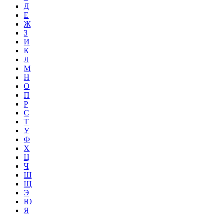
Д
Е
Ж
З
И
К
Л
М
Н
О
П
Р
С
Т
У
Ф
Х
Ц
Ч
Ш
Щ
Э
Ю
Я