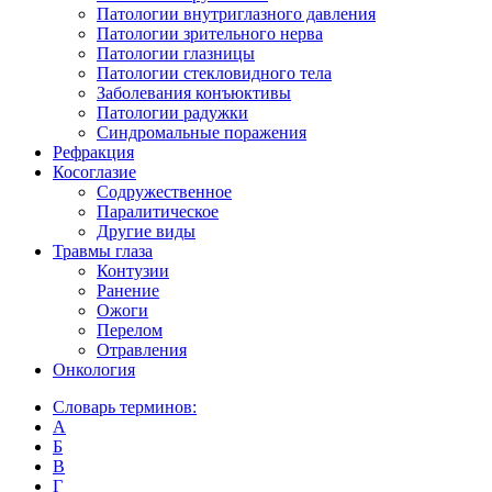
Патологии внутриглазного давления
Патологии зрительного нерва
Патологии глазницы
Патологии стекловидного тела
Заболевания конъюктивы
Патологии радужки
Синдромальные поражения
Рефракция
Косоглазие
Содружественное
Паралитическое
Другие виды
Травмы глаза
Контузии
Ранениe
Ожоги
Перелом
Отравления
Онкология
Словарь терминов:
А
Б
В
Г