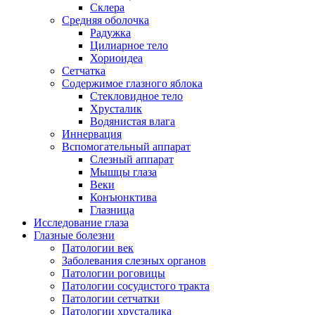
Склера
Средняя оболочка
Радужка
Цилиарное тело
Хориоидеа
Сетчатка
Содержимое глазного яблока
Стекловидное тело
Хрусталик
Водянистая влага
Иннервация
Вспомогательный аппарат
Слезный аппарат
Мышцы глаза
Веки
Конъюнктива
Глазница
Исследование глаза
Глазные болезни
Патологии век
Заболевания слезных органов
Патологии роговицы
Патологии сосудистого тракта
Патологии сетчатки
Патологии хрусталика