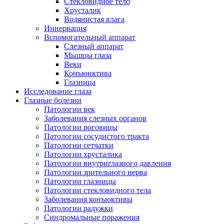
Стекловидное тело
Хрусталик
Водянистая влага
Иннервация
Вспомогательный аппарат
Слезный аппарат
Мышцы глаза
Веки
Конъюнктива
Глазница
Исследование глаза
Глазные болезни
Патологии век
Заболевания слезных органов
Патологии роговицы
Патологии сосудистого тракта
Патологии сетчатки
Патологии хрусталика
Патологии внутриглазного давления
Патологии зрительного нерва
Патологии глазницы
Патологии стекловидного тела
Заболевания конъюктивы
Патологии радужки
Синдромальные поражения