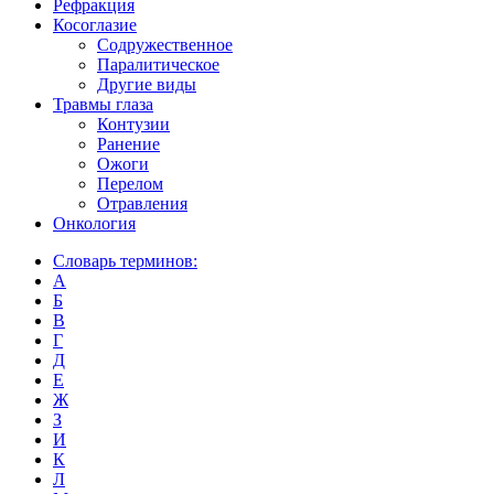
Рефракция
Косоглазие
Содружественное
Паралитическое
Другие виды
Травмы глаза
Контузии
Ранениe
Ожоги
Перелом
Отравления
Онкология
Словарь терминов:
А
Б
В
Г
Д
Е
Ж
З
И
К
Л