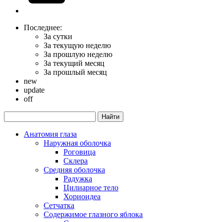
Последнее:
За сутки
За текущую неделю
За прошлую неделю
За текущий месяц
За прошлый месяц
new
update
off
Анатомия глаза
Наружная оболочка
Роговица
Склера
Средняя оболочка
Радужка
Цилиарное тело
Хориоидеа
Сетчатка
Содержимое глазного яблока