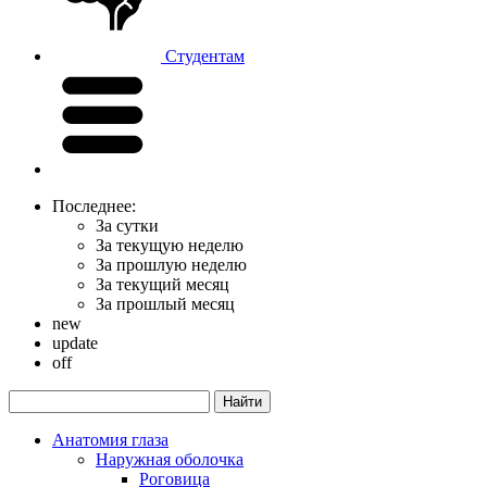
Студентам
Последнее:
За сутки
За текущую неделю
За прошлую неделю
За текущий месяц
За прошлый месяц
new
update
off
Анатомия глаза
Наружная оболочка
Роговица