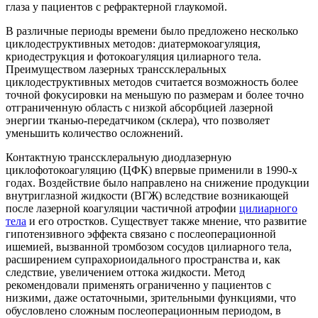
глаза у пациентов с рефрактерной глаукомой.
В различные периоды времени было предложено несколько
циклодеструктивных методов: диатермокоагуляция,
криодеструкция и фотокоагуляция цилиарного тела.
Преимуществом лазерных транссклеральных
циклодеструктивных методов считается возможность более
точной фокусировки на меньшую по размерам и более точно
отграниченную область с низкой абсорбцией лазерной
энергии тканью-передатчиком (склера), что позволяет
уменьшить количество осложнений.
Контактную транссклеральную диодлазерную
циклофотокоагуляцию (ЦФК) впервые применили в 1990-х
годах. Воздействие было направлено на снижение продукции
внутриглазной жидкости (ВГЖ) вследствие возникающей
после лазерной коагуляции частичной атрофии
цилиарного
тела
и его отростков. Существует также мнение, что развитие
гипотензивного эффекта связано с послеоперационной
ишемией, вызванной тромбозом сосудов цилиарного тела,
расширением супрахориоидального пространства и, как
следствие, увеличением оттока жидкости. Метод
рекомендовали применять ограниченно у пациентов с
низкими, даже остаточными, зрительными функциями, что
обусловлено сложным послеоперационным периодом, в