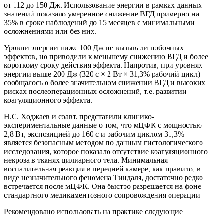
от 112 до 150 Дж. Использование энергии в рамках данных
значений показало умеренное снижение ВГД примерно на
35% в сроке наблюдений до 15 месяцев с минимальными
осложнениями или без них.
Уровни энергии ниже 100 Дж не вызывали побочных
эффектов, но приводили к меньшему снижению ВГД и более
короткому сроку действия эффекта. Напротив, при уровнях
энергии выше 200 Дж (320 с × 2 Вт × 31,3% рабочий цикл)
сообщалось о более значительном снижении ВГД и высоких
рисках послеоперационных осложнений, т.е. развитии
коагуляционного эффекта.
Н.С. Ходжаев и соавт. представили клинико-
экспериментальные данные о том, что мЦФК с мощностью
2,8 Вт, экспозицией до 160 с и рабочим циклом 31,3%
является безопасным методом по данным гистологического
исследования, которое показало отсутствие коагуляционного
некроза в тканях цилиарного тела. Минимальная
воспалительная реакция в передней камере, как правило, в
виде незначительного феномена Тиндаля, достаточно редко
встречается после мЦФК. Она быстро разрешается на фоне
стандартного медикаментозного сопровождения операции.
Рекомендовано использовать на практике следующие