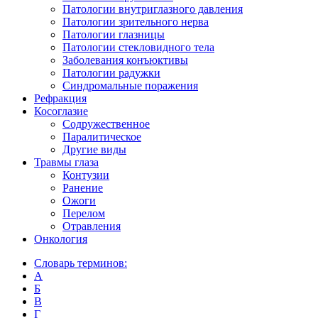
Патологии внутриглазного давления
Патологии зрительного нерва
Патологии глазницы
Патологии стекловидного тела
Заболевания конъюктивы
Патологии радужки
Синдромальные поражения
Рефракция
Косоглазие
Содружественное
Паралитическое
Другие виды
Травмы глаза
Контузии
Ранениe
Ожоги
Перелом
Отравления
Онкология
Словарь терминов:
А
Б
В
Г