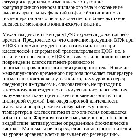
ситуация кардинально изменилась. Отсутствие
коагуляционного некроза цилиарного тела и сохранение
высоких зрительных функций на фоне благоприятного
послеоперационного периода обеспечили более активное
внедрение методики в клиническую практику.
Механизм действия метода мЦФК изучается до настоящего
времени. Предполагается, что снижение продукции ВГЖ при
мЦФК по механизму действия похож на таковой при
классической непрерывной транссклеральной ЦФК, но, в
отличие от последней, мЦФК вызывает лишь подпороговое
повреждение клеток пигментированного и
непигментированного эпителия цилиарного тела. Наличие
межимпульсного временно́го периода позволяет температуре
пигментных клеток вернуться к исходному уровню перед
следующим импульсом и, следовательно, не приводит к
клеточному повреждению от кумулятивного перегревания
окружающих тканей (непигментированного эпителия и
цилиарной стромы). Благодаря короткой длительности
импульса и непродолжительному рабочему циклу,
температура в клетках пигментного эпителия повышается
избирательно. Формируется не коагуляционное, а тепловое
воздействие, активирующее определенные биохимические
каскады. Минимальное повреждение пигментного эпителия
на уровне органелл клетки вызывает его регенерацию,