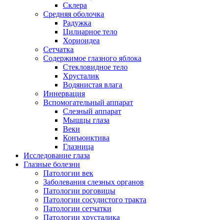
Склера
Средняя оболочка
Радужка
Цилиарное тело
Хориоидеа
Сетчатка
Содержимое глазного яблока
Стекловидное тело
Хрусталик
Водянистая влага
Иннервация
Вспомогательный аппарат
Слезный аппарат
Мышцы глаза
Веки
Конъюнктива
Глазница
Исследование глаза
Глазные болезни
Патологии век
Заболевания слезных органов
Патологии роговицы
Патологии сосудистого тракта
Патологии сетчатки
Патологии хрусталика