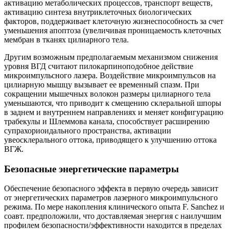
активацию метаболических процессов, транспорт веществ,
активацию синтеза внутриклеточных биологических
факторов, поддерживает клеточную жизнеспособность за счет
уменьшения апоптоза (увеличивая проницаемость клеточных
мембран в тканях цилиарного тела.
Другим возможным предполагаемым механизмом снижения
уровня ВГД считают пилокарпиноподобное действие
микроимпульсного лазера. Воздействие микроимпульсов на
цилиарную мышцу вызывает ее временный спазм. При
сокращении мышечных волокон размеры цилиарного тела
уменьшаются, что приводит к смещению склеральной шпоры
в заднем и внутреннем направлениях и меняет конфигурацию
трабекулы и Шлеммова канала, способствует расширению
супрахориоидального пространства, активации
увеосклерального оттока, приводящего к улучшению оттока
ВГЖ.
Безопасные энергетические параметры
Обеспечение безопасного эффекта в первую очередь зависит
от энергетических параметров лазерного микроимпульсного
режима. По мере накопления клинического опыта F. Sanchez и
соавт. предположили, что доставляемая энергия с наилучшим
профилем безопасности/эффективности находится в пределах