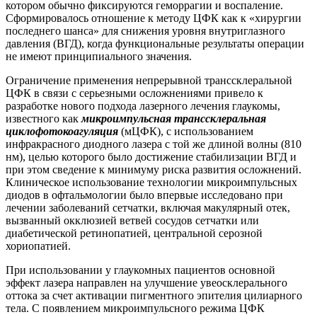
котором обычно фиксируются геморрагии и воспаление.
Сформировалось отношение к методу ЦФК как к «хирургии
последнего шанса» для снижения уровня внутриглазного
давления (ВГД), когда функциональные результаты операции
не имеют принципиального значения.
Ограничение применения непрерывной транссклеральной
ЦФК в связи с серьезными осложнениями привело к
разработке нового подхода лазерного лечения глаукомы,
известного как
микроимпульсная транссклеральная
циклофотокоагуляция
(мЦФК), с использованием
инфракрасного диодного лазера с той же длиной волны (810
нм), целью которого было достижение стабилизации ВГД и
при этом сведение к минимуму риска развития осложнений.
Клиническое использование технологии микроимпульсных
диодов в офтальмологии было впервые исследовано при
лечении заболеваний сетчатки, включая макулярный отек,
вызванный окклюзией ветвей сосудов сетчатки или
диабетической ретинопатией, центральной серозной
хориопатией.
При использовании у глаукомных пациентов основной
эффект лазера направлен на улучшение увеосклерального
оттока за счет активации пигментного эпителия цилиарного
тела. С появлением микроимпульсного режима ЦФК