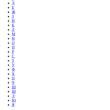
Д
Е
Ж
З
И
К
Л
М
Н
О
П
Р
С
Т
У
Ф
Х
Ц
Ч
Ш
Щ
Э
Ю
Я