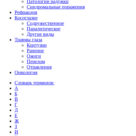
Патологии радужки
Синдромальные поражения
Рефракция
Косоглазие
Содружественное
Паралитическое
Другие виды
Травмы глаза
Контузии
Ранениe
Ожоги
Перелом
Отравления
Онкология
Словарь терминов:
А
Б
В
Г
Д
Е
Ж
З
И