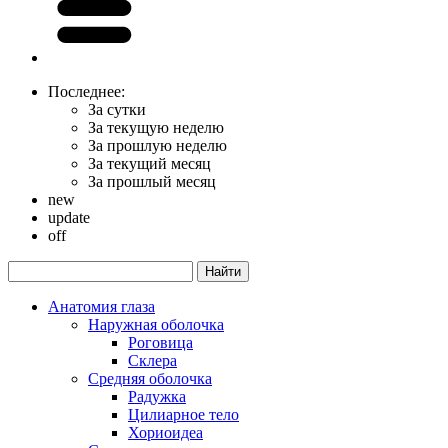
Последнее:
За сутки
За текущую неделю
За прошлую неделю
За текущий месяц
За прошлый месяц
new
update
off
Анатомия глаза
Наружная оболочка
Роговица
Склера
Средняя оболочка
Радужка
Цилиарное тело
Хориоидеа