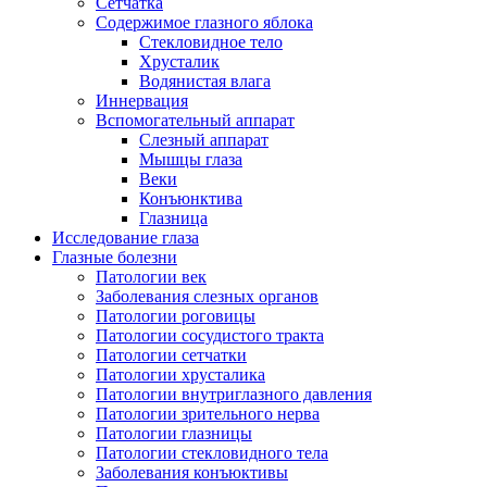
Сетчатка
Содержимое глазного яблока
Стекловидное тело
Хрусталик
Водянистая влага
Иннервация
Вспомогательный аппарат
Слезный аппарат
Мышцы глаза
Веки
Конъюнктива
Глазница
Исследование глаза
Глазные болезни
Патологии век
Заболевания слезных органов
Патологии роговицы
Патологии сосудистого тракта
Патологии сетчатки
Патологии хрусталика
Патологии внутриглазного давления
Патологии зрительного нерва
Патологии глазницы
Патологии стекловидного тела
Заболевания конъюктивы