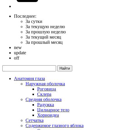
Последнее:
За сутки
За текущую неделю
За прошлую неделю
За текущий месяц
За прошлый месяц
new
update
off
Анатомия глаза
Наружная оболочка
Роговица
Склера
Средняя оболочка
Радужка
Цилиарное тело
Хориоидеа
Сетчатка
Содержимое глазного яблока