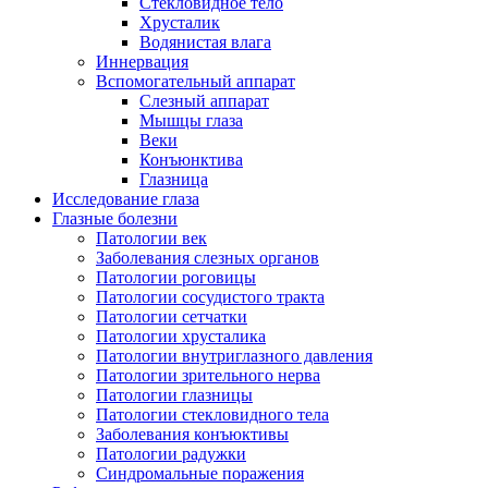
Стекловидное тело
Хрусталик
Водянистая влага
Иннервация
Вспомогательный аппарат
Слезный аппарат
Мышцы глаза
Веки
Конъюнктива
Глазница
Исследование глаза
Глазные болезни
Патологии век
Заболевания слезных органов
Патологии роговицы
Патологии сосудистого тракта
Патологии сетчатки
Патологии хрусталика
Патологии внутриглазного давления
Патологии зрительного нерва
Патологии глазницы
Патологии стекловидного тела
Заболевания конъюктивы
Патологии радужки
Синдромальные поражения