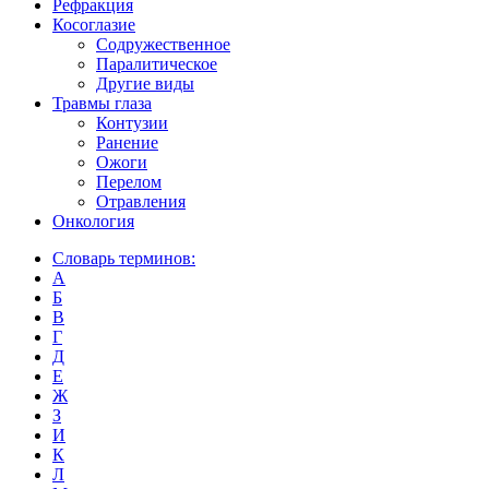
Рефракция
Косоглазие
Содружественное
Паралитическое
Другие виды
Травмы глаза
Контузии
Ранениe
Ожоги
Перелом
Отравления
Онкология
Словарь терминов:
А
Б
В
Г
Д
Е
Ж
З
И
К
Л