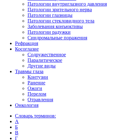
Патологии внутриглазного давления
Патологии зрительного нерва
Патологии глазницы
Патологии стекловидного тела
Заболевания конъюктивы
Патологии радужки
Синдромальные поражения
Рефракция
Косоглазие
Содружественное
Паралитическое
Другие виды
Травмы глаза
Контузии
Ранениe
Ожоги
Перелом
Отравления
Онкология
Словарь терминов:
А
Б
В
Г