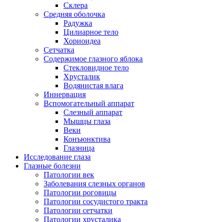
Склера
Средняя оболочка
Радужка
Цилиарное тело
Хориоидеа
Сетчатка
Содержимое глазного яблока
Стекловидное тело
Хрусталик
Водянистая влага
Иннервация
Вспомогательный аппарат
Слезный аппарат
Мышцы глаза
Веки
Конъюнктива
Глазница
Исследование глаза
Глазные болезни
Патологии век
Заболевания слезных органов
Патологии роговицы
Патологии сосудистого тракта
Патологии сетчатки
Патологии хрусталика