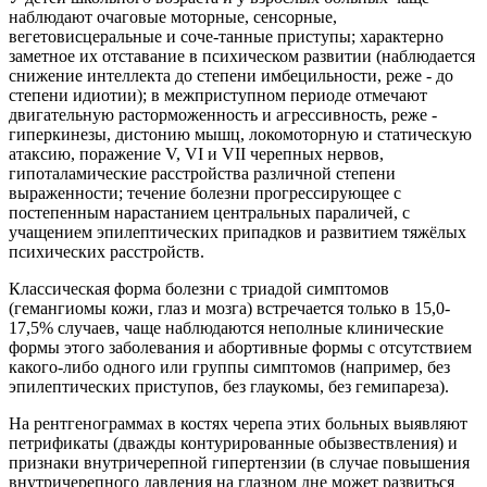
наблюдают очаговые моторные, сенсорные,
вегетовисцеральные и соче-танные приступы; характерно
заметное их отставание в психическом развитии (наблюдается
снижение интеллекта до степени имбецильности, реже - до
степени идиотии); в межприступном периоде отмечают
двигательную расторможенность и агрессивность, реже -
гиперкинезы, дистонию мышц, локомоторную и статическую
атаксию, поражение V, VI и VII черепных нервов,
гипоталамические расстройства различной степени
выраженности; течение болезни прогрессирующее с
постепенным нарастанием центральных параличей, с
учащением эпилептических припадков и развитием тяжёлых
психических расстройств.
Классическая форма болезни с триадой симптомов
(гемангиомы кожи, глаз и мозга) встречается только в 15,0-
17,5% случаев, чаще наблюдаются неполные клинические
формы этого заболевания и абортивные формы с отсутствием
какого-либо одного или группы симптомов (например, без
эпилептических приступов, без глаукомы, без гемипареза).
На рентгенограммах в костях черепа этих больных выявляют
петрификаты (дважды контурированные обызвествления) и
признаки внутричерепной гипертензии (в случае повышения
внутричерепного давления на глазном дне может развиться