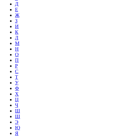
Д
Е
Ж
З
И
К
Л
М
Н
О
П
Р
С
Т
У
Ф
Х
Ц
Ч
Ш
Щ
Э
Ю
Я