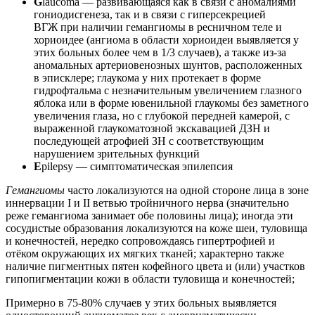
G
laucoma — развивающаяся как в связи с аномалиями
гониодисгенеза, так и в связи с гиперсекрецией
ВГЖ при наличии гемангиомы в ресничном теле и
хориоидее (ангиома в области хориоидеи выявляется у
этих больных более чем в 1/3 случаев), а также из-за
аномальных артериовенозных шунтов, расположенных
в эписклере; глаукома у них протекает в форме
гидрофтальма с незначительным увеличением глазного
яблока или в форме ювенильной глаукомы без заметного
увеличения глаза, но с глубокой передней камерой, с
выраженной глаукоматозной экскавацией ДЗН и
последующей атрофией ЗН с соответствующим
нарушением зрительных функций
E
pilepsy — симптоматическая эпилепсия
Гемангиомы
часто локализуются на одной стороне лица в зоне
иннервации I и II ветвью тройничного нерва (значительно
реже гемангиома занимает обе половины лица); иногда эти
сосудистые образования локализуются на коже шеи, туловища
и конечностей, нередко сопровождаясь гипертрофией и
отёком окружающих их мягких тканей; характерно также
наличие пигментных пятен кофейного цвета и (или) участков
гипопигментации кожи в области туловища и конечностей;
Примерно в 75-80% случаев у этих больных выявляется