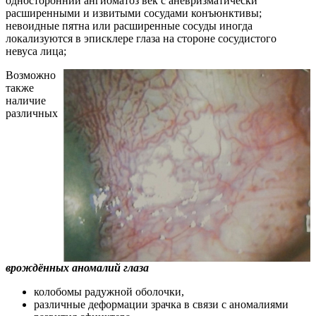
односторонний ангиоматоз век с аневризматически
расширенными и извитыми сосудами конъюнктивы;
невоидные пятна или расширенные сосуды иногда
локализуются в эписклере глаза на стороне сосудистого
невуса лица;
Возможно
также
наличие
различных
врождённых аномалий глаза
колобомы радужной оболочки,
различные деформации зрачка в связи с аномалиями