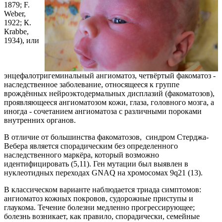
1879; F.
Weber,
1922; К.
Кrabbe,
1934), или
энцефалотригеминальный ангиоматоз, четвёртый факоматоз -
наследственное заболевание, относящееся к группе
врождённых нейроэктодермальных дисплазий (факоматозов),
проявляющееся ангиоматозом кожи, глаза, головного мозга, а
иногда - сочетанием ангиоматоза с различными пороками
внутренних органов.
В отличие от большинства факоматозов, синдром Стерджа-
Вебера является спорадическим без определенного
наследственного маркёра, который возможно
идентифицировать (5,11). Ген мутации был выявлен в
нуклеотидных переходах GNAQ на хромосомах 9q21 (13).
В классическом варианте наблюдается триада симптомов:
ангиоматоз кожных покровов, судорожные приступы и
глаукома. Течение болезни медленно прогрессирующее;
болезнь возникает, как правило, спорадически, семейные