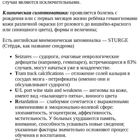
случаи являются исключительными.
Клиническая симптоматика:
проявляется болезнь с
рождения или с первых месяцев жизни ребёнка гемангиомами
кожи различной окраски (от розового до вишнёво-красного
или синюшного цвета), формы и величины;
Есть английская мнемоническая запоминалка — STURGE
(Стёрдж, как название синдрома)
S
eizures — судороги, очаговые неврологические
дефициты (например, гемипарез), встречающиеся в 83%
случаев, могут начаться уже в младенчестве.
T
ram track calcifications — отложение солей кальция в
сосудах мозга - петрификаты (именно они и
обсулавливают судороги)
U
/L port wine stain and weakness — ангиомы на коже,
имеют вид «пылающего пятна», винного цвета
R
etardation — cлабоумие сочетается с выраженными
изменениями в эмоционально-волевой сфере:
злопамятность, эгоцентризм, аффективность,
мстительность. У больных ухудшаются память,
внимание, способность усваивать новые сведения;
указанные факторы значительно осложняют процесс
обучения и воспитания.