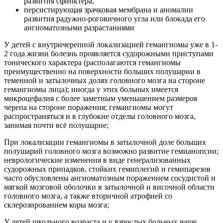
развития сфинктера,
персистирующая зрачковая мембрана и аномалии
развития радужно-роговичного угла или блокада его
ангиоматозными разрастаниями
У детей с внутричерепной локализацией гемангиомы уже в 1-
2 года жизни болезнь проявляется судорожными приступами
тонического характера (располагаются гемангиомы
преимущественно на поверхности больших полушарии в
теменной и затылочных долях головного мозга на стороне
гемангиомы лица); иногда у этих больных имеется
микроцефалия с более заметным уменьшением размеров
черепа на стороне поражения; гемангиомы могут
распространяться и в глубокие отделы головного мозга,
занимая почти всё полушарие;
При локализации гемангиомы в затылочной доле больших
полушарий головного мозга возможно развитие гемианопсии;
неврологические изменения в виде генерализованных
судорожных припадков, стойких гемиплегий и гемипарезов
часто обусловлены ангиоматозным поражением сосудистой и
мягкой мозговой оболочки в затылочной и височной области
головного мозга, а также вторичной атрофией со
склерозированием коры мозга;
У детей школьного возраста и у взрослых больных чаще