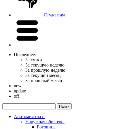
Студентам
Последнее:
За сутки
За текущую неделю
За прошлую неделю
За текущий месяц
За прошлый месяц
new
update
off
Анатомия глаза
Наружная оболочка
Роговица