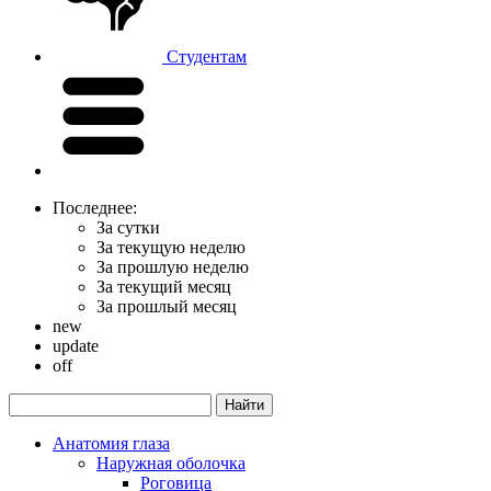
Студентам
Последнее:
За сутки
За текущую неделю
За прошлую неделю
За текущий месяц
За прошлый месяц
new
update
off
Анатомия глаза
Наружная оболочка
Роговица