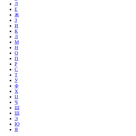
Д
Е
Ж
З
И
К
Л
М
Н
О
П
Р
С
Т
У
Ф
Х
Ц
Ч
Ш
Щ
Э
Ю
Я