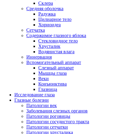
Склера
Средняя оболочка
Радужка
Цилиарное тело
Хориоидеа
Сетчатка
Содержимое глазного яблока
Стекловидное тело
Хрусталик
Водянистая влага
Иннервация
Вспомогательный аппарат
Слезный аппарат
Мышцы глаза
Веки
Конъюнктива
Глазница
Исследование глаза
Глазные болезни
Патологии век
Заболевания слезных органов
Патологии роговицы
Патологии сосудистого тракта
Патологии сетчатки
Патологии хрусталика