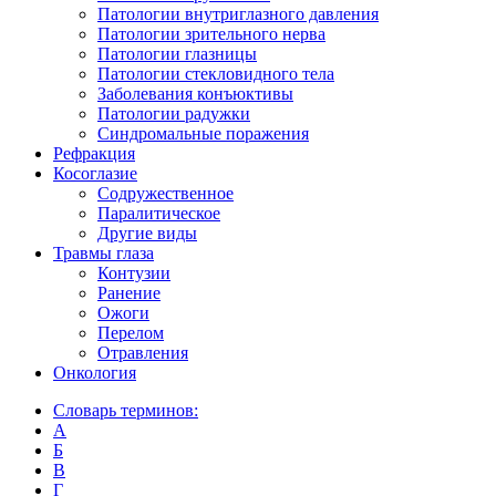
Патологии внутриглазного давления
Патологии зрительного нерва
Патологии глазницы
Патологии стекловидного тела
Заболевания конъюктивы
Патологии радужки
Синдромальные поражения
Рефракция
Косоглазие
Содружественное
Паралитическое
Другие виды
Травмы глаза
Контузии
Ранениe
Ожоги
Перелом
Отравления
Онкология
Словарь терминов:
А
Б
В
Г