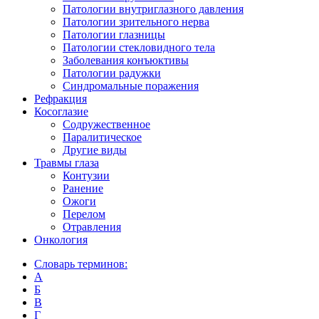
Патологии внутриглазного давления
Патологии зрительного нерва
Патологии глазницы
Патологии стекловидного тела
Заболевания конъюктивы
Патологии радужки
Синдромальные поражения
Рефракция
Косоглазие
Содружественное
Паралитическое
Другие виды
Травмы глаза
Контузии
Ранениe
Ожоги
Перелом
Отравления
Онкология
Словарь терминов:
А
Б
В
Г