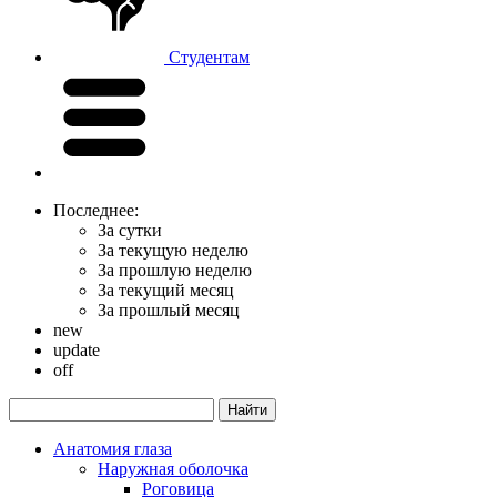
Студентам
Последнее:
За сутки
За текущую неделю
За прошлую неделю
За текущий месяц
За прошлый месяц
new
update
off
Анатомия глаза
Наружная оболочка
Роговица