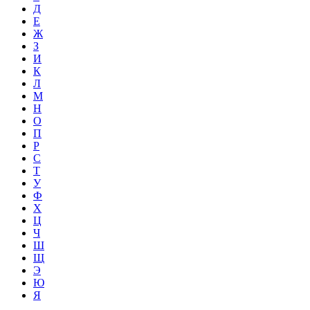
Д
Е
Ж
З
И
К
Л
М
Н
О
П
Р
С
Т
У
Ф
Х
Ц
Ч
Ш
Щ
Э
Ю
Я