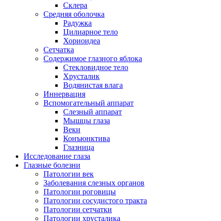
Склера
Средняя оболочка
Радужка
Цилиарное тело
Хориоидеа
Сетчатка
Содержимое глазного яблока
Стекловидное тело
Хрусталик
Водянистая влага
Иннервация
Вспомогательный аппарат
Слезный аппарат
Мышцы глаза
Веки
Конъюнктива
Глазница
Исследование глаза
Глазные болезни
Патологии век
Заболевания слезных органов
Патологии роговицы
Патологии сосудистого тракта
Патологии сетчатки
Патологии хрусталика