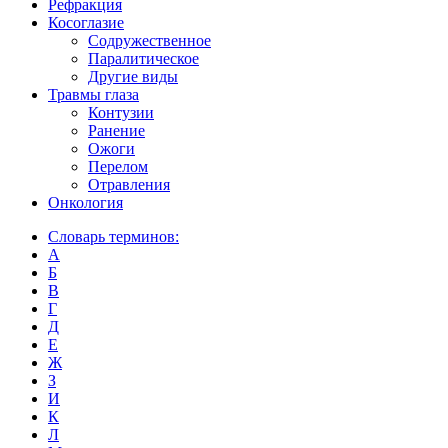
Рефракция
Косоглазие
Содружественное
Паралитическое
Другие виды
Травмы глаза
Контузии
Ранениe
Ожоги
Перелом
Отравления
Онкология
Словарь терминов:
А
Б
В
Г
Д
Е
Ж
З
И
К
Л