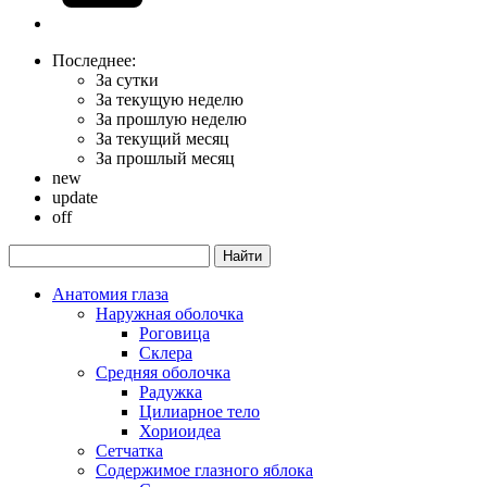
Последнее:
За сутки
За текущую неделю
За прошлую неделю
За текущий месяц
За прошлый месяц
new
update
off
Анатомия глаза
Наружная оболочка
Роговица
Склера
Средняя оболочка
Радужка
Цилиарное тело
Хориоидеа
Сетчатка
Содержимое глазного яблока