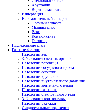
Стекловидное тело
Хрусталик
Водянистая влага
Иннервация
Вспомогательный аппарат
Слезный аппарат
Мышцы глаза
Веки
Конъюнктива
Глазница
Исследование глаза
Глазные болезни
Патологии век
Заболевания слезных органов
Патологии роговицы
Патологии сосудистого тракта
Патологии сетчатки
Патологии хрусталика
Патологии внутриглазного давления
Патологии зрительного нерва
Патологии глазницы
Патологии стекловидного тела
Заболевания конъюктивы
Патологии радужки
Синдромальные поражения