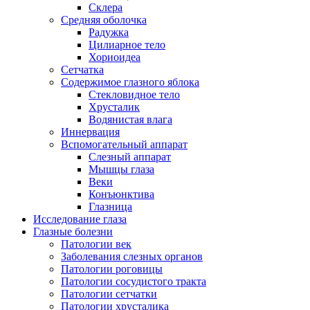
Склера
Средняя оболочка
Радужка
Цилиарное тело
Хориоидеа
Сетчатка
Содержимое глазного яблока
Стекловидное тело
Хрусталик
Водянистая влага
Иннервация
Вспомогательный аппарат
Слезный аппарат
Мышцы глаза
Веки
Конъюнктива
Глазница
Исследование глаза
Глазные болезни
Патологии век
Заболевания слезных органов
Патологии роговицы
Патологии сосудистого тракта
Патологии сетчатки
Патологии хрусталика