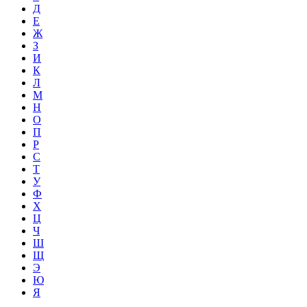
Д
Е
Ж
З
И
К
Л
М
Н
О
П
Р
С
Т
У
Ф
Х
Ц
Ч
Ш
Щ
Э
Ю
Я