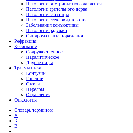
Патологии внутриглазного давления
Патологии зрительного нерва
Патологии глазницы
Патологии стекловидного тела
Заболевания конъюктивы
Патологии радужки
Синдромальные поражения
Рефракция
Косоглазие
Содружественное
Паралитическое
Другие виды
Травмы глаза
Контузии
Ранениe
Ожоги
Перелом
Отравления
Онкология
Словарь терминов:
А
Б
В
Г