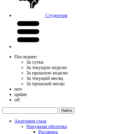
Студентам
Последнее:
За сутки
За текущую неделю
За прошлую неделю
За текущий месяц
За прошлый месяц
new
update
off
Анатомия глаза
Наружная оболочка
Роговица