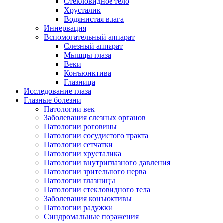
Стекловидное тело
Хрусталик
Водянистая влага
Иннервация
Вспомогательный аппарат
Слезный аппарат
Мышцы глаза
Веки
Конъюнктива
Глазница
Исследование глаза
Глазные болезни
Патологии век
Заболевания слезных органов
Патологии роговицы
Патологии сосудистого тракта
Патологии сетчатки
Патологии хрусталика
Патологии внутриглазного давления
Патологии зрительного нерва
Патологии глазницы
Патологии стекловидного тела
Заболевания конъюктивы
Патологии радужки
Синдромальные поражения