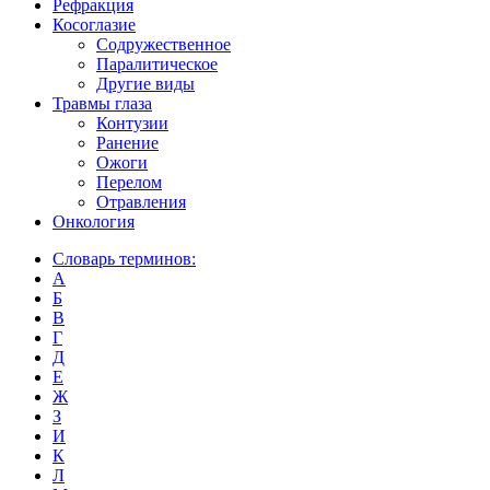
Рефракция
Косоглазие
Содружественное
Паралитическое
Другие виды
Травмы глаза
Контузии
Ранениe
Ожоги
Перелом
Отравления
Онкология
Словарь терминов:
А
Б
В
Г
Д
Е
Ж
З
И
К
Л