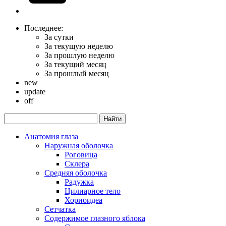
Последнее:
За сутки
За текущую неделю
За прошлую неделю
За текущий месяц
За прошлый месяц
new
update
off
Анатомия глаза
Наружная оболочка
Роговица
Склера
Средняя оболочка
Радужка
Цилиарное тело
Хориоидеа
Сетчатка
Содержимое глазного яблока