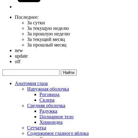
Последнее:
За сутки
За текущую неделю
За прошлую неделю
За текущий месяц
За прошлый месяц
new
update
off
Анатомия глаза
Наружная оболочка
Роговица
Склера
Средняя оболочка
Радужка
Цилиарное тело
Хориоидеа
Сетчатка
Содержимое глазного яблока