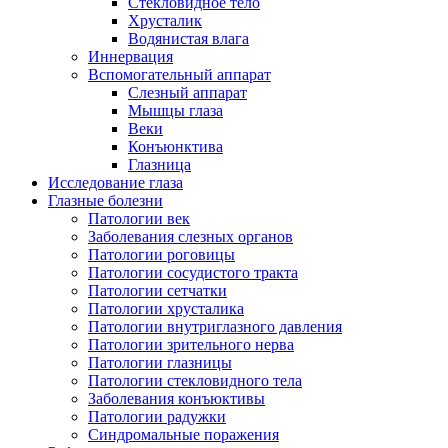
Стекловидное тело
Хрусталик
Водянистая влага
Иннервация
Вспомогательный аппарат
Слезный аппарат
Мышцы глаза
Веки
Конъюнктива
Глазница
Исследование глаза
Глазные болезни
Патологии век
Заболевания слезных органов
Патологии роговицы
Патологии сосудистого тракта
Патологии сетчатки
Патологии хрусталика
Патологии внутриглазного давления
Патологии зрительного нерва
Патологии глазницы
Патологии стекловидного тела
Заболевания конъюктивы
Патологии радужки
Синдромальные поражения