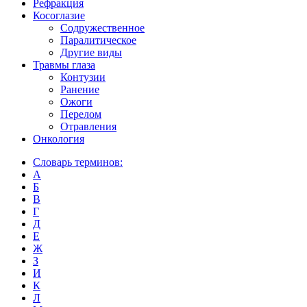
Рефракция
Косоглазие
Содружественное
Паралитическое
Другие виды
Травмы глаза
Контузии
Ранениe
Ожоги
Перелом
Отравления
Онкология
Словарь терминов:
А
Б
В
Г
Д
Е
Ж
З
И
К
Л