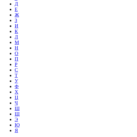
Д
Е
Ж
З
И
К
Л
М
Н
О
П
Р
С
Т
У
Ф
Х
Ц
Ч
Ш
Щ
Э
Ю
Я