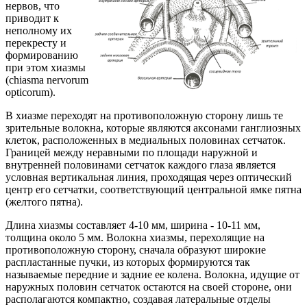
нервов, что
приводит к
неполному их
перекресту и
формированию
при этом хиазмы
(chiasma nervorum
opticorum).
В хиазме переходят на противоположную сторону лишь те
зрительные волокна, которые являются аксонами ганглиозных
клеток, расположенных в медиальных половинах сетчаток.
Границей между неравными по площади наружной и
внутренней половинами сетчаток каждого глаза является
условная вертикальная линия, проходящая через оптический
центр его сетчатки, соответствующий центральной ямке пятна
(желтого пятна).
Длина хиазмы составляет 4-10 мм, ширина - 10-11 мм,
толщина около 5 мм. Волокна хиазмы, перехолящие на
противоположную сторону, сначала образуют широкие
распластанные пучки, из которых формируются так
называемые передние и задние ее колена. Волокна, идущие от
наружных половин сетчаток остаются на своей стороне, они
располагаются компактно, создавая латеральные отделы