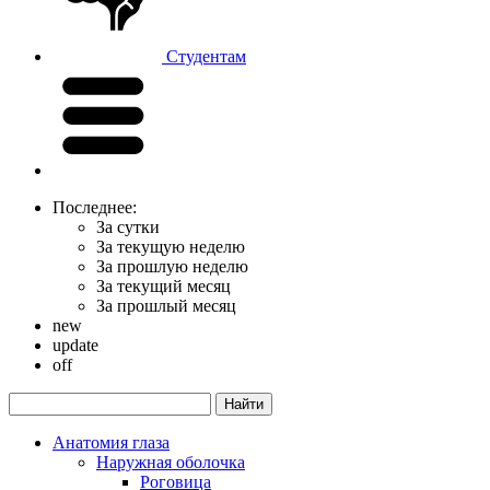
Студентам
Последнее:
За сутки
За текущую неделю
За прошлую неделю
За текущий месяц
За прошлый месяц
new
update
off
Анатомия глаза
Наружная оболочка
Роговица