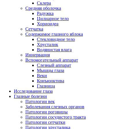
Склера
Средняя оболочка
Радужка
Цилиарное тело
Хориоидеа
Сетчатка
Содержимое глазного яблока
Стекловидное тело
Хрусталик
Водянистая влага
Иннервация
Вспомогательный аппарат
Слезный аппарат
Мышцы глаза
Веки
Конъюнктива
Глазница
Исследование глаза
Глазные болезни
Патологии век
Заболевания слезных органов
Патологии роговицы
Патологии сосудистого тракта
Патологии сетчатки
Патологии хрусталика