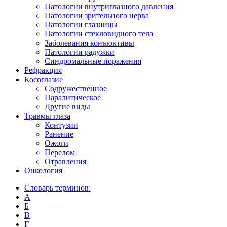
Патологии внутриглазного давления
Патологии зрительного нерва
Патологии глазницы
Патологии стекловидного тела
Заболевания конъюктивы
Патологии радужки
Синдромальные поражения
Рефракция
Косоглазие
Содружественное
Паралитическое
Другие виды
Травмы глаза
Контузии
Ранениe
Ожоги
Перелом
Отравления
Онкология
Словарь терминов:
А
Б
В
Г