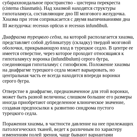
субарахноидальное пространство - цистерна перекреста
(cisterna chiasmatis). Над хиазмой находятся структуры
гипоталамуса, составляющие дно III мозгового желудочка.
Хиазма при этом соприкасается с двумя выпячиваниями дна
III желудочка: recessus opticus и recessus infundibuli
.
Диафрагма турецкого седла
, на которой располагается хиазма,
представляет собой дубликатуру (складку) твердой мозговой
оболочки, прикрывающую вход в турецкое седло. В центре ее
имеется отверстие, через которое проходит относящаяся к
гипоталамусу воронка (infundibulum) серого бугра,
соединяющая гипоталамус с гипофизом. Положение хиазмы
на диафрагме турецкого седла может варьировать, но
центральная часть ее всегда находится впереди воронки
серого бугра.
Отверстие в диафрагме, предназначенное для этой воронки,
может быть разной величины; слишком большие его размеры
иногда приобретают определенное клиническое значение,
создавая предпосылки к развитию синдрома пустого
турецкого седла.
Поражения хиазмы, в частности давление на нее прилежащих
патологических тканей, ведет к различным по характеру
изменениям полей зрения, чаще бывают вариантами