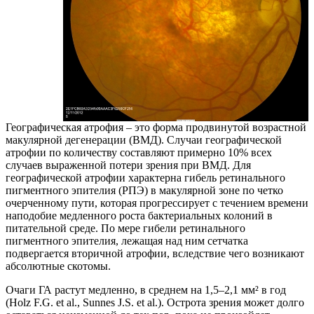
Географическая атрофия – это форма продвинутой возрастной
макулярной дегенерации (ВМД). Случаи географической
атрофии по количеству составляют примерно 10% всех
случаев выраженной потери зрения при ВМД. Для
географической атрофии характерна гибель ретинального
пигментного эпителия (РПЭ) в макулярной зоне по четко
очерченному пути, которая прогрессирует с течением времени
наподобие медленного роста бактериальных колоний в
питательной среде. По мере гибели ретинального
пигментного эпителия, лежащая над ним сетчатка
подвергается вторичной атрофии, вследствие чего возникают
абсолютные скотомы.
Очаги ГА растут медленно, в среднем на 1,5–2,1 мм² в год
(Holz F.G. et al., Sunnes J.S. et al.). Острота зрения может долго