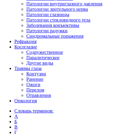
Патологии внутриглазного давления
Патологии зрительного нерва
Патологии глазницы
Патологии стекловидного тела
Заболевания конъюктивы
Патологии радужки
Синдромальные поражения
Рефракция
Косоглазие
Содружественное
Паралитическое
Другие виды
Травмы глаза
Контузии
Ранениe
Ожоги
Перелом
Отравления
Онкология
Словарь терминов:
А
Б
В
Г