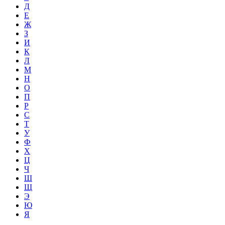
Д
Е
Ж
З
И
К
Л
М
Н
О
П
Р
С
Т
У
Ф
Х
Ц
Ч
Ш
Щ
Э
Ю
Я