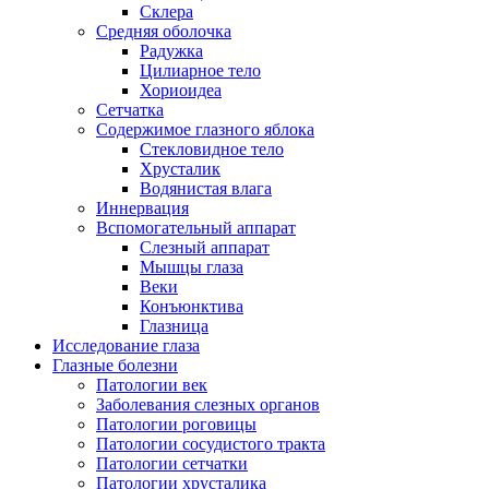
Склера
Средняя оболочка
Радужка
Цилиарное тело
Хориоидеа
Сетчатка
Содержимое глазного яблока
Стекловидное тело
Хрусталик
Водянистая влага
Иннервация
Вспомогательный аппарат
Слезный аппарат
Мышцы глаза
Веки
Конъюнктива
Глазница
Исследование глаза
Глазные болезни
Патологии век
Заболевания слезных органов
Патологии роговицы
Патологии сосудистого тракта
Патологии сетчатки
Патологии хрусталика