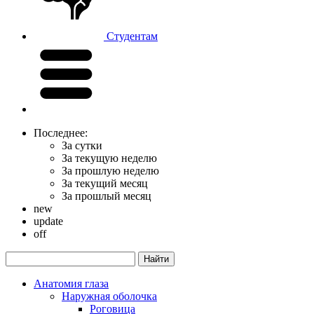
Студентам
Последнее:
За сутки
За текущую неделю
За прошлую неделю
За текущий месяц
За прошлый месяц
new
update
off
Анатомия глаза
Наружная оболочка
Роговица