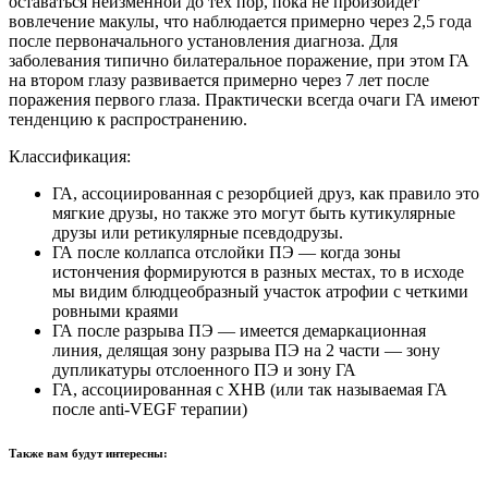
оставаться неизменной до тех пор, пока не произойдет
вовлечение макулы, что наблюдается примерно через 2,5 года
после первоначального установления диагноза. Для
заболевания типично билатеральное поражение, при этом ГА
на втором глазу развивается примерно через 7 лет после
поражения первого глаза. Практически всегда очаги ГА имеют
тенденцию к распространению.
Классификация:
ГА, ассоциированная с резорбцией друз, как правило это
мягкие друзы, но также это могут быть кутикулярные
друзы или ретикулярные псевдодрузы.
ГА после коллапса отслойки ПЭ — когда зоны
истончения формируются в разных местах, то в исходе
мы видим блюдцеобразный участок атрофии с четкими
ровными краями
ГА после разрыва ПЭ — имеется демаркационная
линия, делящая зону разрыва ПЭ на 2 части — зону
дупликатуры отслоенного ПЭ и зону ГА
ГА, ассоциированная с ХНВ (или так называемая ГА
после anti-VEGF терапии)
Также вам будут интересны: