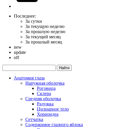
Последнее:
За сутки
За текущую неделю
За прошлую неделю
За текущий месяц
За прошлый месяц
new
update
off
Анатомия глаза
Наружная оболочка
Роговица
Склера
Средняя оболочка
Радужка
Цилиарное тело
Хориоидеа
Сетчатка
Содержимое глазного яблока