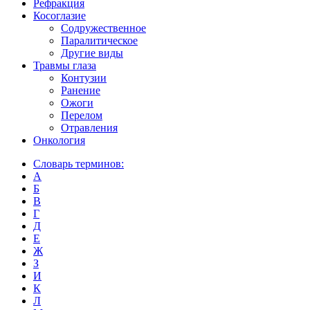
Рефракция
Косоглазие
Содружественное
Паралитическое
Другие виды
Травмы глаза
Контузии
Ранениe
Ожоги
Перелом
Отравления
Онкология
Словарь терминов:
А
Б
В
Г
Д
Е
Ж
З
И
К
Л