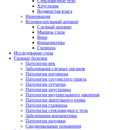
Стекловидное тело
Хрусталик
Водянистая влага
Иннервация
Вспомогательный аппарат
Слезный аппарат
Мышцы глаза
Веки
Конъюнктива
Глазница
Исследование глаза
Глазные болезни
Патологии век
Заболевания слезных органов
Патологии роговицы
Патологии сосудистого тракта
Патологии сетчатки
Патологии хрусталика
Патологии внутриглазного давления
Патологии зрительного нерва
Патологии глазницы
Патологии стекловидного тела
Заболевания конъюктивы
Патологии радужки
Синдромальные поражения