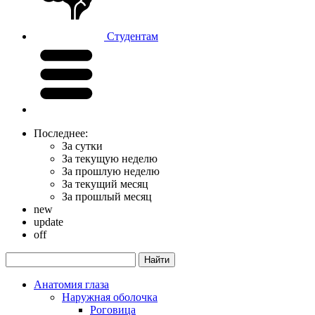
Студентам
Последнее:
За сутки
За текущую неделю
За прошлую неделю
За текущий месяц
За прошлый месяц
new
update
off
Анатомия глаза
Наружная оболочка
Роговица