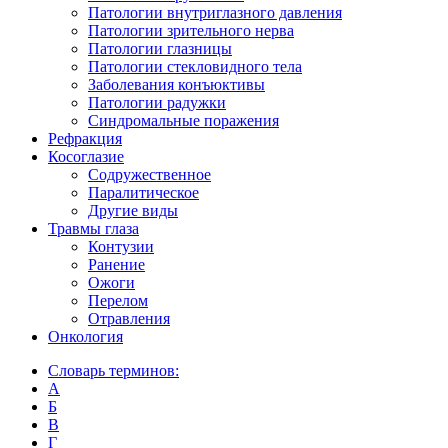
Патологии внутриглазного давления
Патологии зрительного нерва
Патологии глазницы
Патологии стекловидного тела
Заболевания конъюктивы
Патологии радужки
Синдромальные поражения
Рефракция
Косоглазие
Содружественное
Паралитическое
Другие виды
Травмы глаза
Контузии
Ранениe
Ожоги
Перелом
Отравления
Онкология
Словарь терминов:
А
Б
В
Г