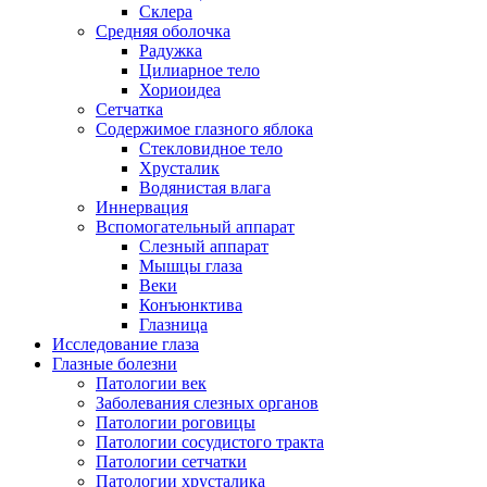
Склера
Средняя оболочка
Радужка
Цилиарное тело
Хориоидеа
Сетчатка
Содержимое глазного яблока
Стекловидное тело
Хрусталик
Водянистая влага
Иннервация
Вспомогательный аппарат
Слезный аппарат
Мышцы глаза
Веки
Конъюнктива
Глазница
Исследование глаза
Глазные болезни
Патологии век
Заболевания слезных органов
Патологии роговицы
Патологии сосудистого тракта
Патологии сетчатки
Патологии хрусталика