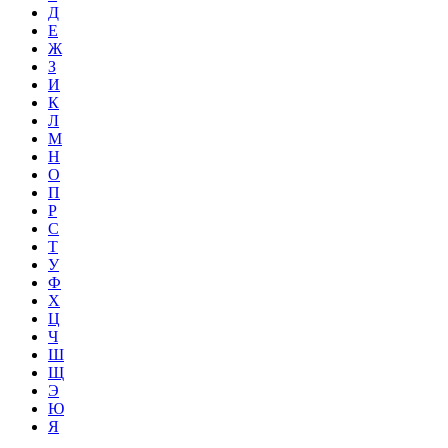
Д
Е
Ж
З
И
К
Л
М
Н
О
П
Р
С
Т
У
Ф
Х
Ц
Ч
Ш
Щ
Э
Ю
Я