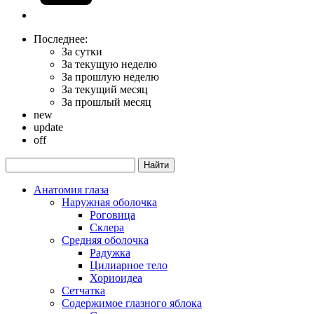
Последнее:
За сутки
За текущую неделю
За прошлую неделю
За текущий месяц
За прошлый месяц
new
update
off
Анатомия глаза
Наружная оболочка
Роговица
Склера
Средняя оболочка
Радужка
Цилиарное тело
Хориоидеа
Сетчатка
Содержимое глазного яблока