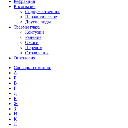
Рефракция
Косоглазие
Содружественное
Паралитическое
Другие виды
Травмы глаза
Контузии
Ранениe
Ожоги
Перелом
Отравления
Онкология
Словарь терминов:
А
Б
В
Г
Д
Е
Ж
З
И
К
Л