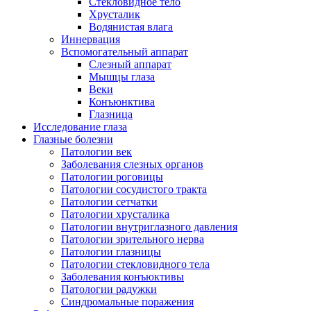
Стекловидное тело
Хрусталик
Водянистая влага
Иннервация
Вспомогательный аппарат
Слезный аппарат
Мышцы глаза
Веки
Конъюнктива
Глазница
Исследование глаза
Глазные болезни
Патологии век
Заболевания слезных органов
Патологии роговицы
Патологии сосудистого тракта
Патологии сетчатки
Патологии хрусталика
Патологии внутриглазного давления
Патологии зрительного нерва
Патологии глазницы
Патологии стекловидного тела
Заболевания конъюктивы
Патологии радужки
Синдромальные поражения