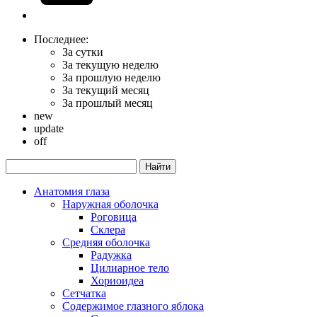
Последнее:
За сутки
За текущую неделю
За прошлую неделю
За текущий месяц
За прошлый месяц
new
update
off
Анатомия глаза
Наружная оболочка
Роговица
Склера
Средняя оболочка
Радужка
Цилиарное тело
Хориоидеа
Сетчатка
Содержимое глазного яблока