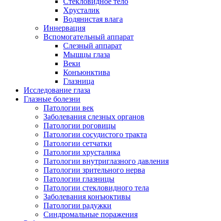
Стекловидное тело
Хрусталик
Водянистая влага
Иннервация
Вспомогательный аппарат
Слезный аппарат
Мышцы глаза
Веки
Конъюнктива
Глазница
Исследование глаза
Глазные болезни
Патологии век
Заболевания слезных органов
Патологии роговицы
Патологии сосудистого тракта
Патологии сетчатки
Патологии хрусталика
Патологии внутриглазного давления
Патологии зрительного нерва
Патологии глазницы
Патологии стекловидного тела
Заболевания конъюктивы
Патологии радужки
Синдромальные поражения