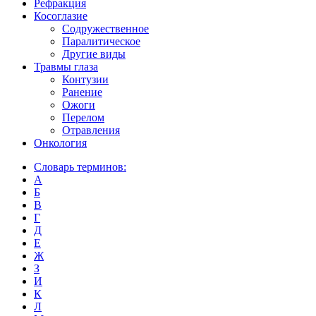
Рефракция
Косоглазие
Содружественное
Паралитическое
Другие виды
Травмы глаза
Контузии
Ранениe
Ожоги
Перелом
Отравления
Онкология
Словарь терминов:
А
Б
В
Г
Д
Е
Ж
З
И
К
Л