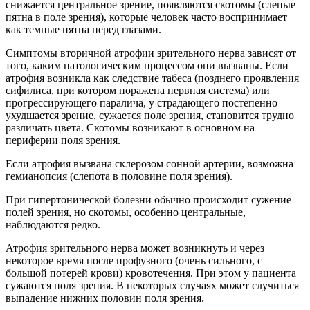
снижается центральное зрение, появляются скотомы (слепые
пятна в поле зрения), которые человек часто воспринимает
как темные пятна перед глазами.
Симптомы вторичной атрофии зрительного нерва зависят от
того, каким патологическим процессом они вызваны. Если
атрофия возникла как следствие табеса (позднего проявления
сифилиса, при котором поражена нервная система) или
прогрессирующего паралича, у страдающего постепенно
ухудшается зрение, сужается поле зрения, становится трудно
различать цвета. Скотомы возникают в основном на
периферии поля зрения.
Если атрофия вызвана склерозом сонной артерии, возможна
гемианопсия (слепота в половине поля зрения).
При гипертонической болезни обычно происходит сужение
полей зрения, но скотомы, особенно центральные,
наблюдаются редко.
Атрофия зрительного нерва может возникнуть и через
некоторое время после профузного (очень сильного, с
большой потерей крови) кровотечения. При этом у пациента
сужаются поля зрения. В некоторых случаях может случиться
выпадение нижних половин поля зрения.