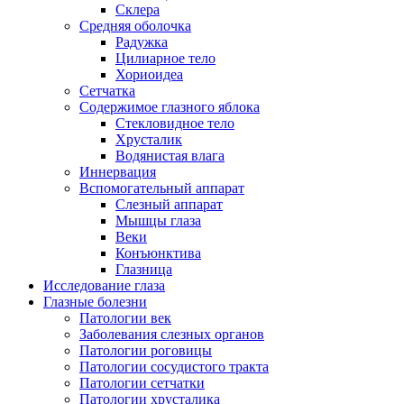
Склера
Средняя оболочка
Радужка
Цилиарное тело
Хориоидеа
Сетчатка
Содержимое глазного яблока
Стекловидное тело
Хрусталик
Водянистая влага
Иннервация
Вспомогательный аппарат
Слезный аппарат
Мышцы глаза
Веки
Конъюнктива
Глазница
Исследование глаза
Глазные болезни
Патологии век
Заболевания слезных органов
Патологии роговицы
Патологии сосудистого тракта
Патологии сетчатки
Патологии хрусталика