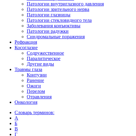
Патологии внутриглазного давления
Патологии зрительного нерва
Патологии глазницы
Патологии стекловидного тела
Заболевания конъюктивы
Патологии радужки
Синдромальные поражения
Рефракция
Косоглазие
Содружественное
Паралитическое
Другие виды
Травмы глаза
Контузии
Ранениe
Ожоги
Перелом
Отравления
Онкология
Словарь терминов:
А
Б
В
Г