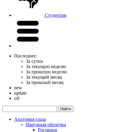
Студентам
Последнее:
За сутки
За текущую неделю
За прошлую неделю
За текущий месяц
За прошлый месяц
new
update
off
Анатомия глаза
Наружная оболочка
Роговица