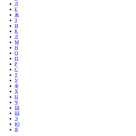
Д
Е
Ж
З
И
К
Л
М
Н
О
П
Р
С
Т
У
Ф
Х
Ц
Ч
Ш
Щ
Э
Ю
Я