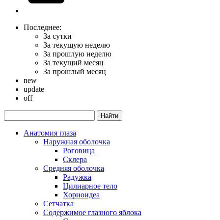
Последнее:
За сутки
За текущую неделю
За прошлую неделю
За текущий месяц
За прошлый месяц
new
update
off
Анатомия глаза
Наружная оболочка
Роговица
Склера
Средняя оболочка
Радужка
Цилиарное тело
Хориоидеа
Сетчатка
Содержимое глазного яблока