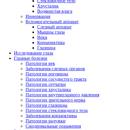
Стекловидное тело
Хрусталик
Водянистая влага
Иннервация
Вспомогательный аппарат
Слезный аппарат
Мышцы глаза
Веки
Конъюнктива
Глазница
Исследование глаза
Глазные болезни
Патологии век
Заболевания слезных органов
Патологии роговицы
Патологии сосудистого тракта
Патологии сетчатки
Патологии хрусталика
Патологии внутриглазного давления
Патологии зрительного нерва
Патологии глазницы
Патологии стекловидного тела
Заболевания конъюктивы
Патологии радужки
Синдромальные поражения