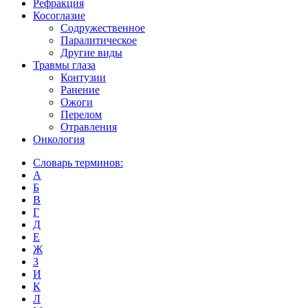
Рефракция
Косоглазие
Содружественное
Паралитическое
Другие виды
Травмы глаза
Контузии
Ранениe
Ожоги
Перелом
Отравления
Онкология
Словарь терминов:
А
Б
В
Г
Д
Е
Ж
З
И
К
Л