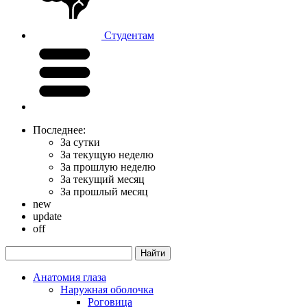
Студентам
Последнее:
За сутки
За текущую неделю
За прошлую неделю
За текущий месяц
За прошлый месяц
new
update
off
Анатомия глаза
Наружная оболочка
Роговица