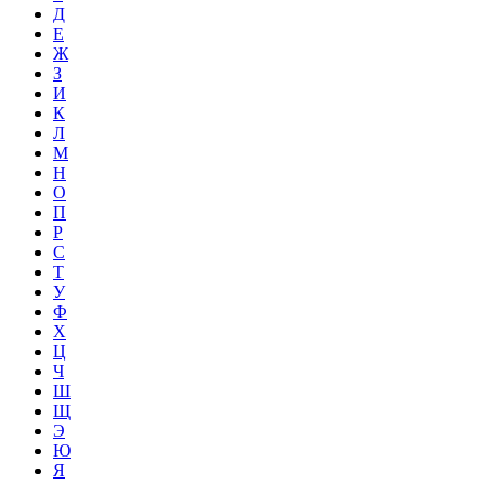
Д
Е
Ж
З
И
К
Л
М
Н
О
П
Р
С
Т
У
Ф
Х
Ц
Ч
Ш
Щ
Э
Ю
Я