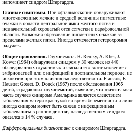
напоминает синдром Штаргардта.
Глазные симптомы
. При офтальмоскопии обнаруживают
многочисленные мелкие и средней величины пигментные
очажки в области центральной ямки желтого пятна и
незначительный сероватый отек сетчатки в парафовеальной
области. Возможно образование пигментных очажков за
пределами желтых пятен. Иногда отмечается гетерохромия
радужек.
Общие проявления.
Глухонемота. Н. Remky, A. Klier, J.
Kower (1964) обнаружили синдром у 30 человек из 440
обследованных глухонемых и связали его возникновение с
эмбриопатией или с инфекцией в постнатальном периоде, не
исключив при этом влияния наследственности. Francois, F.
Haustrat Gosset, D. Donck (1967) после обследования 1065
детей, страдающих глухонемотой, выявили, что значительная
часть случаев синдрома Амальрика является следствием
заболевания матери краснухой во время беременности и лишь
иногда синдром может быть связан с инфекционным
заболеванием в раннем детстве; наследственным синдром
оказался в 14 % случаев.
Дифференциальная диагностика
с синдромом Штаргардта.