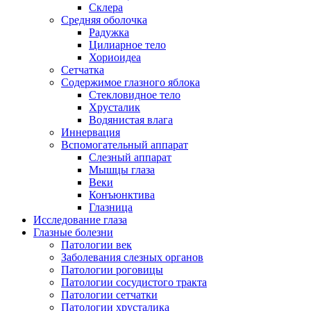
Склера
Средняя оболочка
Радужка
Цилиарное тело
Хориоидеа
Сетчатка
Содержимое глазного яблока
Стекловидное тело
Хрусталик
Водянистая влага
Иннервация
Вспомогательный аппарат
Слезный аппарат
Мышцы глаза
Веки
Конъюнктива
Глазница
Исследование глаза
Глазные болезни
Патологии век
Заболевания слезных органов
Патологии роговицы
Патологии сосудистого тракта
Патологии сетчатки
Патологии хрусталика