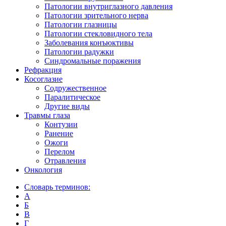
Патологии внутриглазного давления
Патологии зрительного нерва
Патологии глазницы
Патологии стекловидного тела
Заболевания конъюктивы
Патологии радужки
Синдромальные поражения
Рефракция
Косоглазие
Содружественное
Паралитическое
Другие виды
Травмы глаза
Контузии
Ранениe
Ожоги
Перелом
Отравления
Онкология
Словарь терминов:
А
Б
В
Г