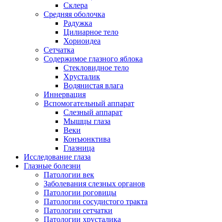
Склера
Средняя оболочка
Радужка
Цилиарное тело
Хориоидеа
Сетчатка
Содержимое глазного яблока
Стекловидное тело
Хрусталик
Водянистая влага
Иннервация
Вспомогательный аппарат
Слезный аппарат
Мышцы глаза
Веки
Конъюнктива
Глазница
Исследование глаза
Глазные болезни
Патологии век
Заболевания слезных органов
Патологии роговицы
Патологии сосудистого тракта
Патологии сетчатки
Патологии хрусталика