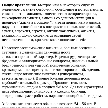
Общие проявления
. Быстрое или в некоторых случаях
медленное развитие слабоумия, ослабление и потеря памяти,
снижение запоминания, амнестическая дезориентировка,
фиксационная амнезия, амнезия со сдвигом ситуации в
прошлое ("жизнь в прошлом"), утрата привычных навыков,
нарушение способности к восприятию новых впечатлений,
афазия, апраксия, аграфия, оптическая агнозия, алексия,
акалькулия. Долго сохраняется осознание своей
несостоятельности, критическое отношение к себе.
Нарастает расторможение влечений, больные бесцельно
суетливы, в дальнейшем движения носят
автоматизированный характер. Нередки рудиментарные
бредовые и галлюцинаторные синдромы, паранойяльный
бред (ревности или ущерба), помрачение сознания,
кратковременные приступы психомоторного возбуждения, а
также неврологические симптомы (гиперкинезы,
автоматизмы и др.). В конце болезни деменция носит
глубокий тотальный характер. Продолжительность
терминальной стадии в среднем 5-6 мес. Для нее характерны
децеребрационная ригидность, кахексия, булимия,
эндокринные расстройства, паркинсоноподобный синдром.
Заболевание начинается обычно в возрасте 54—56 лет. В