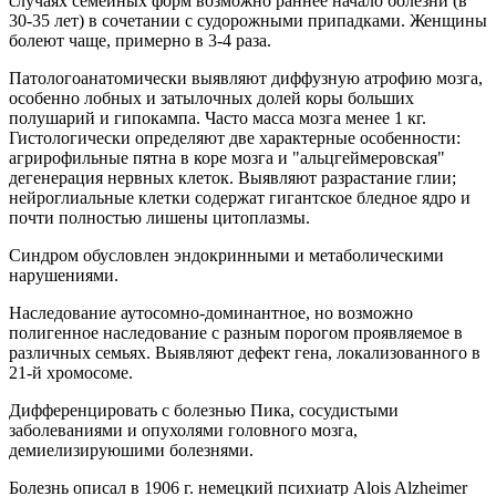
случаях семейных форм возможно раннее начало болезни (в
30-35 лет) в сочетании с судорожными припадками. Женщины
болеют чаще, примерно в 3-4 раза.
Патологоанатомически выявляют диффузную атрофию мозга,
особенно лобных и затылочных долей коры больших
полушарий и гипокампа. Часто масса мозга менее 1 кг.
Гистологически определяют две характерные особенности:
агрирофильные пятна в коре мозга и "альцгеймеровская"
дегенерация нервных клеток. Выявляют разрастание глии;
нейроглиальные клетки содержат гигантское бледное ядро и
почти полностью лишены цитоплазмы.
Синдром обусловлен эндокринными и метаболическими
нарушениями.
Наследование аутосомно-доминантное, но возможно
полигенное наследование с разным порогом проявляемое в
различных семьях. Выявляют дефект гена, локализованного в
21-й хромосоме.
Дифференцировать с болезнью Пика, сосудистыми
заболеваниями и опухолями головного мозга,
демиелизируюшими болезнями.
Болезнь описал в 1906 г. немецкий психиатр Alois Alzheimer