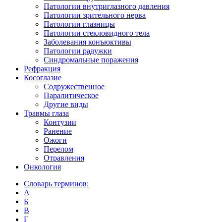
Патологии внутриглазного давления
Патологии зрительного нерва
Патологии глазницы
Патологии стекловидного тела
Заболевания конъюктивы
Патологии радужки
Синдромальные поражения
Рефракция
Косоглазие
Содружественное
Паралитическое
Другие виды
Травмы глаза
Контузии
Ранениe
Ожоги
Перелом
Отравления
Онкология
Словарь терминов:
А
Б
В
Г