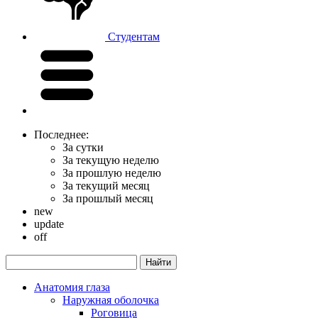
Студентам
Последнее:
За сутки
За текущую неделю
За прошлую неделю
За текущий месяц
За прошлый месяц
new
update
off
Анатомия глаза
Наружная оболочка
Роговица