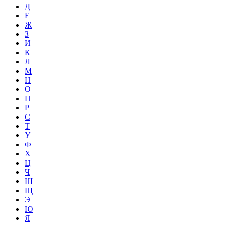
Д
Е
Ж
З
И
К
Л
М
Н
О
П
Р
С
Т
У
Ф
Х
Ц
Ч
Ш
Щ
Э
Ю
Я