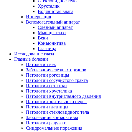
Стекловидное тело
Хрусталик
Водянистая влага
Иннервация
Вспомогательный аппарат
Слезный аппарат
Мышцы глаза
Веки
Конъюнктива
Глазница
Исследование глаза
Глазные болезни
Патологии век
Заболевания слезных органов
Патологии роговицы
Патологии сосудистого тракта
Патологии сетчатки
Патологии хрусталика
Патологии внутриглазного давления
Патологии зрительного нерва
Патологии глазницы
Патологии стекловидного тела
Заболевания конъюктивы
Патологии радужки
Синдромальные поражения