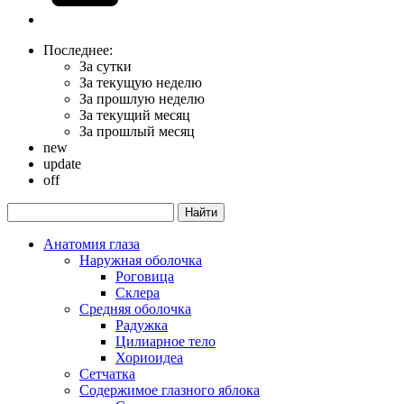
Последнее:
За сутки
За текущую неделю
За прошлую неделю
За текущий месяц
За прошлый месяц
new
update
off
Анатомия глаза
Наружная оболочка
Роговица
Склера
Средняя оболочка
Радужка
Цилиарное тело
Хориоидеа
Сетчатка
Содержимое глазного яблока