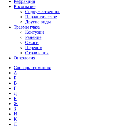
Рефракция
Косоглазие
Содружественное
Паралитическое
Другие виды
Травмы глаза
Контузии
Ранениe
Ожоги
Перелом
Отравления
Онкология
Словарь терминов:
А
Б
В
Г
Д
Е
Ж
З
И
К
Л