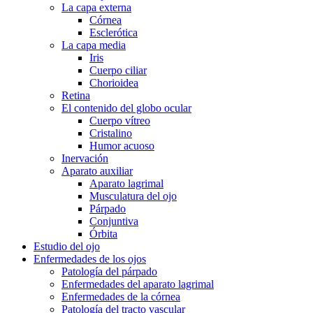
La capa externa
Córnea
Esclerótica
La capa media
Iris
Cuerpo ciliar
Chorioidea
Retina
El contenido del globo ocular
Cuerpo vítreo
Cristalino
Humor acuoso
Inervación
Aparato auxiliar
Aparato lagrimal
Musculatura del ojo
Párpado
Conjuntiva
Órbita
Estudio del ojo
Enfermedades de los ojos
Patología del párpado
Enfermedades del aparato lagrimal
Enfermedades de la córnea
Patología del tracto vascular