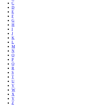
C
D
E
F
G
H
I
J
K
L
M
N
O
P
Q
R
S
T
U
V
W
X
Y
Z