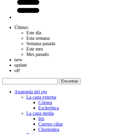
Último:
Este día
Esta semana
Semana pasada
Este mes
Mes pasado
new
update
off
Anatomía del ojo
La capa externa
Córnea
Esclerótica
La capa media
Iris
Cuerpo ciliar
Chorioidea