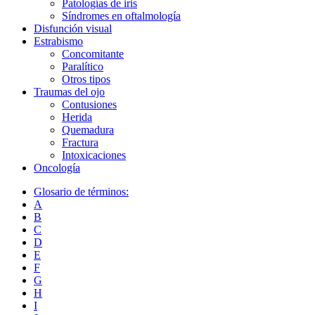
Patologías de iris
Síndromes en oftalmología
Disfunción visual
Estrabismo
Concomitante
Paralítico
Otros tipos
Traumas del ojo
Сontusiones
Herida
Quemadura
Fractura
Intoxicaciones
Oncología
Glosario de términos:
A
B
C
D
E
F
G
H
I