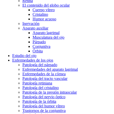
Retina
El contenido del globo ocular
Cuerpo vítreo
Cristalino
Humor acuoso
Inervación
Aparato auxiliar
Aparato lagrimal
Musculatura del ojo
Párpado
Conjuntiva
Órbita
Estudio del ojo
Enfermedades de los ojos
Patología del párpado
Enfermedades del aparato lagrimal
Enfermedades de la córnea
Patología del tracto vascular
Patología retiniana
Patología del cristalino
Patología de la presión intraocular
Patología del nervio óptico
Patología de la órbita
Patología del humor vítreo
Trastornos de la conjuntiva