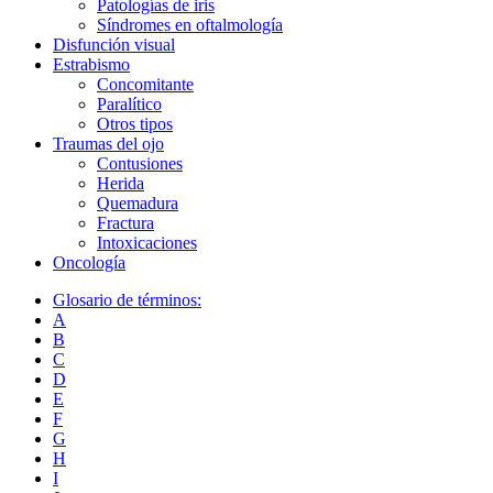
Patologías de iris
Síndromes en oftalmología
Disfunción visual
Estrabismo
Concomitante
Paralítico
Otros tipos
Traumas del ojo
Сontusiones
Herida
Quemadura
Fractura
Intoxicaciones
Oncología
Glosario de términos:
A
B
C
D
E
F
G
H
I