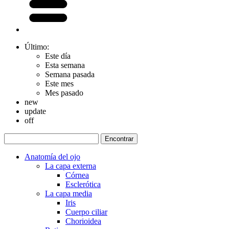
Último:
Este día
Esta semana
Semana pasada
Este mes
Mes pasado
new
update
off
Anatomía del ojo
La capa externa
Córnea
Esclerótica
La capa media
Iris
Cuerpo ciliar
Chorioidea