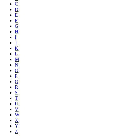
C
D
E
F
G
H
I
J
K
L
M
N
O
P
Q
R
S
T
U
V
W
X
Y
Z